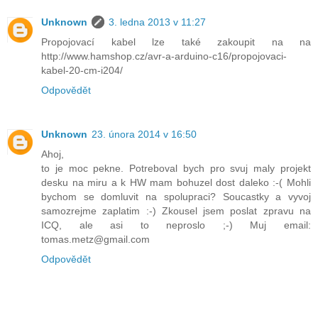
Unknown
3. ledna 2013 v 11:27
Propojovací kabel lze také zakoupit na na
http://www.hamshop.cz/avr-a-arduino-c16/propojovaci-
kabel-20-cm-i204/
Odpovědět
Unknown
23. února 2014 v 16:50
Ahoj,
to je moc pekne. Potreboval bych pro svuj maly projekt
desku na miru a k HW mam bohuzel dost daleko :-( Mohli
bychom se domluvit na spolupraci? Soucastky a vyvoj
samozrejme zaplatim :-) Zkousel jsem poslat zpravu na
ICQ, ale asi to neproslo ;-) Muj email:
tomas.metz@gmail.com
Odpovědět