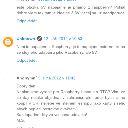
este otazka 5V napajanie je priamo z raspberry? Pokial
dobre viem tak tam je idealne 3.3V viacej sa uz neodporuca
Odpovědět
Unknown
12. září 2012 v 10:53
Neni to napajene z Raspberry, je to napajane externe, treba
ze stejneho adapteru jako Raspberry, ale 5V.
Odpovědět
Anonymní
5. října 2012 v 11:42
Dobry den!
Neplanujete vyrobit pro Raspberry i modul s RTC? Vim, ze
se daji nejake objednat v zahranici, ale radeji bych si ho
koupil v CR, nejlepe ve stejnem eshopu jako kartu s rele,
abych neplatil postovne dvakrat:-)
Kazdopadne diky za vsechna udelatka!
M.S.