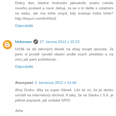
Dobry den, kladne hodnotim jakoukoliv snahu cokoliv
noveho postavit a navic dekuji, ze se o to delite s ostatnimi
na webu, ale ma tohle smysl, kdy existuje treba tohle?
http://tinyurl.com/brh9xs2
Odpovědět
Unknown
27. června 2012 v 10:23
Určitě se dá takových desek na ebay koupit spousta. Ja
jsem si prostě vyrobil vlastní podle svých představ a na
míru jak jsem potřeboval...
Odpovědět
Anonymní
3. července 2012 v 14:40
Ahoj Ondro, díky za super článek. Líbí se mi, že jsi desku
umístil na internetový obchod. A taky, že ve článku z 5.6. je
pěkně popsané, jak ovládat GPIO.
Jeňa