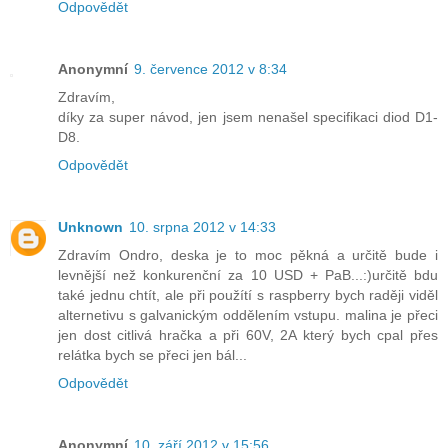
Odpovědět
Anonymní
9. července 2012 v 8:34
Zdravím,
díky za super návod, jen jsem nenašel specifikaci diod D1-
D8.
Odpovědět
Unknown
10. srpna 2012 v 14:33
Zdravím Ondro, deska je to moc pěkná a určitě bude i
levnější než konkurenční za 10 USD + PaB...:)určitě bdu
také jednu chtít, ale při použítí s raspberry bych raději viděl
alternetivu s galvanickým oddělením vstupu. malina je přeci
jen dost citlivá hračka a při 60V, 2A který bych cpal přes
relátka bych se přeci jen bál...
Odpovědět
Anonymní
10. září 2012 v 15:56