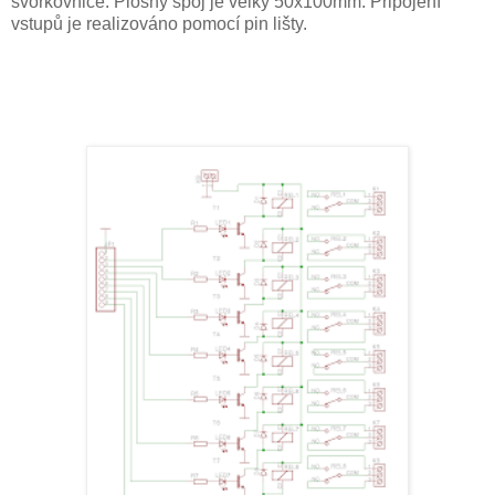
svorkovnice. Plošný spoj je velký 50x100mm. Připojení
vstupů je realizováno pomocí pin lišty.