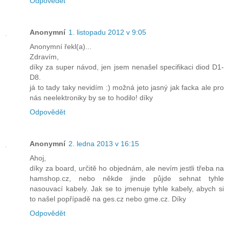
Odpovědět
Anonymní
1. listopadu 2012 v 9:05
Anonymní řekl(a)...
Zdravím,
díky za super návod, jen jsem nenašel specifikaci diod D1-
D8.
já to tady taky nevidím :) možná jeto jasný jak facka ale pro
nás neelektroniky by se to hodilo! díky
Odpovědět
Anonymní
2. ledna 2013 v 16:15
Ahoj,
díky za board, určitě ho objednám, ale nevím jestli třeba na
hamshop.cz, nebo někde jinde půjde sehnat tyhle
nasouvací kabely. Jak se to jmenuje tyhle kabely, abych si
to našel popřípadě na ges.cz nebo gme.cz. Díky
Odpovědět