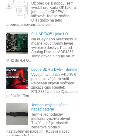
Už před delší dobou jsem
vyrobil pro Karla OK1JKT a
jeho maják OK0EW
klíčovač. Teď se změnou
QTH došlo na jeho
přeprogramování. Je to velm...
PLL ADF4351 jako LO
Na eBay nebo Aliexpress je
možné koupit velmi levné
vývojové desky s PLL od
Analog Devices ADF4351.
Tento obvod funguje od 35
MHz do 4.4 G...
Levné SDR z DVB-T dongle
Vývojář ovladačů V4L/DVB
pro linuxové jádro Antti
Palosaari objevil možnost
získat z čipu Realtek
RTL2832U přímo IQ data do
počítače . Ten...
Jednoduchý indikátor
napětí baterie
Tenhle jednoduchý
indikátor využívá obvod
TL431 , což je vlastně
zenerova dioda s
nastavitelným napětím. Když je napětí
mezi vývody 1 a ...