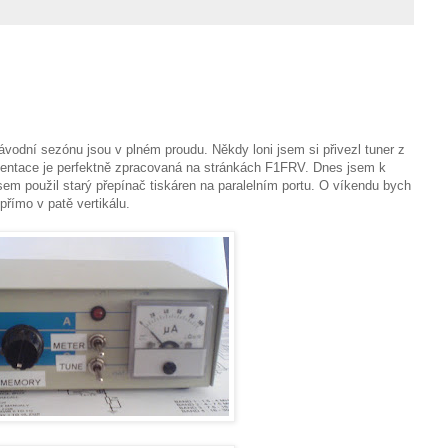
závodní sezónu jsou v plném proudu. Někdy loni jsem si přivezl tuner z
entace je perfektně zpracovaná na stránkách
F1
FRV
. Dnes jsem k
sem použil starý přepínač tiskáren na paralelním portu. O víkendu bych
přímo v patě vertikálu.