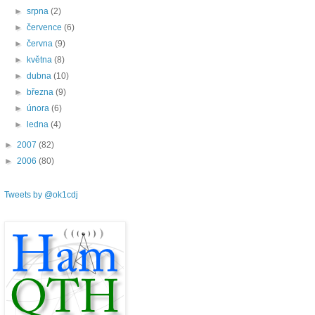
►
srpna
(2)
►
července
(6)
►
června
(9)
►
května
(8)
►
dubna
(10)
►
března
(9)
►
února
(6)
►
ledna
(4)
►
2007
(82)
►
2006
(80)
Tweets by @ok1cdj