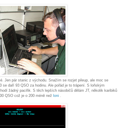
 Jen pár stanic z východu. Snažím se rozjet pileup, ale moc se
0 se daří 93 QSO za hodinu. Ale pořád je to trápení. S loňským
odí žádný pacifik. S těch lepších násobičů dělám JT, několik karibiků
500 QSO což je o 200 méně než
loni
.