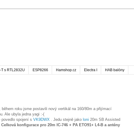
-T s RTL2832U
ESP8266
Hamshop.cz
Electra I
HAB balóny
 během roku jsme postavili nový vertikál na 160/80m a přijímací
. Ale ubyla jedna yagi :-(
e povedlo spojení s
VK9DWX
. Jedu stejně jako
loni
20m SB Assisted
m
Celková konfigurace pro 20m IC-746 + PA ETO91+ L4-B a antény