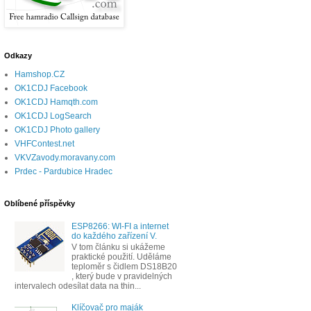
Odkazy
Hamshop.CZ
OK1CDJ Facebook
OK1CDJ Hamqth.com
OK1CDJ LogSearch
OK1CDJ Photo gallery
VHFContest.net
VKVZavody.moravany.com
Prdec - Pardubice Hradec
Oblíbené příspěvky
ESP8266: WI-FI a internet
do každého zařízení V.
V tom článku si ukážeme
praktické použití. Uděláme
teploměr s čidlem DS18B20
, který bude v pravidelných
intervalech odesílat data na thin...
Klíčovač pro maják