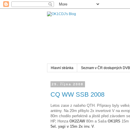
Hlavní stránka
Seznam v ČR dostupných DVB
29. října 2008
CQ WW SSB 2008
Letos zase z našeho QTH. Přípravy byly velké,
antény. Na 20m přibylo 2x invertové V na evropu
80m chodilo perfektně a jěstě před závodem s
HP, Honza
OK2ZAW
80m a Saša
OK1RS
15
5el. yagi v 15m 2x inv. V
.