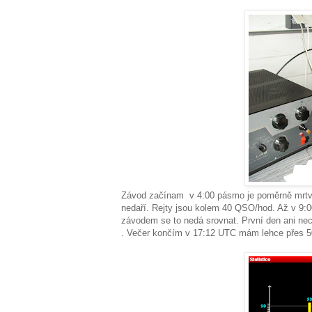
Závod začínam v 4:00 pásmo je poměrně mrtvé.
nedaří. Rejty jsou kolem 40 QSO/hod. Až v 9:0
závodem se to nedá srovnat. První den ani nech
. Večer končím v 17:12 UTC mám lehce přes 