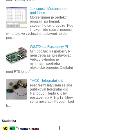
Jak spustit Morserunner
pod Linuxem
Morserunner je perfektní
program na trénink
závodního cw provozu. Pod
linuxem jde spustit pomocí
wine, ale ve výchozím nastavení nejde
pou...
WSJTX na Raspberry PI
Minipočítač Raspeberry PI
není třeba asi přestavovat.
Velkou výhodou je
minimální spotřeba
elektrické energie. Digitální
mód FT8 je teď...
YACK - telegrafní klíč
Před třemi lety jsem se zde
publikoval telegrafní klíč
Nanobug . Tento klíč byl
postaven na ATtiny12, který
se již nevyrábí. Původní kód
b...
Statistika