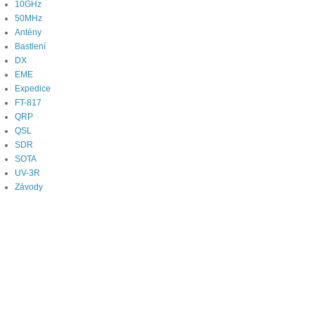
10GHz
50MHz
Antény
Bastlení
DX
EME
Expedice
FT-817
QRP
QSL
SDR
SOTA
UV-3R
Závody