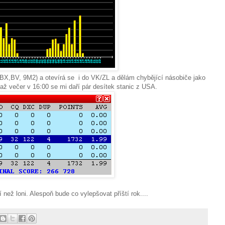
X,BV, 9M2) a otevírá se i do VK/ZL a dělám chybějící násobiče jako
až večer v 16:00 se mi daří pár desítek stanic z USA.
než loni. Alespoň bude co vylepšovat příští rok....