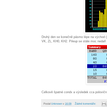
Druhý den se konečně pásmo lépe na východ (B
VK, ZL, KH0, KH2. Pileup se stále moc nedaří 
Celkově špatné condx a výsledek cca poloviční 
Poslal
Unknown
v
16:09
Žádné komentáře: