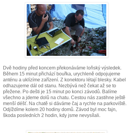
Dvě hodiny před koncem překonáváme loňský výsledek.
Během 15 minut přichází bouřka, urychleně odpojujeme
anténu a uklízíme zařízení. Z konektoru létají blesky. Kabel
odhazujeme dál od stanu. Nezbývá než čekat až se to
přežene. Po dešti je 15 minut po konci závodů. Balíme
všechno a jdeme dolů na chatu. Cestou nás zastihne ještě
menší déšť. Na chatě si dáváme čaj a rychle na parkoviště.
Odjíždíme kolem 20 hodiny domů. Závod byl moc fajn,
škoda posledních 2 hodin, kdy jsme nevysílali.