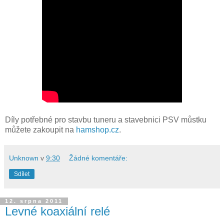
Díly potřebné pro stavbu tuneru a stavebnici PSV můstku
můžete zakoupit na
hamshop.cz
.
Unknown
v
9:30
Žádné komentáře:
Sdílet
12. srpna 2011
Levné koaxiální relé