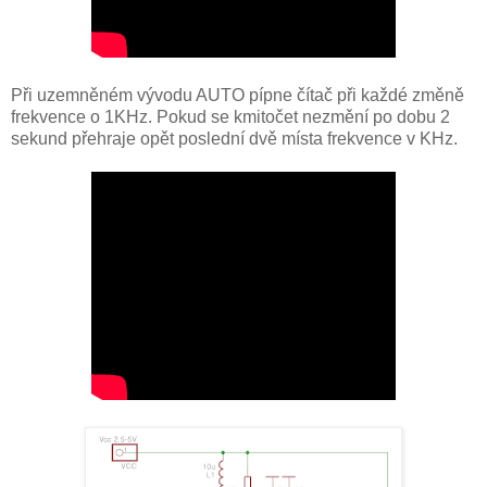
Při uzemněném vývodu AUTO pípne čítač při každé změně
frekvence o 1KHz. Pokud se kmitočet nezmění po dobu 2
sekund přehraje opět poslední dvě místa frekvence v KHz.