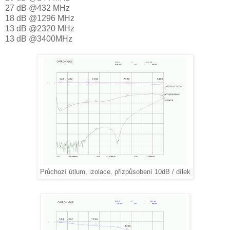
27 dB @432 MHz
18 dB @1296 MHz
13 dB @2320 MHz
13 dB @3400MHz
Průchozí útlum, izolace, přizpůsobení 10dB / dílek