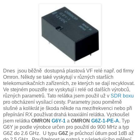
Dnes jsou běžně dostupná plastová VF relé např. od firmy
Omron. Někdy se také vyskytují v různých starších
telekomunikačních zařízeních, ze kterých se dají recyklovat.
Ve stejném pouzdře se vyskytují i relé od dalších výrobců,
různých parametrů. Tato relátka jsem použil už v
SDR boxu
pro obcházení vysílací cesty. Parametry jsou poměrně
slušné a kolikrát je škoda někde na mezifrekvenci nebo při
přepínání RX používat drahá koaxiální relátka. Vyzkoušel
jsem relátka
OMRON
G6Y-1
a
OMRON
G6Z-1-PE-A
.
Typ
G6Y je podle výrobce určen pro použití do 900 MHz a typ
G6Z do 2.6 GHz. U typu
G6Z
je
průchozí útlum pod 1dB až
do 2.5 GHz. Použitelnost je patrná z následujícího měření.