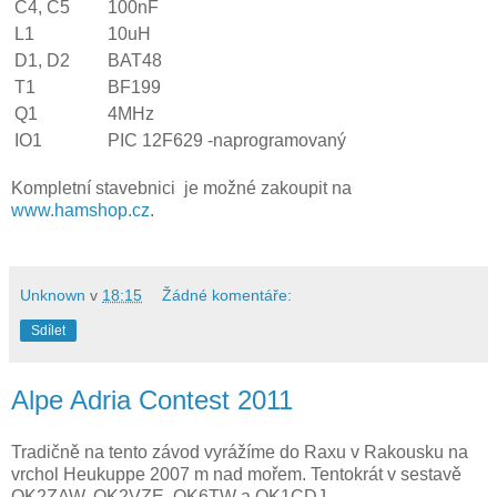
C4, C5
100nF
L1
10uH
D1, D2
BAT48
T1
BF199
Q1
4MHz
IO1
PIC 12F629 -naprogramovaný
Kompletní stavebnici je možné zakoupit na
www.hamshop.cz
.
Unknown
v
18:15
Žádné komentáře:
Sdílet
Alpe Adria Contest 2011
Tradičně na tento závod vyrážíme do Raxu v Rakousku na
vrchol Heukuppe 2007 m nad mořem. Tentokrát v sestavě
OK2ZAW, OK2VZE, OK6TW a OK1CDJ.