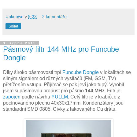
Unknown
v
9:23
2 komentáře:
Sdílet
3. srpna 2011
Pásmový filtr 144 MHz pro Funcube
Dongle
Díky široko pásmovosti trpí
Funcube Dongle
v lokalitách se
silným signálem od různých vysílačů (FM, GSM, TV)
přetížením vstupu. Přijímač se pak jeví jako tupý. Vyrobil
jsem si pásmovou propust pro pásmo
144 MHz
. Filtr je
zapojen
podle návrhu
YU1LM
. Celý filtr je v krabičce z
pocínovaného plechu 40x30x17mm. Kondenzátory jsou
standardní SMD 0805. Cívky z lakovaného Cu drátu.