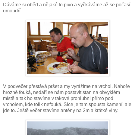
Dáváme si oběd a nějaké to pivo a vyčkáváme až se počasí
umoudří.
V podvečer přestává pršet a my vyrážíme na vrchol. Nahoře
hrozně fouká, nedaří se nám postavit stan na obvyklém
místě a tak ho stavíme v takové prohlubni přímo pod
vrcholem, kde tolik nefouká. Sice je tam spousta kamení, ale
jde to. Ještě večer stavíme antény na 2m a krátké vlny.