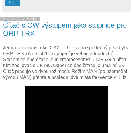
Sdílet
10. srpna 2011
Čítač s CW výstupem jako stupnice pro
QRP TRX
Jedná se o konstrukci OK2TEJ, je velice podobný jako byl v
QRP TRXu NorCal20. Zapojení je velmi jednoduché.
Srdcem celého čítače je mikroprocesor PIC 12F629 a před
ním zesilovač s BF199. Odběr celého čítače je 3mA při 3V.
Čítač pracuje ve dvou režimech. Režim MAN (po uzemnění
vývodu MAN) přehraje poslední dvě místa frekvence v KHz.