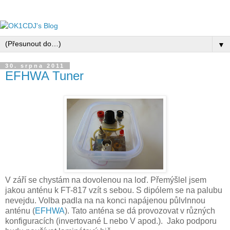
▼
30. srpna 2011
EFHWA Tuner
V září se chystám na dovolenou na loď. Přemýšlel jsem
jakou anténu k FT-817 vzít s sebou. S dipólem se na palubu
nevejdu. Volba padla na na konci napájenou půlvlnnou
anténu (
EFHWA
). Tato anténa se dá provozovat v různých
konfiguracích (invertované L nebo V apod.). Jako podporu