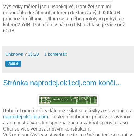
Výsledky měření jsou uspokojivé. Bohužel sem mi
nepodařilo dosáhnout autorem deklarovaných
0.65 dB
průchozího útlumu. Útlum se u mého prototypu pohybuje
kolem
2.7dB
. Potlačení v pásmu FM rozhlasu je více než
60dB.
Unknown
v
16:29
1 komentář:
Sdílet
Stránka naprodej.ok1cdj.com končí...
Bohužel nemám čas dále rozesílat součástky a stavebnice z
naprodej.ok1cdj.com
. Poslední dobou mi příprava stavebnic
a administrativa s tím spojená začala zabírat spoustu času.
Chci se více věnovat novým konstrukcím.
Veškeré součástky a stavebnice je možné od teď zakoupit v