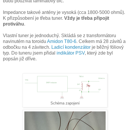
budu používat laminátový bič.
Impedance takové antény je vysoká (cca 1800-5000 ohmů).
K přizpůsobení je třeba tuner.
Vždy je třeba připojit
protiváhu
.
Vlastní tuner je jednoduchý. Skládá se z transformátoru
navinutém na toroidu
Amidon T80-6
. Celkem má 28 závitů a
odbočku na 4 závitech.
Ladicí kondenzátor
je běžný fóliový
typ. Do tuneru jsem přidal
indikátor PSV
, který zde byl
popsán již dříve.
Schéma zapojení