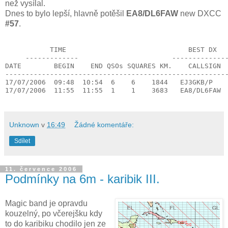
než vysílal.
Dnes to bylo lepší, hlavně potěšil
EA8/DL6FAW
new DXCC
#57
.
           TIME                              BEST DX
     -------------                       -------------
DATE        BEGIN    END QSOs SQUARES KM.    CALLSIGN 
------------------------------------------------------
17/07/2006  09:48  10:54  6    6    1844   EJ3GKB/P   
17/07/2006  11:55  11:55  1    1    3683   EA8/DL6FAW 
Unknown
v
16:49
Žádné komentáře:
Sdílet
11. července 2006
Podmínky na 6m - karibik III.
Magic band je opravdu
kouzelný, po včerejšku kdy
to do karibiku chodilo jen ze