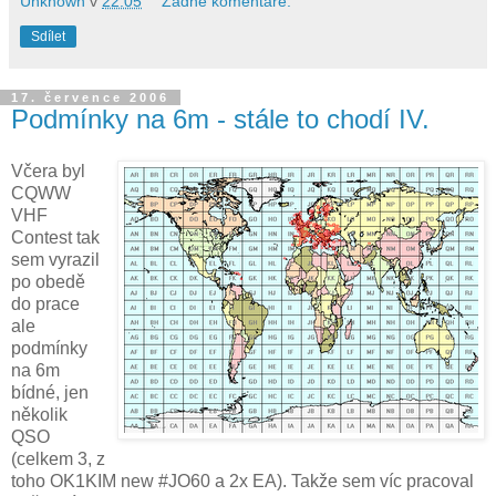
Unknown
v
22:05
Žádné komentáře:
Sdílet
17. července 2006
Podmínky na 6m - stále to chodí IV.
Včera byl
CQWW
VHF
Contest tak
sem vyrazil
po obedě
do prace
ale
podmínky
na 6m
bídné, jen
několik
QSO
(celkem 3, z
toho OK1KIM new #JO60 a 2x EA). Takže sem víc pracoval