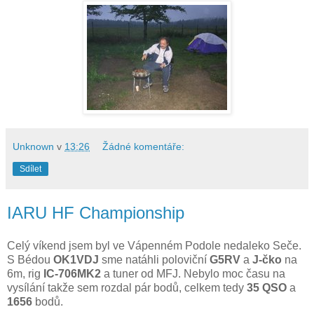
Unknown
v
13:26
Žádné komentáře:
Sdílet
IARU HF Championship
Celý víkend jsem byl ve Vápenném Podole nedaleko Seče.
S Bédou
OK1VDJ
sme natáhli poloviční
G5RV
a
J-čko
na
6m, rig
IC-706MK2
a tuner od MFJ. Nebylo moc času na
vysílání takže sem rozdal pár bodů, celkem tedy
35 QSO
a
1656
bodů.