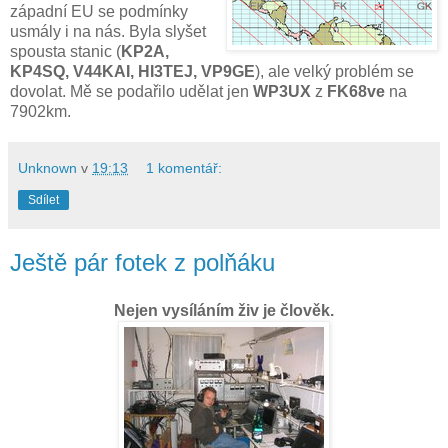
západní EU se podmínky
usmály i na nás. Byla slyšet
spousta stanic (
KP2A,
KP4SQ, V44KAI, HI3TEJ, VP9GE
), ale velký problém se
dovolat. Mě se podařilo udělat jen
WP3UX
z
FK68ve
na
7902km.
Unknown
v
19:13
1 komentář:
Sdílet
Ještě pár fotek z polňáku
Nejen vysíláním živ je člověk.