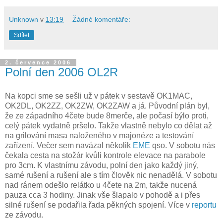
Unknown
v
13:19
Žádné komentáře:
Sdílet
2. července 2006
Polní den 2006 OL2R
Na kopci sme se sešli už v pátek v sestavě OK1MAC,
OK2DL, OK2ZZ, OK2ZW, OK2ZAW a já. Původní plán byl,
že ze západního 4čete bude 8merče, ale počasí býlo proti,
celý pátek vydatně pršelo. Takže vlastně nebylo co dělat až
na grilování masa naloženého v majonéze a testování
zařízení. Večer sem navázal několik
EME
qso. V sobotu nás
čekala cesta na stožár kvůli kontrole elevace na parabole
pro 3cm. K vlastnímu závodu, polní den jako každý jiný,
samé rušení a rušení ale s tím člověk nic nenadělá. V sobotu
nad ránem odešlo relátko u 4čete na 2m, takže nucená
pauza cca 3 hodiny. Jinak vše šlapalo v pohodě a i přes
silné rušení se podařila řada pěkných spojení. Více v
reportu
ze závodu.