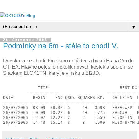
▼
26. července 2006
Podmínky na 6m - stále to chodí V.
Dneska zese chodil 6m skoro celý den a byla i Es na 2m do
CT, EA. Hlavně potěšilo několik nových kostek a spojení se
Slávkem EI/OK1TN, který je v Irsku u EI2JD.
              TIME                             BEST DX
          -------------                   ------------
DATE        BEGIN    END QSOs SQUARES KM.   CALLSIGN  
------------------------------------------------------
26/07/2006  08:09  08:32  5     4+-  3598   EH8ACW/P  
26/07/2006  10:09  10:22  6     4+-  1775   SV9CJH    
26/07/2006  12:07  12:22  2     2    1559   EI/OK1TN  
26/07/2006  14:43  15:14  3     3    1590   MW0OPS/MM 