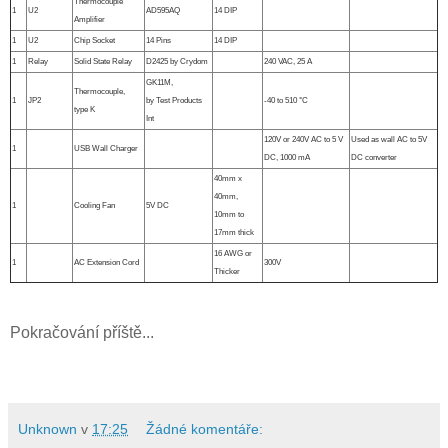
Thermocouple
1
U2
AD595AQ
14 DIP
Amplifier
1
U2
Chip Socket
14 Pins
14 DIP
1
Relay
Solid State Relay
D2425 by Crydom
240 VAC, 25 A
GK11M,
Thermocouple,
1
JP2
by Test Products
-40 to 510 °C
type K
Int
120V or 240V AC to 5 V
Used as wall AC to 5V
1
USB Wall Charger
DC, 1000 mA
DC converter
40mm x
40mm,
1
Cooling Fan
5V DC
10mm to
17mm thick
16 AWG or
1
AC Extension Cord
300V
Thicker
Pokračování příště...
Unknown
v
17:25
Žádné komentáře: