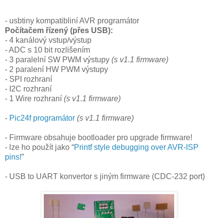
- usbtiny kompatibliní AVR programátor
Počítačem řízený (přes USB):
- 4 kanálový vstup/výstup
- ADC s 10 bit rozlišením
- 3 paralelní SW PWM výstupy
(s v1.1 firmware)
- 2 paralení HW PWM výstupy
- SPI rozhraní
- I2C rozhraní
- 1 Wire rozhraní
(s v1.1 firmware)
-
Pic24f programátor
(s v1.1 firmware)
- Firmware obsahuje bootloader pro upgrade firmware!
- lze ho použít jako “
Printf style debugging over AVR-ISP
pins!
”
- USB to UART konvertor s jiným firmware (CDC-232 port)