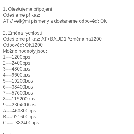
1. Otestujeme připojení
Odešleme příkaz:
AT // velkými písmeny a dostaneme odpověď: OK
2. Změna rychlosti
Odešleme příkaz: AT+BAUD1 //změna na1200
Odpověď: OK1200
Možné hodnoty jsou:
1----1200bps
2----2400bps
3----4800bps
4----9600bps
5----19200bps
6----38400bps
7----57600bps
8----115200bps
9----230400bps
A----460800bps
B----921600bps
C----1382400bps