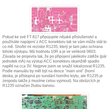
Pokud ke své FT-817 připojujete nějaké příslušenství a
používáte napájení z ACC konektoru tak se vám může stát to
co mě. Shořel mi rezistor R1235, který je tam jako ochrana
tohoto výstupu. Má hodnotu 10R a je ve velikosti 0603.
Závada se projevila tak, že po připojení jakékoliv zátěže (pár
jednotek mA) na výstup ACC konektoru okamžitě spadlo
napětí na cca 3V. Nejprve jsem se snažil lokalizovat R1235.
Podle manuálu by měl být na desce "main unit" (horní
deska, je přístupná po sundání horního krytu, ale R1235 je
zespodu takže ji musíme celou vyjmout). Na obrázcích je
R1235 označen žlutou barvou.