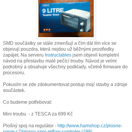
SMD součástky se stále zmenšují a čím dál tím více se
objevují pouzdra, která nejdou už běžnými prostředky
zapájet. Na serveru
Instructables
jsem objevil kompletní
návod na přestavbu malé pečící trouby. Návod je velmi
podrobný a obsahuje všechny podklady, včetně firmware do
procesoru.
Pokusím se zde zdokumentovat postup mojí stavby a zdroje
součástek.
Co budeme potřebovat:
Mini troubu - z TESCA za 699 Kč
Plošný spoj na regulátor -
http://www.hamshop.cz/plosne-
spoje-c7/plosny-spoj-reflow-controler-i199/