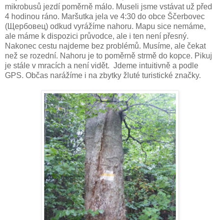
mikrobusů jezdí poměrně málo. Museli jsme vstávat už před
4 hodinou ráno. Maršutka jela ve 4:30 do obce Ščerbovec
(Щербовец) odkud vyrážíme nahoru. Mapu sice nemáme,
ale máme k dispozici průvodce, ale i ten není přesný.
Nakonec cestu najdeme bez problémů. Musíme, ale čekat
než se rozední. Nahoru je to poměrně strmě do kopce. Pikuj
je stále v mracích a není vidět. Jdeme intuitivně a podle
GPS. Občas narážíme i na zbytky žluté turistické značky.