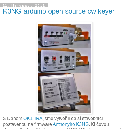
11. listopadu 2012
K3NG arduino open source cw keyer
S Danem
OK1HRA
jsme vytvořili další stavebnici
postavenou na firmware
Anthonyho K3NG
. Klíčovou