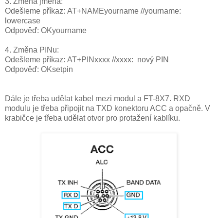
3. Změna jména:
Odešleme příkaz: AT+NAMEyourname //yourname:
lowercase
Odpověď: OKyourname
4. Změna PINu:
Odešleme příkaz: AT+PINxxxx //xxxx: nový PIN
Odpověď: OKsetpin
Dále je třeba udělat kabel mezi modul a FT-8X7. RXD
modulu je třeba připojit na TXD konektoru ACC a opačně. V
krabičce je třeba udělat otvor pro protažení kablíku.