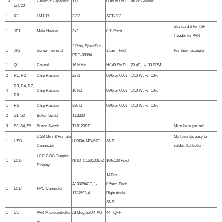
10
Ceramic Capacitor
1 uF
0805 or 0603
6V or Greater
to C20
1
IC1
LM1117
3.3V
SOT-223
Standard 6 Pin ISP
1
JP1
Male Header
3x2
0.1" Pitch
Header for AVR
2 Pins, SparkFun
1
JP2
Screw Terminal
3.5mm Pitch
For thermocouple
PRT-08084
1
Q1
Crystal
16 MHz
HC49 SMD
20 pF, +/- 30 PPM
2
R1, R2
Chip Resistor
22 Ω
0805 or 0603
1/10 W, +/- 10%
R3, R4, R7,
4
Chip Resistor
10 kΩ
0805 or 0603
1/10 W, +/- 10%
R8
1
R6
Chip Resistor
330 Ω
0805 or 0603
1/10 W, +/- 10%
2
S1, S2
Button Switch
TL3330
3
S3, S4, S5
Button Switch
TL6120DF
Must be super tall
USB Mini-B Female
My favorite, easy to
1
USB
UX60A-MB-5ST
SMD
Connector
solder, flat bottom
LCD COG Graphic
1
LCD
NHD-C160100DiZ
160x100 Pixel
Display
14 Pos,
A100284CT, 1-
0,5mm Pitch,
1
LCD
FPC Connector
1734592-4
Right Angle
SMD
1
U1
AVR Microcontroller
ATMega32U4-AU
44 TQFP