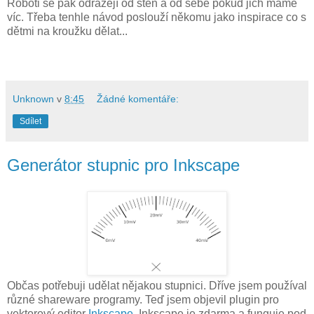
Roboti se pak odrážejí od stěn a od sebe pokud jich máme
víc. Třeba tenhle návod poslouží někomu jako inspirace co s
dětmi na kroužku dělat...
Unknown
v
8:45
Žádné komentáře:
Sdílet
Generátor stupnic pro Inkscape
Občas potřebuji udělat nějakou stupnici. Dříve jsem používal
různé shareware programy. Teď jsem objevil plugin pro
vektorový editor
Inkscape
. Inkscape je zdarma a funguje pod