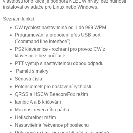
vlastností toho klíče je podpora K1EL WinKey, bez nutnosti
instalovat ovladače pro Linux nebo Windows.
Seznam funkcí:
CW rychlost nastavitelná od 1 do 999 WPM
Programování a propojení přes USB port
("command line interface")
PS2 klávesnice - rozhraní pro provoz CW z
klávesnice bez počítače
PTT výstup s nastavitelnou dobou odpadu
Paměti s makry
Sériová čísla
Potenciometr pro nastavení rychlost​i
QRSS a HSCW Beacon/Fox režim
Iambic A a B klíčování
Možnost reverzního pádla
Hellschreiber režim
Nastavitelná frekvence příposlechu
Příkazový režim - pro použití pádla ke změně