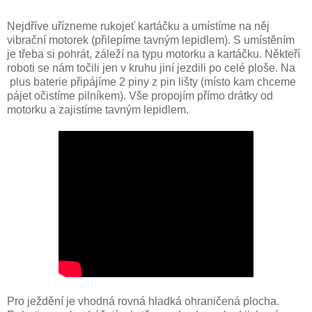
Nejdříve uřízneme rukojeť kartáčku a umístíme na něj
vibrační motorek (přilepíme tavným lepidlem). S umístěním
je třeba si pohrát, záleží na typu motorku a kartáčku. Někteří
roboti se nám točili jen v kruhu jiní jezdili po celé ploše. Na
plus baterie připájíme 2 piny z pin lišty (místo kam chceme
pájet očistíme pilníkem). Vše propojím přímo drátky od
motorku a zajistíme tavným lepidlem.
Pro ježdění je vhodná rovná hladká ohraničená plocha.