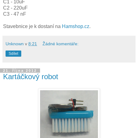
C1 - 10uF
C2 - 220uF
C3 - 47 nF
Stavebnice je k dostaní na
Hamshop.cz
.
Unknown
v
8:21
Žádné komentáře:
Sdílet
21. října 2012
Kartáčkový robot