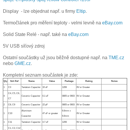
Display - lze objednat např. u firmy
Eltip
.
Termočlánek pro měření teploty - velmi levně na
eBay.com
Solid State Relé - např. také na
eBay.com
5V USB síťový zdroj
Ostatní součástky už jsou běžně dostupné např. na
TME.cz
nebo
GME.cz
.
Kompletní seznam součástek je zde:
Qty
Sch Ref
Name
Value
Package
Rating
Notes
1
C3
Tantalum Capacitor
10 uF
1206
6V or Greater
C4, C5, C6,
4
Ceramic Capacitor
0.1 uF
0805 or 0603
6V or Greater
C7
2
C8, C9
Ceramic Capacitor
22 pF
0805 or 0603
6V or Greater
Aluminum
6.6mm x
1
C10
47 uF or greater
6V or Greater
Caoacitor
6.6mm
1
C11
Tantalum Capacitor
4.7 uF
1206
6V or Greater
C1, C2, C12