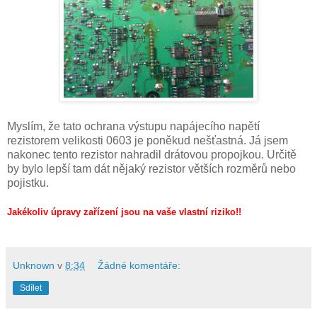
Myslím, že tato ochrana výstupu napájecího napětí
rezistorem velikosti 0603 je poněkud nešťastná. Já jsem
nakonec tento rezistor nahradil drátovou propojkou. Určitě
by bylo lepší tam dát nějaký rezistor větších rozměrů nebo
pojistku.
Jakékoliv úpravy zařízení jsou na vaše vlastní riziko!!
Unknown
v
8:34
Žádné komentáře:
Sdílet