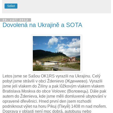
Sdílet
30. září 2012
Dovolená na Ukrajině a SOTA
Letos jsme se Sašou OK1RS vyrazili na Ukrajinu. Celý
pobyt jsme strávili v obci Ždenievo (Ждениево). Vyrazili
jsme jeli vlakem do Žiliny a pak lůžkovým vlakem vlakem
Bratislava Moskva do obce Volovec (Воловець). Dále pak
autem do Ždenieva, kde jsme měli domluvené ubytování v
opravené dřevěnici. Hned první den jsem rozhodli
podniknout výlet na horu Pikuj (Пікуй) 1408 m nad mořem.
Doprava v oblasti není moc dobrá, autobusu nebo