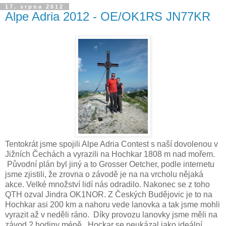
17. srpna 2012
Alpe Adria 2012 - OE/OK1RS JN77KR
Tentokrát jsme spojili Alpe Adria Contest s naší dovolenou v
Jižních Čechách a vyrazili na Hochkar 1808 m nad mořem.
Původní plán byl jiný a to Grosser Oetcher, podle internetu
jsme zjistili, že zrovna o závodě je na na vrcholu nějaká
akce. Velké množství lidí nás odradilo. Nakonec se z toho
QTH ozval Jindra OK1NOR. Z Českých Budějovic je to na
Hochkar asi 200 km a nahoru vede lanovka a tak jsme mohli
vyrazit až v neděli ráno. Díky provozu lanovky jsme měli na
závod 2 hodiny méně. Hockar se neukázal jako ideální