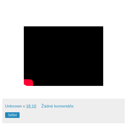
Unknown
v
18:10
Žádné komentáře:
Sdílet