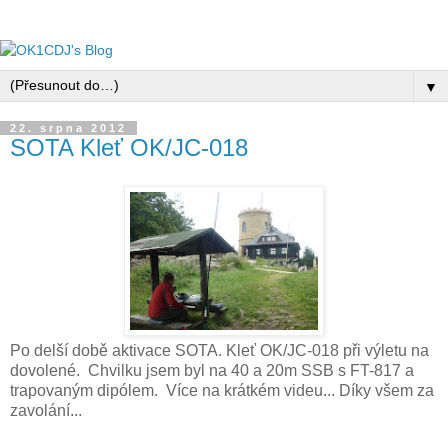
▼
22. srpna 2012
SOTA Kleť OK/JC-018
Po delší době aktivace SOTA. Kleť OK/JC-018 při výletu na
dovolené. Chvilku jsem byl na 40 a 20m SSB s FT-817 a
trapovaným dipólem. Více na krátkém videu... Díky všem za
zavolání...