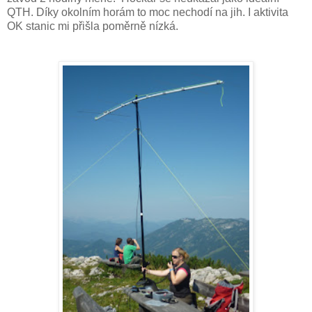
QTH. Díky okolním horám to moc nechodí na jih. I aktivita
OK stanic mi přišla poměrně nízká.