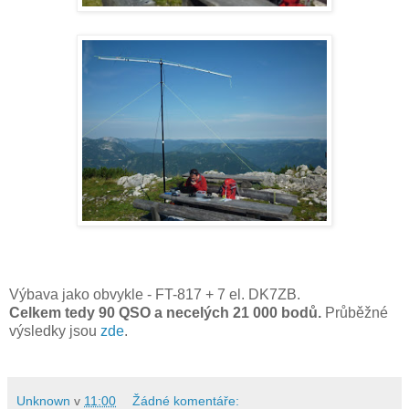
Výbava jako obvykle - FT-817 + 7 el. DK7ZB.
Celkem tedy 90 QSO a necelých 21 000 bodů.
Průběžné
výsledky jsou
zde
.
Unknown
v
11:00
Žádné komentáře: