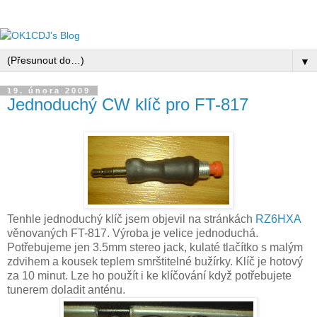
▼
19. února 2009
Jednoduchý CW klíč pro FT-817
Tenhle jednoduchý klíč jsem objevil na stránkách
RZ6HXA
věnovaných FT-817. Výroba je velice jednoduchá.
Potřebujeme jen 3.5mm stereo jack, kulaté tlačítko s malým
zdvihem a kousek teplem smrštitelné bužírky. Klíč je hotový
za 10 minut. Lze ho použít i ke klíčování když potřebujete
tunerem doladit anténu.