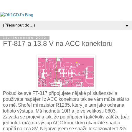
▼
11. listopadu 2012
FT-817 a 13.8 V na ACC konektoru
Pokud ke své FT-817 připojujete nějaké příslušenství a
používáte napájení z ACC konektoru tak se vám může stát to
co mě. Shořel mi rezistor R1235, který je tam jako ochrana
tohoto výstupu. Má hodnotu 10R a je ve velikosti 0603.
Závada se projevila tak, že po připojení jakékoliv zátěže (pár
jednotek mA) na výstup ACC konektoru okamžitě spadlo
napětí na cca 3V. Nejprve jsem se snažil lokalizovat R1235.