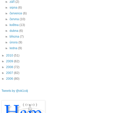
►
září
(2)
►
srpna
(6)
►
července
(6)
►
června
(10)
►
května
(13)
►
dubna
(6)
►
března
(7)
►
února
(9)
►
ledna
(9)
►
2010
(51)
►
2009
(62)
►
2008
(72)
►
2007
(82)
►
2006
(80)
Tweets by @ok1cdj