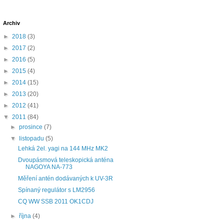
Archiv
►
2018
(3)
►
2017
(2)
►
2016
(5)
►
2015
(4)
►
2014
(15)
►
2013
(20)
►
2012
(41)
▼
2011
(84)
►
prosince
(7)
▼
listopadu
(5)
Lehká 2el. yagi na 144 MHz MK2
Dvoupásmová teleskopická anténa
NAGOYA NA-773
Měření antén dodávaných k UV-3R
Spínaný regulátor s LM2956
CQ WW SSB 2011 OK1CDJ
►
října
(4)