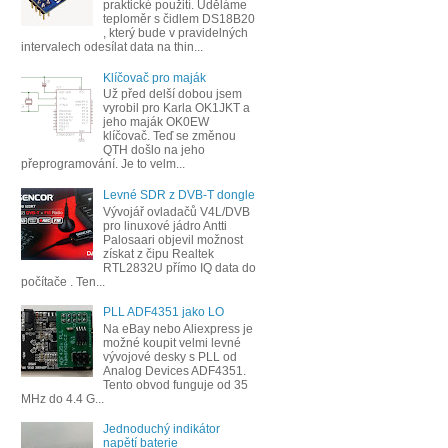
praktické použití. Uděláme
teploměr s čidlem DS18B20
, který bude v pravidelných
intervalech odesílat data na thin...
Klíčovač pro maják
Už před delší dobou jsem
vyrobil pro Karla OK1JKT a
jeho maják OK0EW
klíčovač. Teď se změnou
QTH došlo na jeho
přeprogramování. Je to velm...
Levné SDR z DVB-T dongle
Vývojář ovladačů V4L/DVB
pro linuxové jádro Antti
Palosaari objevil možnost
získat z čipu Realtek
RTL2832U přímo IQ data do
počítače . Ten...
PLL ADF4351 jako LO
Na eBay nebo Aliexpress je
možné koupit velmi levné
vývojové desky s PLL od
Analog Devices ADF4351.
Tento obvod funguje od 35
MHz do 4.4 G...
Jednoduchý indikátor
napětí baterie