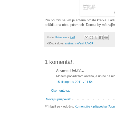
P
Pro použití na 2m je anténa prostě krátká. La
pořádku na obou pásmech. Docela by mě zajímal
Poslal
Unknown
v
7:41
Klíčová slova:
anténa
,
měření
,
UV-3R
1 komentář:
Anonymní řekl(a)...
Mozem potvrdit tato antena je uplne na nic
15. listopadu 2011 v 11:54
Okomentovat
Novější příspěvek
Přihlásit se k odběru:
Komentáře k příspěvku (Ato