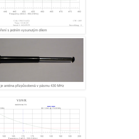
ření s jedním vysunutým dílem
u je anténa přizpůsobená v pásmu 430 MHz