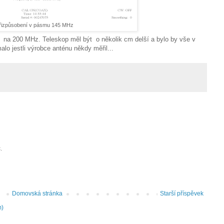
řizpůsobení v pásmu 145 MHz
dí na 200 MHz. Teleskop měl být o několik cm delší a bylo by vše v
o jestli výrobce anténu někdy měřil...
.
Domovská stránka
Starší příspěvek
m)