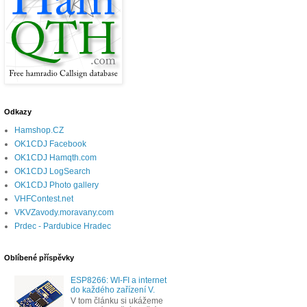
Odkazy
Hamshop.CZ
OK1CDJ Facebook
OK1CDJ Hamqth.com
OK1CDJ LogSearch
OK1CDJ Photo gallery
VHFContest.net
VKVZavody.moravany.com
Prdec - Pardubice Hradec
Oblíbené příspěvky
ESP8266: WI-FI a internet
do každého zařízení V.
V tom článku si ukážeme