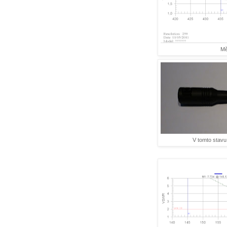
Mě
V tomto stav