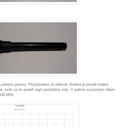
a jednom pásmu. Přizpůsobení je otřesné. Anténa je prostě krátká.
 jestli se mi podaří najít použitelný stav. S jedním vysunutým dílem
 430 MHz.