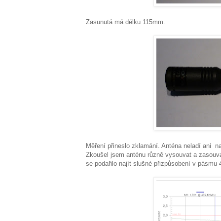
Zasunutá má délku 115mm.
Měření přineslo zklamání. Anténa neladí ani n
Zkoušel jsem anténu různě vysouvat a zasouvat,
se podařilo najít slušné přizpůsobení v pásmu