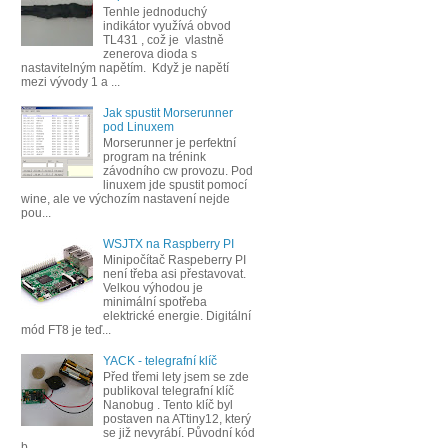
Tenhle jednoduchý
indikátor využívá obvod
TL431 , což je vlastně
zenerova dioda s
nastavitelným napětím. Když je napětí
mezi vývody 1 a ...
Jak spustit Morserunner
pod Linuxem
Morserunner je perfektní
program na trénink
závodního cw provozu. Pod
linuxem jde spustit pomocí
wine, ale ve výchozím nastavení nejde
pou...
WSJTX na Raspberry PI
Minipočítač Raspeberry PI
není třeba asi přestavovat.
Velkou výhodou je
minimální spotřeba
elektrické energie. Digitální
mód FT8 je teď...
YACK - telegrafní klíč
Před třemi lety jsem se zde
publikoval telegrafní klíč
Nanobug . Tento klíč byl
postaven na ATtiny12, který
se již nevyrábí. Původní kód
b...