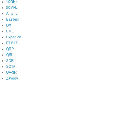
10GHz
50MHz
Antény
Bastlení
DX
EME
Expedice
FT-817
QRP
QSL
SDR
SOTA
UV-3R
Závody