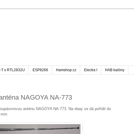
-T s RTL2832U
ESP8266
Hamshop.cz
Electra I
HAB balóny
á anténa NAGOYA NA-773
 dvoupásmovou anténu NAGOYA NA-773. Na ebay se dá pořídit do
5 mm.