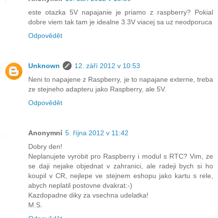
este otazka 5V napajanie je priamo z raspberry? Pokial
dobre viem tak tam je idealne 3.3V viacej sa uz neodporuca
Odpovědět
Unknown
12. září 2012 v 10:53
Neni to napajene z Raspberry, je to napajane externe, treba
ze stejneho adapteru jako Raspberry, ale 5V.
Odpovědět
Anonymní
5. října 2012 v 11:42
Dobry den!
Neplanujete vyrobit pro Raspberry i modul s RTC? Vim, ze
se daji nejake objednat v zahranici, ale radeji bych si ho
koupil v CR, nejlepe ve stejnem eshopu jako kartu s rele,
abych neplatil postovne dvakrat:-)
Kazdopadne diky za vsechna udelatka!
M.S.