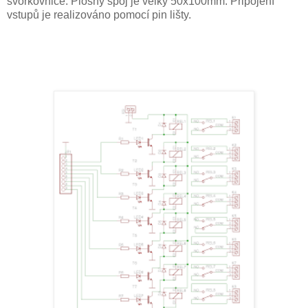
svorkovnice. Plošný spoj je velký 50x100mm. Připojení
vstupů je realizováno pomocí pin lišty.