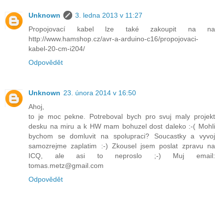
Unknown
3. ledna 2013 v 11:27
Propojovací kabel lze také zakoupit na na
http://www.hamshop.cz/avr-a-arduino-c16/propojovaci-
kabel-20-cm-i204/
Odpovědět
Unknown
23. února 2014 v 16:50
Ahoj,
to je moc pekne. Potreboval bych pro svuj maly projekt
desku na miru a k HW mam bohuzel dost daleko :-( Mohli
bychom se domluvit na spolupraci? Soucastky a vyvoj
samozrejme zaplatim :-) Zkousel jsem poslat zpravu na
ICQ, ale asi to neproslo ;-) Muj email:
tomas.metz@gmail.com
Odpovědět