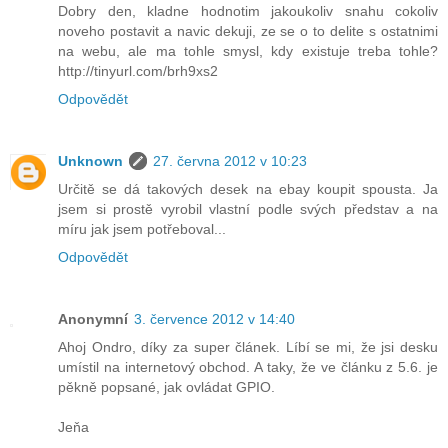
Dobry den, kladne hodnotim jakoukoliv snahu cokoliv
noveho postavit a navic dekuji, ze se o to delite s ostatnimi
na webu, ale ma tohle smysl, kdy existuje treba tohle?
http://tinyurl.com/brh9xs2
Odpovědět
Unknown
27. června 2012 v 10:23
Určitě se dá takových desek na ebay koupit spousta. Ja
jsem si prostě vyrobil vlastní podle svých představ a na
míru jak jsem potřeboval...
Odpovědět
Anonymní
3. července 2012 v 14:40
Ahoj Ondro, díky za super článek. Líbí se mi, že jsi desku
umístil na internetový obchod. A taky, že ve článku z 5.6. je
pěkně popsané, jak ovládat GPIO.
Jeňa