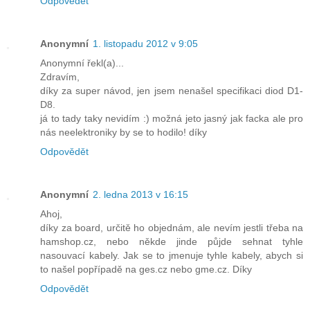
Odpovědět
Anonymní
1. listopadu 2012 v 9:05
Anonymní řekl(a)...
Zdravím,
díky za super návod, jen jsem nenašel specifikaci diod D1-
D8.
já to tady taky nevidím :) možná jeto jasný jak facka ale pro
nás neelektroniky by se to hodilo! díky
Odpovědět
Anonymní
2. ledna 2013 v 16:15
Ahoj,
díky za board, určitě ho objednám, ale nevím jestli třeba na
hamshop.cz, nebo někde jinde půjde sehnat tyhle
nasouvací kabely. Jak se to jmenuje tyhle kabely, abych si
to našel popřípadě na ges.cz nebo gme.cz. Díky
Odpovědět