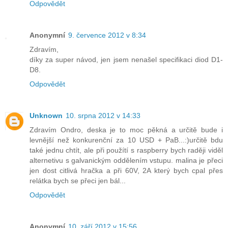
Odpovědět
Anonymní
9. července 2012 v 8:34
Zdravím,
díky za super návod, jen jsem nenašel specifikaci diod D1-
D8.
Odpovědět
Unknown
10. srpna 2012 v 14:33
Zdravím Ondro, deska je to moc pěkná a určitě bude i
levnější než konkurenční za 10 USD + PaB...:)určitě bdu
také jednu chtít, ale při použítí s raspberry bych raději viděl
alternetivu s galvanickým oddělením vstupu. malina je přeci
jen dost citlivá hračka a při 60V, 2A který bych cpal přes
relátka bych se přeci jen bál...
Odpovědět
Anonymní
10. září 2012 v 15:56