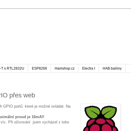
-T s RTL2832U
ESP8266
Hamshop.cz
Electra I
HAB balóny
PIO přes web
ch GPIO portů. které je možné ovládat. Na
Maximální proud je 16mA!!
víc. Při oživování jsem vycházel z toho