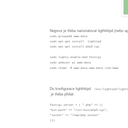
Nejprve je třeba nainstalovat ligthhttpd (nebo 
sudo groupadd www-data
sudo apt-get install lighttpd
sudo apt-get install php5-cgi
sudo lighty-enable-mod fastcgi
sudo adduser pi www-data
sudo chown -R www-data:www-data /var/www
Do konfigurace lighthttpd
/etc/lighttpd/light
je třeba přidat:
fastcgi.server = ( ".php" => ((
"bin-path" => "/usr/bin/php5-cgi",
"socket" => "/tmp/php.socket"
)))