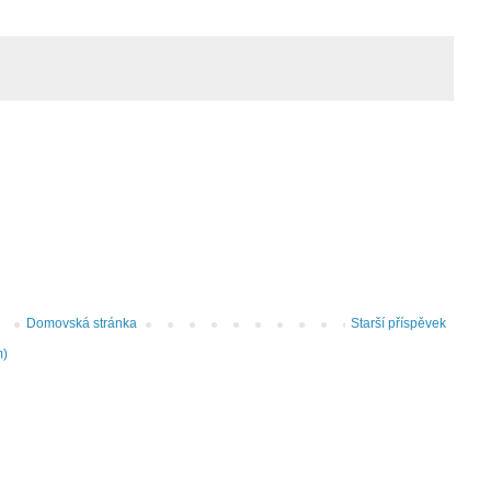
Domovská stránka
Starší příspěvek
m)