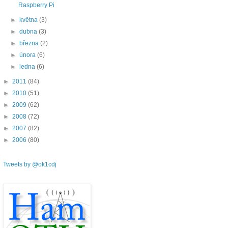
Raspberry Pi
►
května
(3)
►
dubna
(3)
►
března
(2)
►
února
(6)
►
ledna
(6)
►
2011
(84)
►
2010
(51)
►
2009
(62)
►
2008
(72)
►
2007
(82)
►
2006
(80)
Tweets by @ok1cdj