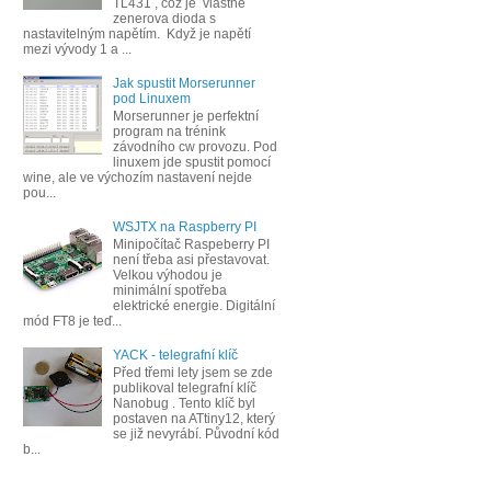
TL431 , což je vlastně
zenerova dioda s
nastavitelným napětím. Když je napětí
mezi vývody 1 a ...
Jak spustit Morserunner
pod Linuxem
Morserunner je perfektní
program na trénink
závodního cw provozu. Pod
linuxem jde spustit pomocí
wine, ale ve výchozím nastavení nejde
pou...
WSJTX na Raspberry PI
Minipočítač Raspeberry PI
není třeba asi přestavovat.
Velkou výhodou je
minimální spotřeba
elektrické energie. Digitální
mód FT8 je teď...
YACK - telegrafní klíč
Před třemi lety jsem se zde
publikoval telegrafní klíč
Nanobug . Tento klíč byl
postaven na ATtiny12, který
se již nevyrábí. Původní kód
b...