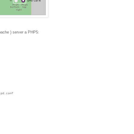
apache ) server a PHP5:
tpd.conf