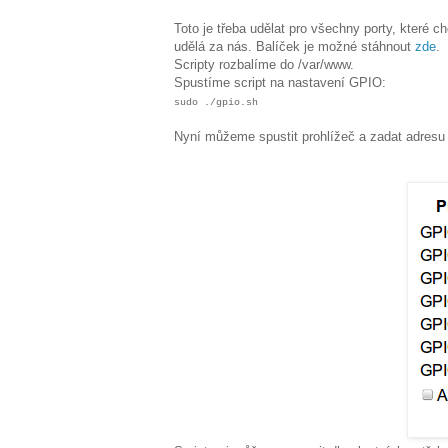
Toto je třeba udělat pro všechny porty, které c
udělá za nás. Balíček je možné stáhnout
zde
.
Scripty rozbalíme do /var/www.
Spustíme script na nastavení GPIO:
sudo ./gpio.sh
Nyní můžeme spustit prohlížeč a zadat adresu 