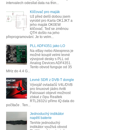
intervalech odesílat data na thin...
Klíčovač pro maják
Už před delší dobou jsem
vyrobil pro Karla OK1JKT a
jeho maják OK0EW
klíčovač. Teď se změnou
QTH došlo na jeho
přeprogramování. Je to velm...
PLL ADF4351 jako LO
Na eBay nebo Aliexpress je
možné koupit velmi levné
vývojové desky s PLL od
Analog Devices ADF4351.
Tento obvod funguje od 35
MHz do 4.4 G...
Levné SDR z DVB-T dongle
Vývojář ovladačů V4L/DVB
pro linuxové jádro Antti
Palosaari objevil možnost
získat z čipu Realtek
RTL2832U přímo IQ data do
počítače . Ten...
Jednoduchý indikátor
napětí baterie
Tenhle jednoduchý
indikátor využívá obvod