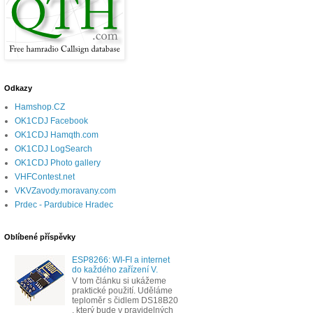
Odkazy
Hamshop.CZ
OK1CDJ Facebook
OK1CDJ Hamqth.com
OK1CDJ LogSearch
OK1CDJ Photo gallery
VHFContest.net
VKVZavody.moravany.com
Prdec - Pardubice Hradec
Oblíbené příspěvky
ESP8266: WI-FI a internet
do každého zařízení V.
V tom článku si ukážeme
praktické použití. Uděláme
teploměr s čidlem DS18B20
, který bude v pravidelných