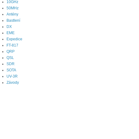
10GHz
50MHz
Antény
Bastlení
DX
EME
Expedice
FT-817
QRP
QSL
SDR
SOTA
UV-3R
Závody