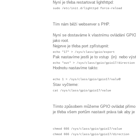
Nyní je třeba restartovat lighthttpd:
sudo /etc/init.d/lighttpd force-reload
Tím nám běží webserver s PHP.
Nyní se dostaváme k vlastnímu ovládání GPIO.
jako root.
Nejprve je třeba port zpřístupnit:
echo "17" > /sys/class/gpio/export
Pak nastavíme jestli je to vstup (in) nebo výst
echo "out" > /sys/class/gpio/gpio17/direction
Hodnotu nastavíme takto:
e
echo 1 > /sys/class/gpio/gpio17/valu
Stav vyčteme:
cat /sys/class/gpio/gpio17/value
Tímto způsobem můžeme GPIO ovládat přímo z
je třeba všem portům nastavit práva tak aby je 
chmod 666 /sys/class/gpio/gpio17/value
chmod 666 /sys/class/gpio/gpio17/direction