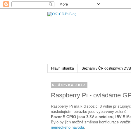
Hlavní stránka
Seznam v ČR dostupných DVB
5. června 2012
Raspberry Pi - ovládáme G
Raspberry Pi má k dispozici 8 volně přístupný
následujícím obrázku jsou vybarveny zeleně.
Pozor !! GPIO jsou 3.3V a netolerují 5V !! 
Bylo by jich možné změnou konfigurace využít 
německého návodu
.