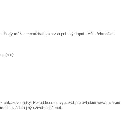
 Porty můžeme používat jako vstupní i výstupní. Vše třeba dělat
up (out):
 příkazové řádky. Pokud budeme využívat pro ovládání www rozhraní
mohl ovládat i jiný uživatel než root.