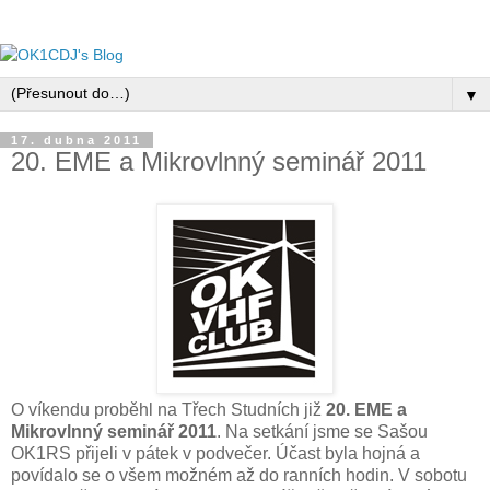
▼
17. dubna 2011
20. EME a Mikrovlnný seminář 2011
O víkendu proběhl na Třech Studních již
20. EME a
Mikrovlnný seminář 2011
. Na setkání jsme se Sašou
OK1RS přijeli v pátek v podvečer. Účast byla hojná a
povídalo se o všem možném až do ranních hodin. V sobotu