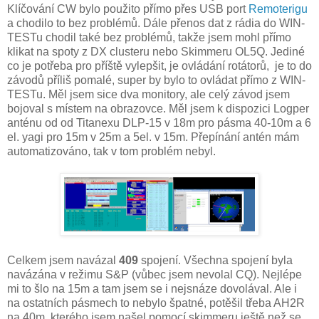
Klíčování CW bylo použito přímo přes USB port
Remoterigu
a chodilo to bez problémů. Dále přenos dat z rádia do WIN-
TESTu chodil také bez problémů, takže jsem mohl přímo
klikat na spoty z DX clusteru nebo Skimmeru OL5Q. Jediné
co je potřeba pro příště vylepšit, je ovládání rotátorů, je to do
závodů příliš pomalé, super by bylo to ovládat přímo z WIN-
TESTu. Měl jsem sice dva monitory, ale celý závod jsem
bojoval s místem na obrazovce. Měl jsem k dispozici Logper
anténu od od Titanexu DLP-15 v 18m pro pásma 40-10m a 6
el. yagi pro 15m v 25m a 5el. v 15m. Přepínání antén mám
automatizováno, tak v tom problém nebyl.
Celkem jsem navázal
409
spojení. Všechna spojení byla
navázána v režimu S&P (vůbec jsem nevolal CQ). Nejlépe
mi to šlo na 15m a tam jsem se i nejsnáze dovolával. Ale i
na ostatních pásmech to nebylo špatné, potěšil třeba AH2R
na 40m, kterého jsem našel pomocí skimmeru ještě než se