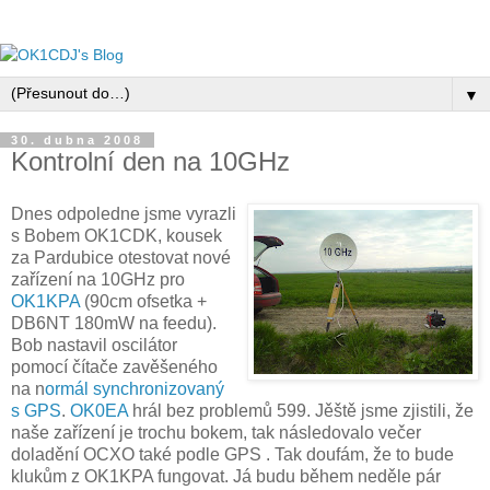
▼
30. dubna 2008
Kontrolní den na 10GHz
Dnes odpoledne jsme vyrazli
s Bobem OK1CDK, kousek
za Pardubice otestovat nové
zařízení na 10GHz pro
OK1KPA
(90cm ofsetka +
DB6NT 180mW na feedu).
Bob nastavil oscilátor
pomocí čítače zavěšeného
na n
ormál synchronizovaný
s GPS
.
OK0EA
hrál bez problemů 599. Jěště jsme zjistili, že
naše zařízení je trochu bokem, tak následovalo večer
doladění OCXO také podle GPS . Tak doufám, že to bude
klukům z OK1KPA fungovat. Já budu během neděle pár