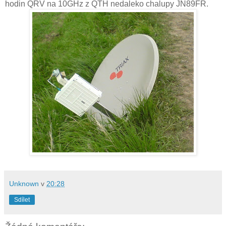
hodin QRV na 10GHz z QTH nedaleko chalupy JN89FR.
Unknown
v
20:28
Sdílet