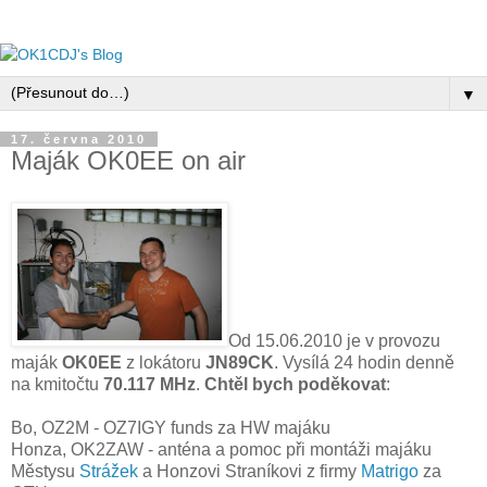
▼
17. června 2010
Maják OK0EE on air
Od 15.06.2010 je v provozu
maják
OK0EE
z lokátoru
JN89CK
. Vysílá 24 hodin denně
na kmitočtu
70.117 MHz
.
Chtěl bych poděkovat
:
Bo, OZ2M - OZ7IGY funds za HW majáku
Honza, OK2ZAW - anténa a pomoc při montáži majáku
Městysu
Strážek
a Honzovi Straníkovi z firmy
Matrigo
za