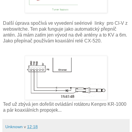
Další úprava spočívá ve vyvedení seériové linky pro CI-V z
webswitche. Ten pak funguje jako automatický přepníč
antén. Já mám zatím jen vývod na dvě antény a to KV a 6m.
Jako přepínač používám koaxiální relé CX-520.
Teď už zbývá jen dořešit ovládání rotátoru Kenpro KR-1000
a pár koaxiálních propojek...
Unknown
v
12:18