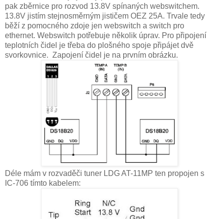
pak zběrnice pro rozvod 13.8V spínaných webswitchem.
13.8V jistím stejnosměrným jističem OEZ 25A. Trvale tedy
běží z pomocného zdoje jen webswitch a switch pro
ethernet. Webswitch potřebuje několik úprav. Pro připojení
teplotních čidel je třeba do plošného spoje připájet dvě
svorkovnice. Zapojení čidel je na prvním obrázku.
Déle mám v rozvaděči tuner LDG AT-11MP ten propojen s
IC-706 tímto kabelem: