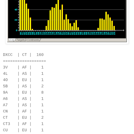
DXCC | CT | 160
==================
3V | AF | 1
4L | AS | 1
4O | EU | 1
5B | AS | 2
9A | EU | 8
A6 | AS | 1
A7 | AS | 1
CN | AF | 1
CT | EU | 2
CT3 | AF | 1
CU | EU | 1