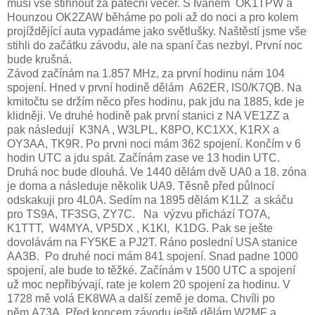
musí vše stihnout za páteční večer. S Ivanem OK1TPW a
Hounzou OK2ZAW běháme po poli až do noci a pro kolem
projíždějící auta vypadáme jako světlušky. Naštěstí jsme vše
stihli do začátku závodu, ale na spaní čas nezbyl. První noc
bude krušná.
Závod začínám na 1.857 MHz, za první hodinu nám 104
spojení. Hned v první hodině dělám A62ER, IS0/K7QB. Na
kmitočtu se držím něco přes hodinu, pak jdu na 1885, kde je
klidněji. Ve druhé hodině pak první stanici z NA VE1ZZ a
pak následují K3NA , W3LPL, K8PO, KC1XX, K1RX a
OY3AA, TK9R. Po prvni noci mám 362 spojení. Končím v 6
hodin UTC a jdu spát. Začínám zase ve 13 hodin UTC.
Druhá noc bude dlouhá. Ve 1440 dělám dvě UA0 a 18. zóna
je doma a následuje několik UA9. Těsně před půlnocí
odskakuji pro 4L0A. Sedím na 1895 dělám K1LZ a skáču
pro TS9A, TF3SG, ZY7C. Na výzvu přichází TO7A,
K1TTT, W4MYA, VP5DX , K1KI, K1DG. Pak se ješte
dovolávám na FY5KE a PJ2T. Ráno poslední USA stanice
AA3B. Po druhé noci mám 841 spojení. Snad padne 1000
spojení, ale bude to těžké. Začínám v 1500 UTC a spojení
už moc nepřibývají, rate je kolem 20 spojení za hodinu. V
1728 mě volá EK8WA a další země je doma. Chvíli po
něm A73A. Před koncem závodu ještě dělám W2MF a