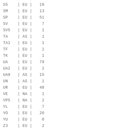
S5 | EU | 19
SM | EU | 13
SP | EU | 51
SV | EU | 7
SV5 | EU | 1
TA | AS | 1
TA1 | EU | 1
TF | EU | 1
TK | EU | 1
UA | EU | 79
UA2 | EU | 2
UA9 | AS | 15
UN | AS | 1
UR | EU | 48
VE | NA | 1
VP5 | NA | 2
YL | EU | 7
YO | EU | 20
YU | EU | 8
Z3 | EU | 2