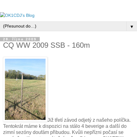
▼
28. října 2009
CQ WW 2009 SSB - 160m
Již třetí závod odjetý z našeho políčka.
Tentokrát máme k dispozici na stálo 4 beverige a další do
zimní sezóny doufám přibudou. Kvůli nepřízni počasí se