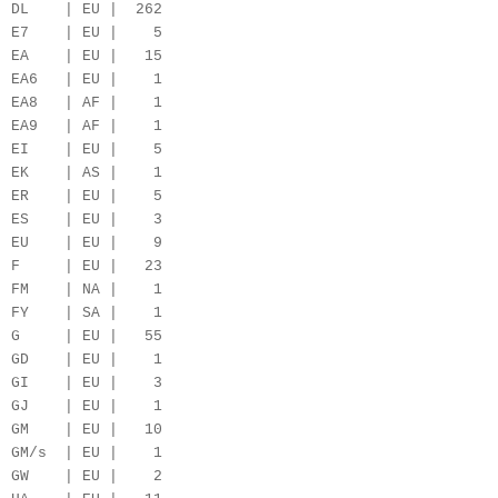
DL | EU | 262
E7 | EU | 5
EA | EU | 15
EA6 | EU | 1
EA8 | AF | 1
EA9 | AF | 1
EI | EU | 5
EK | AS | 1
ER | EU | 5
ES | EU | 3
EU | EU | 9
F | EU | 23
FM | NA | 1
FY | SA | 1
G | EU | 55
GD | EU | 1
GI | EU | 3
GJ | EU | 1
GM | EU | 10
GM/s | EU | 1
GW | EU | 2