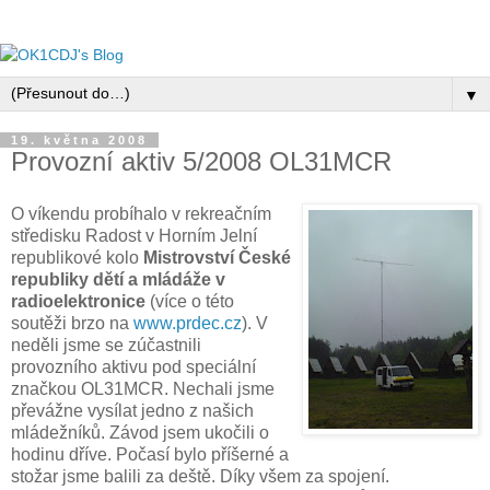
▼
19. května 2008
Provozní aktiv 5/2008 OL31MCR
O víkendu probíhalo v rekreačním
středisku Radost v Horním Jelní
republikové kolo
Mistrovství České
republiky dětí a mládáže v
radioelektronice
(více o této
soutěži brzo na
www.prdec.cz
). V
neděli jsme se zúčastnili
provozního aktivu pod speciální
značkou OL31MCR. Nechali jsme
převážne vysílat jedno z našich
mládežníků. Závod jsem ukočili o
hodinu dříve. Počasí bylo příšerné a
stožar jsme balili za deště. Díky všem za spojení.