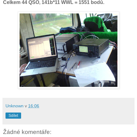
Celkem 44 QSO, 141b*11 WWL = 1551 bodů.
Unknown
v
16:06
Sdílet
Žádné komentáře: