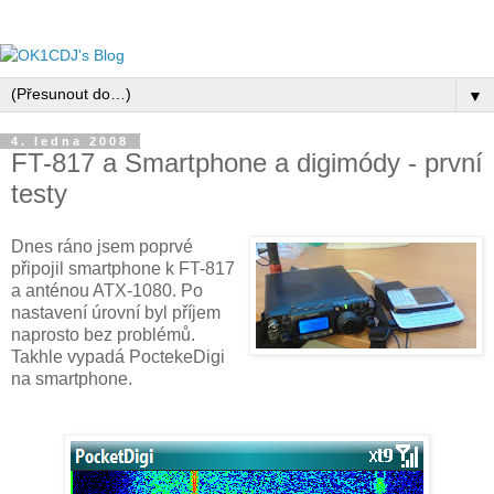
▼
4. ledna 2008
FT-817 a Smartphone a digimódy - první
testy
Dnes ráno jsem poprvé
připojil smartphone k FT-817
a anténou ATX-1080. Po
nastavení úrovní byl příjem
naprosto bez problémů.
Takhle vypadá PoctekeDigi
na smartphone.