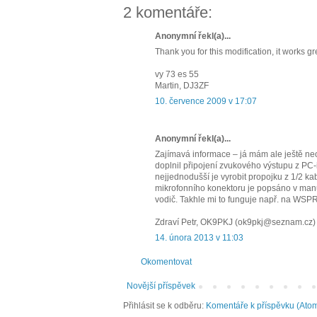
2 komentáře:
Anonymní řekl(a)...
Thank you for this modification, it works g
vy 73 es 55
Martin, DJ3ZF
10. července 2009 v 17:07
Anonymní řekl(a)...
Zajímavá informace – já mám ale ještě neo
doplnil připojení zvukového výstupu z PC-
nejjednodušší je vyrobit propojku z 1/2 kab
mikrofonního konektoru je popsáno v manuá
vodič. Takhle mi to funguje např. na WSP
Zdraví Petr, OK9PKJ (ok9pkj@seznam.cz)
14. února 2013 v 11:03
Okomentovat
Novější příspěvek
Přihlásit se k odběru:
Komentáře k příspěvku (Ato