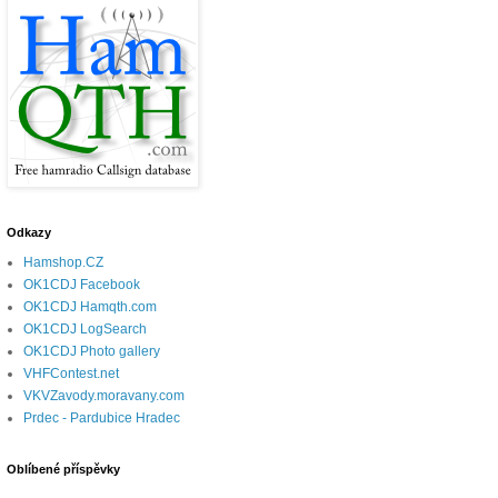
Odkazy
Hamshop.CZ
OK1CDJ Facebook
OK1CDJ Hamqth.com
OK1CDJ LogSearch
OK1CDJ Photo gallery
VHFContest.net
VKVZavody.moravany.com
Prdec - Pardubice Hradec
Oblíbené příspěvky