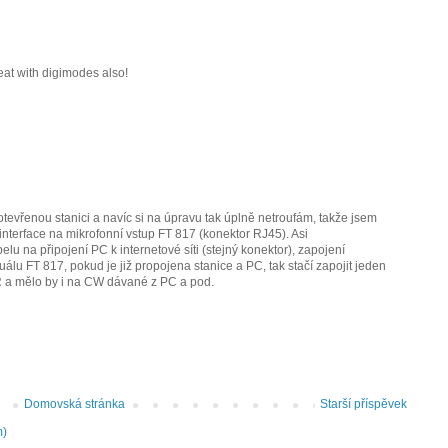
reat with digimodes also!
tevřenou stanici a navíc si na úpravu tak úplně netroufám, takže jsem
interface na mikrofonní vstup FT 817 (konektor RJ45). Asi
elu na připojení PC k internetové síti (stejný konektor), zapojení
lu FT 817, pokud je již propojena stanice a PC, tak stačí zapojit jeden
R a mělo by i na CW dávané z PC a pod.
Domovská stránka
Starší příspěvek
m)