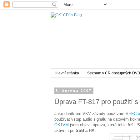
Hlavní stránka
Seznam v ČR dostupných DVB
8. června 2007
Úprava FT-817 pro použití 
Jako deník pro VKV závody používám
VHFCte
používat vstup audio signálu na datovém kok
OK1VM
jsem objevil úpravu, která tohle řeší.
St
aktivní i při
SSB a FM
.