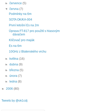
►
července
(5)
▼
června
(7)
Podmínky na 6m
SOTA OK/KA-004
První letošní Es na 2m
Úprava FT-817 pro použití s hlasovým
dávačem
Klíčovač pro maják
Es na 6m
10GHz z Blatenského vrchu
►
května
(16)
►
dubna
(9)
►
března
(5)
►
února
(7)
►
ledna
(8)
►
2006
(80)
Tweets by @ok1cdj