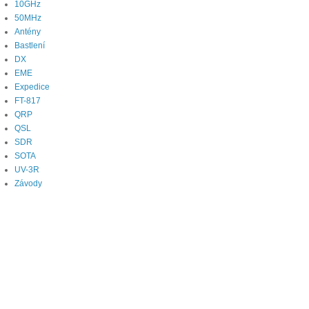
10GHz
50MHz
Antény
Bastlení
DX
EME
Expedice
FT-817
QRP
QSL
SDR
SOTA
UV-3R
Závody