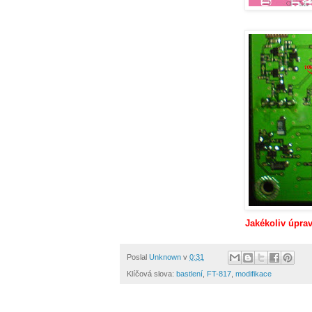
Jakékoliv úpravy
Poslal
Unknown
v
0:31
Klíčová slova:
bastlení
,
FT-817
,
modifikace