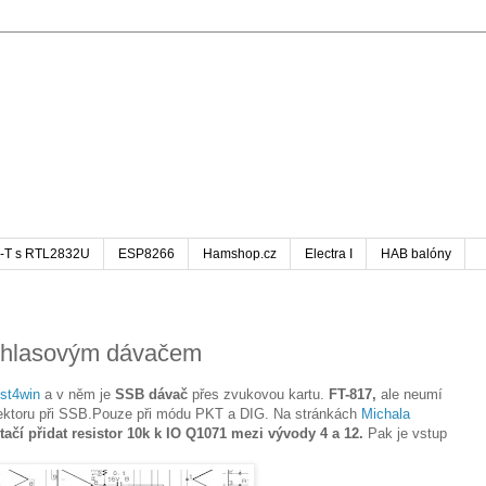
-T s RTL2832U
ESP8266
Hamshop.cz
Electra I
HAB balóny
s hlasovým dávačem
st4win
a v něm je
SSB dávač
přes zvukovou kartu.
FT-817,
ale neumí
nektoru při SSB.Pouze při módu PKT a DIG. Na stránkách
Michala
ačí přidat resistor 10k k IO Q1071 mezi vývody 4 a 12.
Pak je vstup