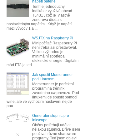
napětí baterie
Tenhle jednoduchý
indikátor využívá obvod
TL431 , což je vlastně
zenerova dioda s
nastavitelným napětím. Když je napětí
mezi vývody 1 a ...
WSJTX na Raspberry PI
Minipočítač Raspeberry PI
není třeba asi přestavovat.
Velkou výhodou je
minimální spotřeba
elektrické energie. Digitální
mód FT8 je teď...
Jak spustit Morserunner
pod Linuxem
Morserunner je perfektní
program na trénink
závodního cw provozu. Pod
linuxem jde spustit pomocí
wine, ale ve výchozím nastavení nejde
pou...
Generátor stupnic pro
Inkscape
Občas potřebuji udělat
nějakou stupnici. Dříve jsem
používal různé shareware
programy. Teď jsem objevil