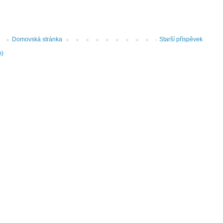
Domovská stránka
Starší příspěvek
m)