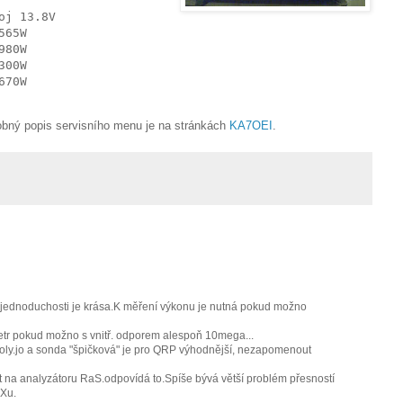
oj 13.8V
565W
980W
300W
670W
bný popis servisního menu je na stránkách
KA7OEI
.
v jednoduchosti je krása.K měření výkonu je nutná pokud možno
metr pokud možno s vnitř. odporem alespoň 10mega...
koly.jo a sonda "špičková" je pro QRP výhodnější, nezapomenout
t na analyzátoru RaS.odpovídá to.Spíše bývá větší problém přesností
RXu.