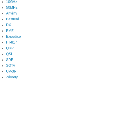
10GHz
50MHz
Antény
Bastlení
DX
EME
Expedice
FT-817
QRP
QSL
SDR
SOTA
UV-3R
Závody