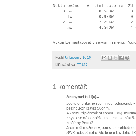
Deklarováno   Vnitřní baterie  Zdr
    0.5W           0.563W       0.
      1W           0.973W       0.
    2.5W           2.296W       2.
      5W           4.562W       4.
Výkon lze nastavovat v servisním menu. Podro
Poslal
Unknown
v
16:10
Klíčová slova:
FT-817
1 komentář:
Anonymní řekl(a)...
Jde to orientačně i velmi jednoduše.neb 
bezindukční zátěž 50ohm.
A k tomu "špičková" vf sonda + dig. multi
Zbytek se dá dopočítat.matematika zákl.š
změřený Pout /2.
Jsem měl možnost v jobu si to prohlédnou
SWR nebo Smetru. Ale to je u každého T