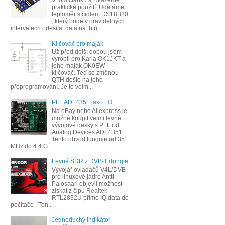
V tom článku si ukážeme
praktické použití. Uděláme
teploměr s čidlem DS18B20
, který bude v pravidelných
intervalech odesílat data na thin...
Klíčovač pro maják
Už před delší dobou jsem
vyrobil pro Karla OK1JKT a
jeho maják OK0EW
klíčovač. Teď se změnou
QTH došlo na jeho
přeprogramování. Je to velm...
PLL ADF4351 jako LO
Na eBay nebo Aliexpress je
možné koupit velmi levné
vývojové desky s PLL od
Analog Devices ADF4351.
Tento obvod funguje od 35
MHz do 4.4 G...
Levné SDR z DVB-T dongle
Vývojář ovladačů V4L/DVB
pro linuxové jádro Antti
Palosaari objevil možnost
získat z čipu Realtek
RTL2832U přímo IQ data do
počítače . Ten...
Jednoduchý indikátor