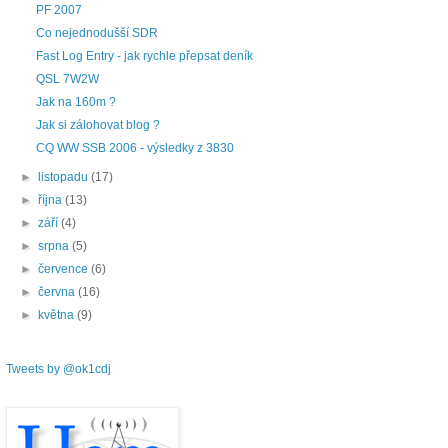
PF 2007
Co nejednodušší SDR
Fast Log Entry - jak rychle přepsat deník
QSL 7W2W
Jak na 160m ?
Jak si zálohovat blog ?
CQ WW SSB 2006 - výsledky z 3830
►
listopadu
(17)
►
října
(13)
►
září
(4)
►
srpna
(5)
►
července
(6)
►
června
(16)
►
května
(9)
Tweets by @ok1cdj