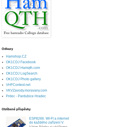
Odkazy
Hamshop.CZ
OK1CDJ Facebook
OK1CDJ Hamqth.com
OK1CDJ LogSearch
OK1CDJ Photo gallery
VHFContest.net
VKVZavody.moravany.com
Prdec - Pardubice Hradec
Oblíbené příspěvky
ESP8266: WI-FI a internet
do každého zařízení V.