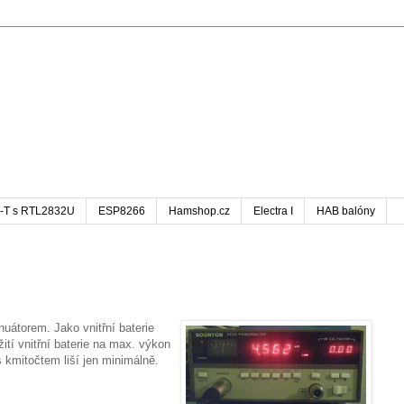
-T s RTL2832U
ESP8266
Hamshop.cz
Electra I
HAB balóny
uátorem. Jako vnitřní baterie
žití vnitřní baterie na max. výkon
 kmitočtem liší jen minimálně.