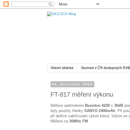
Hlavní stránka
Seznam v ČR dostupných DVB
24. prosince 2006
FT-817 měření výkonu
Měřeno wattmetrem
Boonton 4220
s
30dB
aten
byly použity články
SANYO 2400mAh
. Při pou
při delším zaklíčování výkon klesá. Výkon se s
Měřeno na
50MHz FM
.