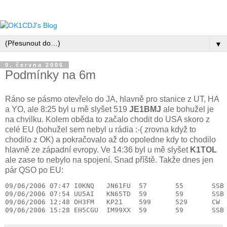
▼
9. června 2006
Podmínky na 6m
Ráno se pásmo otevřelo do JA, hlavně pro stanice z UT, HA
a YO, ale 8:25 byl u mě slyšet 519
JE1BMJ
ale bohužel je
na chvilku. Kolem oběda to začalo chodit do USA skoro z
celé EU (bohužel sem nebyl u rádia :-( zrovna když to
chodilo z OK) a pokračovalo až do opoledne kdy to chodilo
hlavně ze západní evropy. Ve 14:36 byl u mě slyšet
K1TOL
ale zase to nebylo na spojení. Snad příště. Takže dnes jen
pár QSO po EU:
09/06/2006 07:47 I0KNQ   JN61FU  57       55       SSB
09/06/2006 07:54 UU5AI   KN65TD  59       59       SSB
09/06/2006 12:48 OH3FM   KP21    599      529      CW 
09/06/2006 15:28 EH5CGU  IM99XX  59       59       SSB