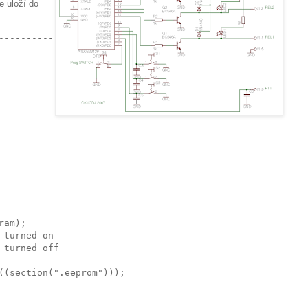
e uloží do
------------
ram);
 turned on
 turned off
((section(".eeprom")));