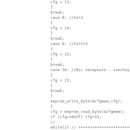
cfg = 13;
}
break;
case 8: //S2+3
{
cfg = 14;
}
break;
case 0: //S1+2+3
{
cfg = 15;
}
break;
case 56: //Nic nesepnuto - vsechny
{
cfg = 15;
}
break;
}
eeprom_write_byte(&cfgmem,cfg);
}
cfg = eeprom_read_byte(&cfgmem);
if (cfg==0xFF) cfg=15;
//
while(1) // ++++++++++++++++++++++