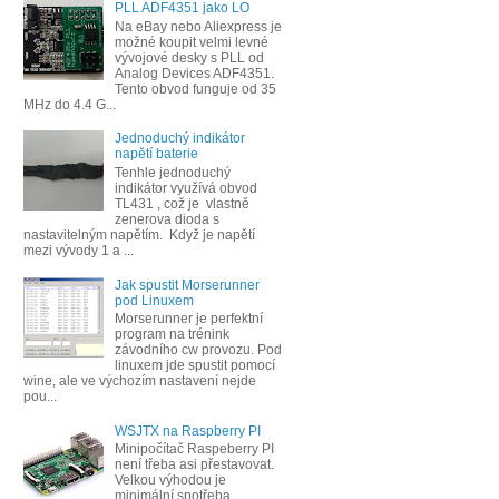
PLL ADF4351 jako LO
Na eBay nebo Aliexpress je
možné koupit velmi levné
vývojové desky s PLL od
Analog Devices ADF4351.
Tento obvod funguje od 35
MHz do 4.4 G...
Jednoduchý indikátor
napětí baterie
Tenhle jednoduchý
indikátor využívá obvod
TL431 , což je vlastně
zenerova dioda s
nastavitelným napětím. Když je napětí
mezi vývody 1 a ...
Jak spustit Morserunner
pod Linuxem
Morserunner je perfektní
program na trénink
závodního cw provozu. Pod
linuxem jde spustit pomocí
wine, ale ve výchozím nastavení nejde
pou...
WSJTX na Raspberry PI
Minipočítač Raspeberry PI
není třeba asi přestavovat.
Velkou výhodou je
minimální spotřeba