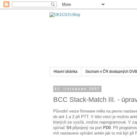
Hlavní stránka
Seznam v ČR dostupných DVB
21. listopadu 2007
BCC Stack-Match III. - úpra
Původní verze firmware měla na pevno nastave
do ant 1 a 2 při PTT. V této verzi je možno ant
kterých se vysílá ,možno naprogramovat. V zap
spínač
S4
připojený na port
PD0
. Při programov
mít nastaveno spínání antén jak to má být při 