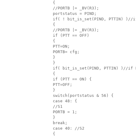
{
//PORTB |= _BV(R3);
portstatus = PIND;
if( ! bit_is_set(PIND, PTTIN) )//i
{
//PORTB |= _BV(R3);
if (PTT == OFF)
{
PTT=ON;
PORTB= cfg;
}
}
if( bit_is_set(PIND, PTTIN) )//if 
{
if (PTT == ON) {
PTT=OFF;
}
switch(portstatus & 56) {
case 48: {
//S1
PORTB = 1;
}
break;
case 40: //S2
{