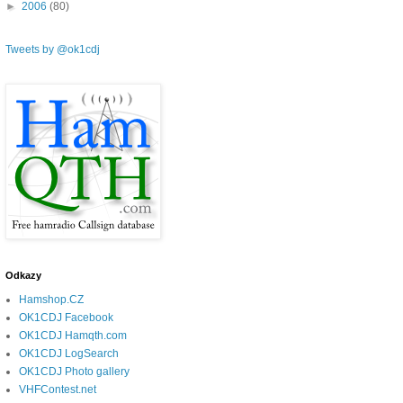
►
2006
(80)
Tweets by @ok1cdj
Odkazy
Hamshop.CZ
OK1CDJ Facebook
OK1CDJ Hamqth.com
OK1CDJ LogSearch
OK1CDJ Photo gallery
VHFContest.net