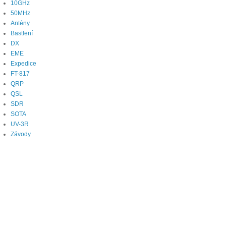
10GHz
50MHz
Antény
Bastlení
DX
EME
Expedice
FT-817
QRP
QSL
SDR
SOTA
UV-3R
Závody