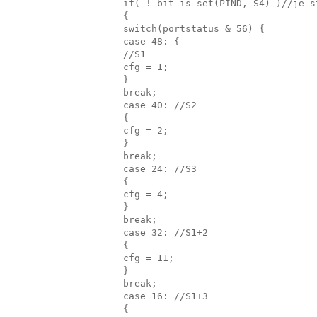
if( ! bit_is_set(PIND, S4) )//je s
{
switch(portstatus & 56) {
case 48: {
//S1
cfg = 1;
}
break;
case 40: //S2
{
cfg = 2;
}
break;
case 24: //S3
{
cfg = 4;
}
break;
case 32: //S1+2
{
cfg = 11;
}
break;
case 16: //S1+3
{