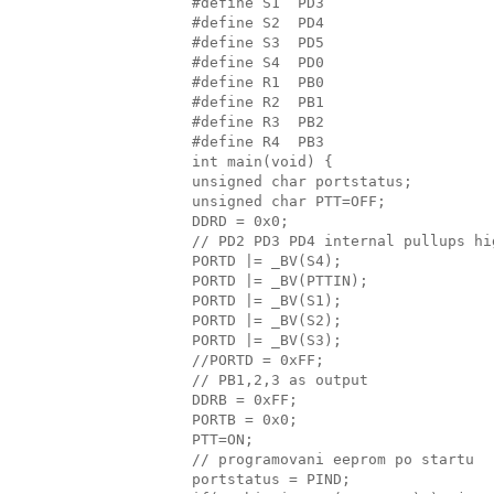
#define S1  PD3
#define S2  PD4
#define S3  PD5
#define S4  PD0
#define R1  PB0
#define R2  PB1
#define R3  PB2
#define R4  PB3
int main(void) {
unsigned char portstatus;
unsigned char PTT=OFF;
DDRD = 0x0;
// PD2 PD3 PD4 internal pullups hi
PORTD |= _BV(S4);
PORTD |= _BV(PTTIN);
PORTD |= _BV(S1);
PORTD |= _BV(S2);
PORTD |= _BV(S3);
//PORTD = 0xFF;
// PB1,2,3 as output
DDRB = 0xFF;
PORTB = 0x0;
PTT=ON;
// programovani eeprom po startu
portstatus = PIND;