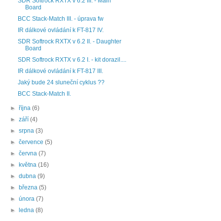
SDR Softrock RXTX v 6.2 III. - Main
Board
BCC Stack-Match III. - úprava fw
IR dálkové ovládání k FT-817 IV.
SDR Softrock RXTX v 6.2 II. - Daughter
Board
SDR Softrock RXTX v 6.2 I. - kit dorazil....
IR dálkové ovládání k FT-817 III.
Jaký bude 24 sluneční cyklus ??
BCC Stack-Match II.
►
října
(6)
►
září
(4)
►
srpna
(3)
►
července
(5)
►
června
(7)
►
května
(16)
►
dubna
(9)
►
března
(5)
►
února
(7)
►
ledna
(8)