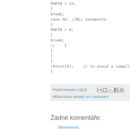
PORTB = 15;
}
break;
case 56: //Nic nesepnuto
{
PORTB = 0;
}
break;
//    }
}
}
}
return(0);    // to avoid a compil
}
Poslal
Unknown
v
18:13
Klíčová slova:
bastlení
,
bcc stackmatch
Žádné komentáře:
Okomentovat