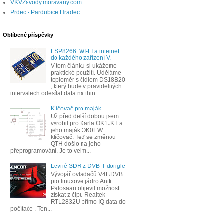
VKVZavody.moravany.com
Prdec - Pardubice Hradec
Oblíbené příspěvky
ESP8266: WI-FI a internet
do každého zařízení V.
V tom článku si ukážeme
praktické použití. Uděláme
teploměr s čidlem DS18B20
, který bude v pravidelných
intervalech odesílat data na thin...
Klíčovač pro maják
Už před delší dobou jsem
vyrobil pro Karla OK1JKT a
jeho maják OK0EW
klíčovač. Teď se změnou
QTH došlo na jeho
přeprogramování. Je to velm...
Levné SDR z DVB-T dongle
Vývojář ovladačů V4L/DVB
pro linuxové jádro Antti
Palosaari objevil možnost
získat z čipu Realtek
RTL2832U přímo IQ data do
počítače . Ten...