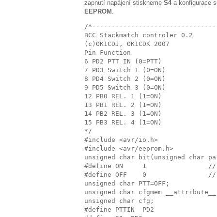
zapnutí napájení stiskneme
S4
a konfigurace s
EEPROM
.
/*--------------------------------
BCC Stackmatch controler 0.2
(c)OK1CDJ, OK1CDK 2007
Pin Function
6 PD2 PTT IN (0=PTT)
7 PD3 Switch 1 (0=ON)
8 PD4 Switch 2 (0=ON)
9 PD5 Switch 3 (0=ON)
12 PB0 REL. 1 (1=ON)
13 PB1 REL. 2 (1=ON)
14 PB2 REL. 3 (1=ON)
15 PB3 REL. 4 (1=ON)
*/
#include <avr/io.h>
#include <avr/eeprom.h>
unsigned char bit(unsigned char pa
#define ON     1                //
#define OFF    0                //
unsigned char PTT=OFF;
unsigned char cfgmem __attribute__
unsigned char cfg;
#define PTTIN  PD2