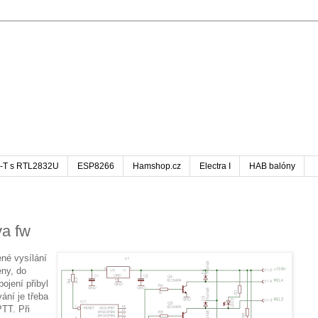
-T s RTL2832U
ESP8266
Hamshop.cz
Electra I
HAB balóny
va fw
né vysílání
ény, do
ojení přibyl
ání je třeba
PTT. Při