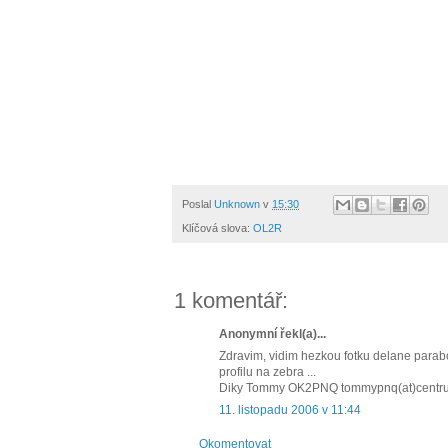
Poslal
Unknown
v
15:30
Klíčová slova:
OL2R
1 komentář:
Anonymní řekl(a)...
Zdravim, vidim hezkou fotku delane parabo
profilu na zebra ...
Diky Tommy OK2PNQ tommypnq(at)centr
11. listopadu 2006 v 11:44
Okomentovat