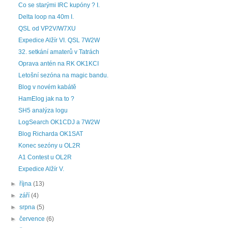
Co se starými IRC kupóny ? I.
Delta loop na 40m I.
QSL od VP2V/W7XU
Expedice Alžír VI. QSL 7W2W
32. setkání amaterů v Tatrách
Oprava antén na RK OK1KCI
Letošní sezóna na magic bandu.
Blog v novém kabátě
HamElog jak na to ?
SH5 analýza logu
LogSearch OK1CDJ a 7W2W
Blog Richarda OK1SAT
Konec sezóny u OL2R
A1 Contest u OL2R
Expedice Alžír V.
►
října
(13)
►
září
(4)
►
srpna
(5)
►
července
(6)