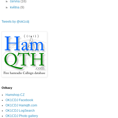
►
června
(16)
►
května
(9)
Tweets by @ok1cdj
Odkazy
Hamshop.CZ
OK1CDJ Facebook
OK1CDJ Hamqth.com
OK1CDJ LogSearch
OK1CDJ Photo gallery