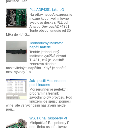
počítače . Ten...
PLL ADF4351 jako LO
Na eBay nebo Aliexpress je
možné koupit velmi levné
vývojové desky s PLL od
Analog Devices ADF4351.
Tento obvod funguje od 35
MHz do 4.4 G...
Jednoduchý indikátor
napětí baterie
Tenhle jednoduchý
indikátor využívá obvod
TL431 , což je vlastně
zenerova dioda s
nastavitelným napětím. Když je napětí
mezi vývody 1 a ...
Jak spustit Morserunner
pod Linuxem
Morserunner je perfektní
program na trénink
závodního cw provozu. Pod
linuxem jde spustit pomocí
wine, ale ve výchozím nastavení nejde
pou...
WSJTX na Raspberry PI
Minipočítač Raspeberry PI
není třeba asi přestavovat.