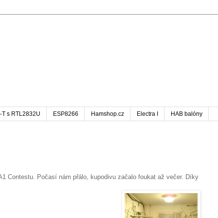
-T s RTL2832U
ESP8266
Hamshop.cz
Electra I
HAB balóny
A1 Contestu. Počasí nám přálo, kupodivu začalo foukat až večer. Díky