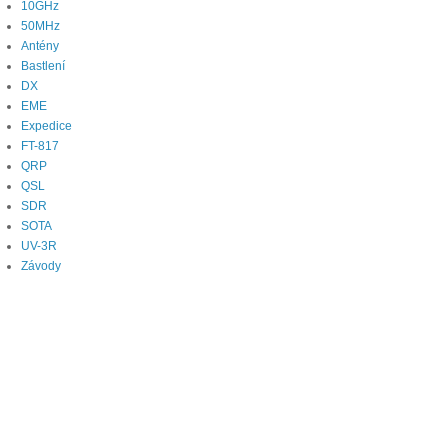
10GHz
50MHz
Antény
Bastlení
DX
EME
Expedice
FT-817
QRP
QSL
SDR
SOTA
UV-3R
Závody