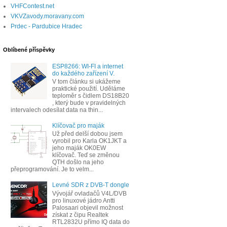
VHFContest.net
VKVZavody.moravany.com
Prdec - Pardubice Hradec
Oblíbené příspěvky
ESP8266: WI-FI a internet
do každého zařízení V.
V tom článku si ukážeme
praktické použití. Uděláme
teploměr s čidlem DS18B20
, který bude v pravidelných
intervalech odesílat data na thin...
Klíčovač pro maják
Už před delší dobou jsem
vyrobil pro Karla OK1JKT a
jeho maják OK0EW
klíčovač. Teď se změnou
QTH došlo na jeho
přeprogramování. Je to velm...
Levné SDR z DVB-T dongle
Vývojář ovladačů V4L/DVB
pro linuxové jádro Antti
Palosaari objevil možnost
získat z čipu Realtek
RTL2832U přímo IQ data do