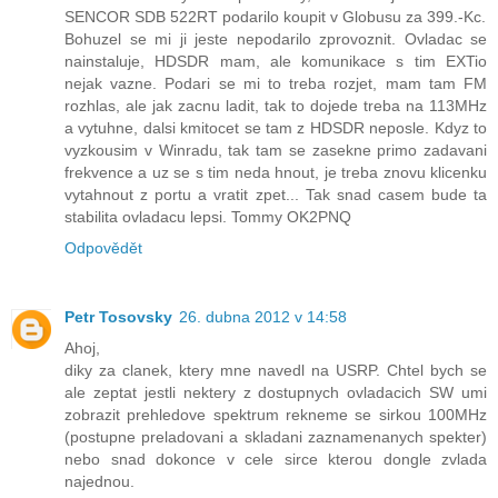
SENCOR SDB 522RT podarilo koupit v Globusu za 399.-Kc.
Bohuzel se mi ji jeste nepodarilo zprovoznit. Ovladac se
nainstaluje, HDSDR mam, ale komunikace s tim EXTio
nejak vazne. Podari se mi to treba rozjet, mam tam FM
rozhlas, ale jak zacnu ladit, tak to dojede treba na 113MHz
a vytuhne, dalsi kmitocet se tam z HDSDR neposle. Kdyz to
vyzkousim v Winradu, tak tam se zasekne primo zadavani
frekvence a uz se s tim neda hnout, je treba znovu klicenku
vytahnout z portu a vratit zpet... Tak snad casem bude ta
stabilita ovladacu lepsi. Tommy OK2PNQ
Odpovědět
Petr Tosovsky
26. dubna 2012 v 14:58
Ahoj,
diky za clanek, ktery mne navedl na USRP. Chtel bych se
ale zeptat jestli nektery z dostupnych ovladacich SW umi
zobrazit prehledove spektrum rekneme se sirkou 100MHz
(postupne preladovani a skladani zaznamenanych spekter)
nebo snad dokonce v cele sirce kterou dongle zvlada
najednou.