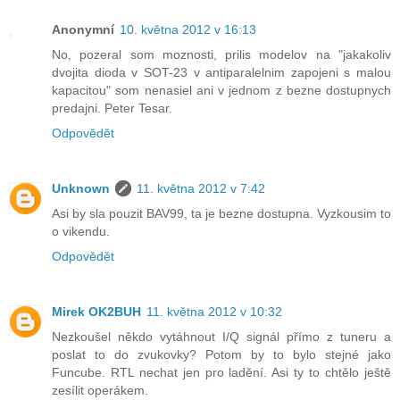
Anonymní
10. května 2012 v 16:13
No, pozeral som moznosti, prilis modelov na "jakakoliv
dvojita dioda v SOT-23 v antiparalelnim zapojeni s malou
kapacitou" som nenasiel ani v jednom z bezne dostupnych
predajni. Peter Tesar.
Odpovědět
Unknown
11. května 2012 v 7:42
Asi by sla pouzit BAV99, ta je bezne dostupna. Vyzkousim to
o vikendu.
Odpovědět
Mirek OK2BUH
11. května 2012 v 10:32
Nezkoušel někdo vytáhnout I/Q signál přímo z tuneru a
poslat to do zvukovky? Potom by to bylo stejné jako
Funcube. RTL nechat jen pro ladění. Asi ty to chtělo ještě
zesílit operákem.