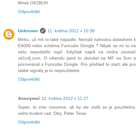
Mirek OK2BUH
Odpovědět
Unknown
11. května 2012 v 10:38
Mirku, už mě to také napadlo. Nemáš nahodou datasheet k
E4000 nebo schéma Funcube Dongle ? Nějak se mi to na
netu nepodařilo najít. Kdyžtak napiš na ondra zavináč
ok1cdj.com. O víkendu jsem to zkoušel na MF na 3cm a
porovnával s Funcube Dongle. Pro přehled to stačí ale pro
slabé signály je to nepoužitelné.
Odpovědět
Anonymní
11. května 2012 v 11:27
Super, to znie rozumne, ak by ste zistili ze je pouzitelna,
velmi budem rad. Diky. Peter Tesar.
Odpovědět