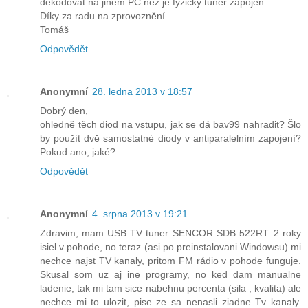
dékodovat na jiném PC než je fyzicky tuner zapojen.
Díky za radu na zprovoznění.
Tomáš
Odpovědět
Anonymní
28. ledna 2013 v 18:57
Dobrý den,
ohledně těch diod na vstupu, jak se dá bav99 nahradit? Šlo
by použít dvě samostatné diody v antiparalelním zapojení?
Pokud ano, jaké?
Odpovědět
Anonymní
4. srpna 2013 v 19:21
Zdravim, mam USB TV tuner SENCOR SDB 522RT. 2 roky
isiel v pohode, no teraz (asi po preinstalovani Windowsu) mi
nechce najst TV kanaly, pritom FM rádio v pohode funguje.
Skusal som uz aj ine programy, no ked dam manualne
ladenie, tak mi tam sice nabehnu percenta (sila , kvalita) ale
nechce mi to ulozit, pise ze sa nenasli ziadne Tv kanaly.