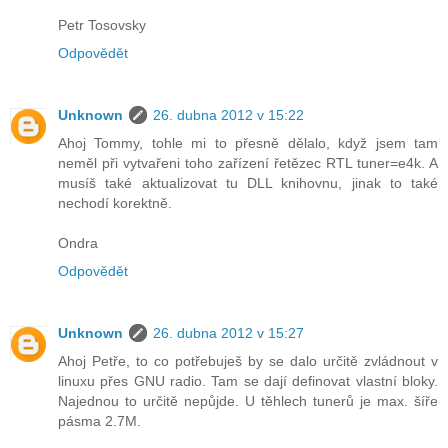
Petr Tosovsky
Odpovědět
Unknown
26. dubna 2012 v 15:22
Ahoj Tommy, tohle mi to přesně dělalo, když jsem tam
neměl při vytvařeni toho zařízení řetězec RTL tuner=e4k. A
musíš také aktualizovat tu DLL knihovnu, jinak to také
nechodí korektně.
Ondra
Odpovědět
Unknown
26. dubna 2012 v 15:27
Ahoj Petře, to co potřebuješ by se dalo určitě zvládnout v
linuxu přes GNU radio. Tam se dají definovat vlastní bloky.
Najednou to určitě nepůjde. U těhlech tunerů je max. šíře
pásma 2.7M.