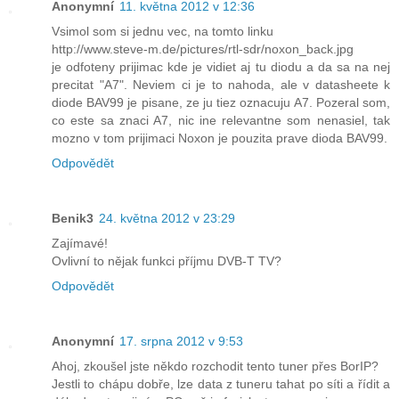
Anonymní
11. května 2012 v 12:36
Vsimol som si jednu vec, na tomto linku
http://www.steve-m.de/pictures/rtl-sdr/noxon_back.jpg
je odfoteny prijimac kde je vidiet aj tu diodu a da sa na nej
precitat "A7". Neviem ci je to nahoda, ale v datasheete k
diode BAV99 je pisane, ze ju tiez oznacuju A7. Pozeral som,
co este sa znaci A7, nic ine relevantne som nenasiel, tak
mozno v tom prijimaci Noxon je pouzita prave dioda BAV99.
Odpovědět
Benik3
24. května 2012 v 23:29
Zajímavé!
Ovlivní to nějak funkci příjmu DVB-T TV?
Odpovědět
Anonymní
17. srpna 2012 v 9:53
Ahoj, zkoušel jste někdo rozchodit tento tuner přes BorIP?
Jestli to chápu dobře, lze data z tuneru tahat po síti a řídit a