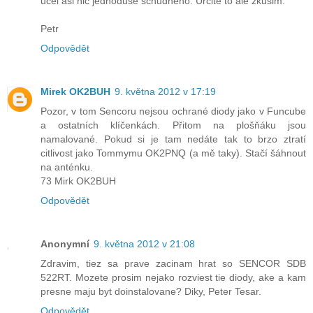
ucel asi nic jednoduse schudneho. Urcite to ale zkusim.
Petr
Odpovědět
Mirek OK2BUH
9. května 2012 v 17:19
Pozor, v tom Sencoru nejsou ochrané diody jako v Funcube
a ostatních klíčenkách. Přitom na plošňáku jsou
namalované. Pokud si je tam nedáte tak to brzo ztratí
citlivost jako Tommymu OK2PNQ (a mě taky). Stačí šáhnout
na anténku.
73 Mirk OK2BUH
Odpovědět
Anonymní
9. května 2012 v 21:08
Zdravim, tiez sa prave zacinam hrat so SENCOR SDB
522RT. Mozete prosim nejako rozviest tie diody, ake a kam
presne maju byt doinstalovane? Diky, Peter Tesar.
Odpovědět