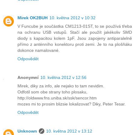
Mirek OK2BUH
10. května 2012 v 10:32
V Funcube je součástka CM1213-01ST, to se používá třeba
na ochranu USB vstupů. Stačí ale použít jakékoliv SMD
diody s kapacitou kolem 1pF. Jsou zapojeny antiparalelně
přímo z anténního konektoru proti zemi. Je to na plošňáku
dokonce namalované.
Odpovědět
Anonymní
10. května 2012 v 12:56
Mirek, diky za info, ale nejako to tam nevidim.
Odfotil som obe strany toho plosaku,
http://oldwww.fns.uniba.sk/ssk/sencor.htm
mozes mi to prosim blizsie lokalizovat? Diky, Peter Tesar.
Odpovědět
Unknown
10. května 2012 v 13:12