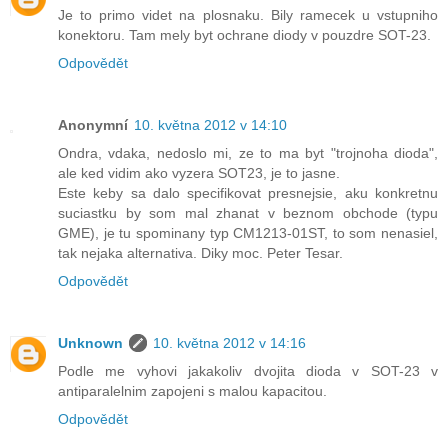
Je to primo videt na plosnaku. Bily ramecek u vstupniho
konektoru. Tam mely byt ochrane diody v pouzdre SOT-23.
Odpovědět
Anonymní
10. května 2012 v 14:10
Ondra, vdaka, nedoslo mi, ze to ma byt "trojnoha dioda",
ale ked vidim ako vyzera SOT23, je to jasne.
Este keby sa dalo specifikovat presnejsie, aku konkretnu
suciastku by som mal zhanat v beznom obchode (typu
GME), je tu spominany typ CM1213-01ST, to som nenasiel,
tak nejaka alternativa. Diky moc. Peter Tesar.
Odpovědět
Unknown
10. května 2012 v 14:16
Podle me vyhovi jakakoliv dvojita dioda v SOT-23 v
antiparalelnim zapojeni s malou kapacitou.
Odpovědět