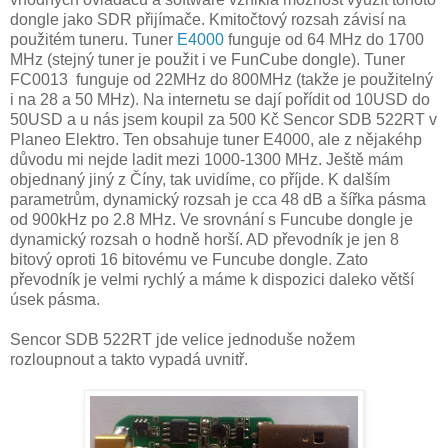
dongle jako SDR přijímače. Kmitočtový rozsah závisí na
použitém tuneru. Tuner
E4000
funguje od 64 MHz do 1700
MHz (stejný tuner je použit i ve FunCube dongle). Tuner
FC0013 funguje od 22MHz do 800MHz (takže je použitelný
i na 28 a 50 MHz). Na internetu se dají pořídit od 10USD do
50USD a u nás jsem koupil za 500 Kč Sencor SDB 522RT v
Planeo Elektro. Ten obsahuje tuner E4000, ale z nějakéhp
důvodu mi nejde ladit mezi 1000-1300 MHz. Ještě mám
objednaný jiný z Číny, tak uvidíme, co příjde. K dalším
parametrům, dynamický rozsah je cca 48 dB a šířka pásma
od 900kHz po 2.8 MHz. Ve srovnání s Funcube dongle je
dynamický rozsah o hodně horší. AD převodník je jen 8
bitový oproti 16 bitovému ve Funcube dongle. Zato
převodník je velmi rychlý a máme k dispozici daleko větší
úsek pásma.
Sencor SDB 522RT jde velice jednoduše nožem
rozloupnout a takto vypadá uvnitř.