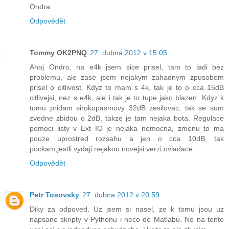
Ondra
Odpovědět
Tommy OK2PNQ
27. dubna 2012 v 15:05
Ahoj Ondro, na e4k jsem sice prisel, tam to ladi bez
problemu, ale zase jsem nejakym zahadnym zpusobem
prisel o citlivost. Kdyz to mam s 4k, tak je to o cca 15dB
citlivejsi, nez s e4k, ale i tak je to tupe jako blazen. Kdyz k
tomu pridam sirokopasmovy 32dB zesilovac, tak se sum
zvedne zbidou o 2dB, takze je tam nejaka bota. Regulace
pomoci listy v Ext IO je nejaka nemocna, zmenu to ma
pouze uprostred rozsahu a jen o cca 10dB, tak
pockam,jestli vydaji nejakou novejsi verzi ovladace...
Odpovědět
Petr Tosovsky
27. dubna 2012 v 20:59
Diky za odpoved. Uz jsem si nasel, ze k tomu jsou uz
napsane skripty v Pythonu i neco do Matlabu. No na tento