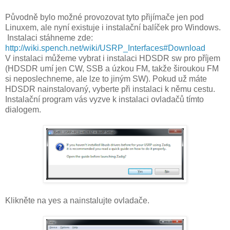
Původně bylo možné provozovat tyto přijímače jen pod
Linuxem, ale nyní existuje i instalační balíček pro Windows.
Instalaci stáhneme zde:
http://wiki.spench.net/wiki/USRP_Interfaces#Download
V instalaci můžeme vybrat i instalaci HDSDR sw pro příjem
(HDSDR umí jen CW, SSB a úzkou FM, takže široukou FM
si neposlechneme, ale lze to jiným SW). Pokud už máte
HDSDR nainstalovaný, vyberte při instalaci k němu cestu.
Instalační program vás vyzve k instalaci ovladačů tímto
dialogem.
Klikněte na yes a nainstalujte ovladače.