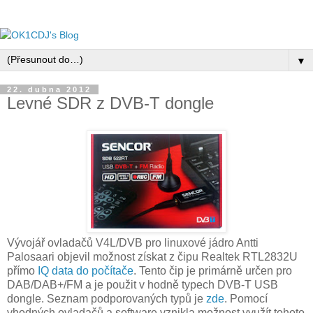
▼
22. dubna 2012
Levné SDR z DVB-T dongle
Vývojář ovladačů V4L/DVB pro linuxové jádro Antti
Palosaari objevil možnost získat z čipu Realtek RTL2832U
přímo
IQ data do počítače
. Tento čip je primárně určen pro
DAB/DAB+/FM a je použit v hodně typech DVB-T USB
dongle. Seznam podporovaných typů je
zde
. Pomocí
vhodných ovladačů a software vznikla možnost využít tohoto