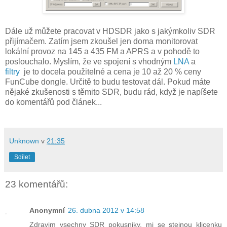
Dále už můžete pracovat v HDSDR jako s jakýmkoliv SDR
přijímačem. Zatím jsem zkoušel jen doma monitorovat
lokální provoz na 145 a 435 FM a APRS a v pohodě to
poslouchalo. Myslím, že ve spojení s vhodným
LNA
a
filtry
je to docela použitelné a cena je 10 až 20 % ceny
FunCube dongle. Určitě to budu testovat dál. Pokud máte
nějaké zkušenosti s těmito SDR, budu rád, když je napíšete
do komentářů pod článek...
Unknown
v
21:35
Sdílet
23 komentářů:
Anonymní
26. dubna 2012 v 14:58
Zdravim vsechny SDR pokusniky, mi se stejnou klicenku