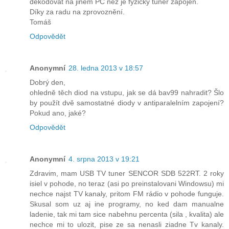
dékodovat na jiném PC než je fyzicky tuner zapojen.
Díky za radu na zprovoznění.
Tomáš
Odpovědět
Anonymní
28. ledna 2013 v 18:57
Dobrý den,
ohledně těch diod na vstupu, jak se dá bav99 nahradit? Šlo
by použít dvě samostatné diody v antiparalelním zapojení?
Pokud ano, jaké?
Odpovědět
Anonymní
4. srpna 2013 v 19:21
Zdravim, mam USB TV tuner SENCOR SDB 522RT. 2 roky
isiel v pohode, no teraz (asi po preinstalovani Windowsu) mi
nechce najst TV kanaly, pritom FM rádio v pohode funguje.
Skusal som uz aj ine programy, no ked dam manualne
ladenie, tak mi tam sice nabehnu percenta (sila , kvalita) ale
nechce mi to ulozit, pise ze sa nenasli ziadne Tv kanaly.