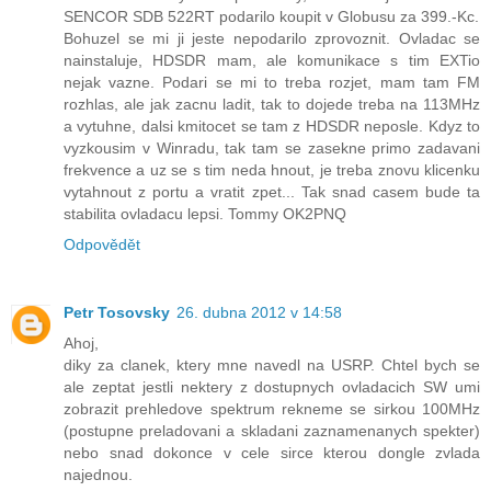
SENCOR SDB 522RT podarilo koupit v Globusu za 399.-Kc.
Bohuzel se mi ji jeste nepodarilo zprovoznit. Ovladac se
nainstaluje, HDSDR mam, ale komunikace s tim EXTio
nejak vazne. Podari se mi to treba rozjet, mam tam FM
rozhlas, ale jak zacnu ladit, tak to dojede treba na 113MHz
a vytuhne, dalsi kmitocet se tam z HDSDR neposle. Kdyz to
vyzkousim v Winradu, tak tam se zasekne primo zadavani
frekvence a uz se s tim neda hnout, je treba znovu klicenku
vytahnout z portu a vratit zpet... Tak snad casem bude ta
stabilita ovladacu lepsi. Tommy OK2PNQ
Odpovědět
Petr Tosovsky
26. dubna 2012 v 14:58
Ahoj,
diky za clanek, ktery mne navedl na USRP. Chtel bych se
ale zeptat jestli nektery z dostupnych ovladacich SW umi
zobrazit prehledove spektrum rekneme se sirkou 100MHz
(postupne preladovani a skladani zaznamenanych spekter)
nebo snad dokonce v cele sirce kterou dongle zvlada
najednou.