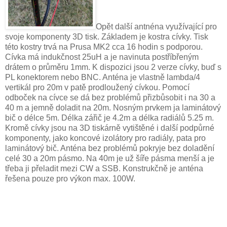
Opět další antnéna využívající pro
svoje komponenty 3D tisk. Základem je kostra cívky. Tisk
této kostry trvá na Prusa MK2 cca 16 hodin s podporou.
Cívka má indukčnost 25uH a je navinuta postříbřeným
drátem o průměru 1mm. K dispozici jsou 2 verze cívky, buď s
PL konektorem nebo BNC. Anténa je vlastně lambda/4
vertikál pro 20m v patě prodloužený cívkou. Pomocí
odboček na cívce se dá bez problémů přizbůsobit i na 30 a
40 m a jemně doladit na 20m. Nosným prvkem ja laminátový
bič o délce 5m. Délka zářič je 4.2m a délka radiálů 5.25 m.
Kromě cívky jsou na 3D tiskárně vytištěné i další podpůrné
komponenty, jako koncové izolátory pro radiály, pata pro
laminátový bič. Anténa bez problémů pokryje bez doladění
celé 30 a 20m pásmo. Na 40m je už šíře pásma menší a je
třeba ji přeladit mezi CW a SSB. Konstrukčně je anténa
řešena pouze pro výkon max. 100W.