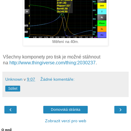
Měření na 40m.
Všechny komponety pro tisk je možné stáhnout
na
http://www.thingiverse.com/thing:2030237
.
Unknown
v
9:07
Žádné komentáře:
Sdílet
‹
›
Domovská stránka
Zobrazit verzi pro web
O mně