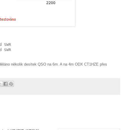
 SWR

d SWR
uděláno několik desítek QSO na 6m. A na 4m ODX CT1HZE přes