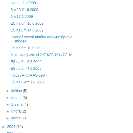
Hamradio 2009
6m 20-21.6.2009
6m 17.6.2009
ES na 6m 16.6.2009
ES na 6m 14.6.2009
Dvoupásmová anténa na 6/4m úprava
modelu
ES na 6m 10.6.2009
Mikrovlnný závod OK1KPA 10+47GHz
ES na 6m 5.6.2009
ES na 6m 4.6.2009
TC098A IOTA AS-098 III.
ES na 6/4m 1.6.2009
►
května
(5)
►
dubna
(6)
►
března
(4)
►
února
(2)
►
ledna
(2)
►
2008
(72)