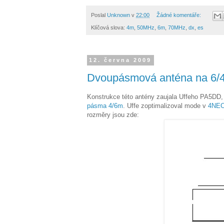
Poslal
Unknown
v
22:00
Žádné komentáře:
Klíčová slova:
4m
,
50MHz
,
6m
,
70MHz
,
dx
,
es
12. června 2009
Dvoupásmová anténa na 6/
Konstrukce této antény zaujala Uffeho PA5DD,
pásma 4/6m
. Uffe zoptimalizoval mode v
4NE
rozměry jsou zde: