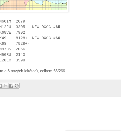
60IM 2079
12JU 3305 NEW DXCC
#65
68VE 7902
49 8128+- NEW DXCC
#66
7928+-
87CS 2066
50RU 2140
28EC 3598
 a 8 nových lokátorů, celkem 66/266.