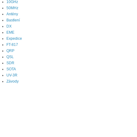
10GHz
50MHz
Antény
Bastlení
DX
EME
Expedice
FT-817
QRP
QSL
SDR
SOTA
UV-3R
Závody