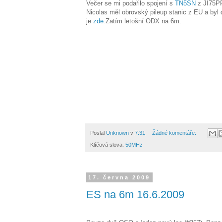
Večer se mi podařilo spojení s
TN5SN
z JI75P
Nicolas měl obrovský pileup stanic z EU a byl
je
zde
.Zatím letošní ODX na 6m.
Poslal
Unknown
v
7:31
Žádné komentáře:
Klíčová slova:
50MHz
17. června 2009
ES na 6m 16.6.2009