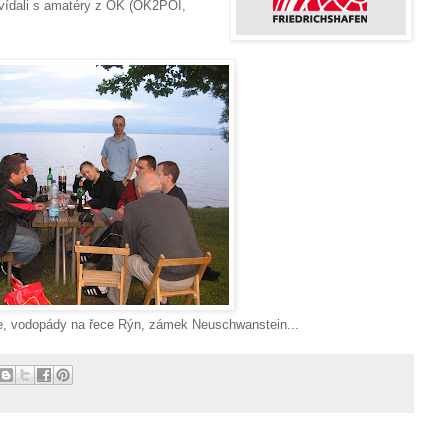
ovídali s amatéry z OK (OK2POI,
ice, vodopády na řece Rýn, zámek Neuschwanstein...