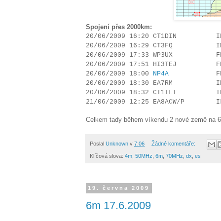
Spojení přes 2000km:
20/06/2009 16:20 CT1DIN IN
20/06/2009 16:29 CT3FQ IM
20/06/2009 17:33 WP3UX FK
20/06/2009 17:51 HI3TEJ FK
20/06/2009 18:00
NP4A
FK68 
20/06/2009 18:30 EA7RM IM
20/06/2009 18:32 CT1ILT IN
21/06/2009 12:25 EA8ACW/P IL
Celkem tady během víkendu 2 nové země na 6m
Poslal
Unknown
v
7:06
Žádné komentáře:
Klíčová slova:
4m
,
50MHz
,
6m
,
70MHz
,
dx
,
es
19. června 2009
6m 17.6.2009