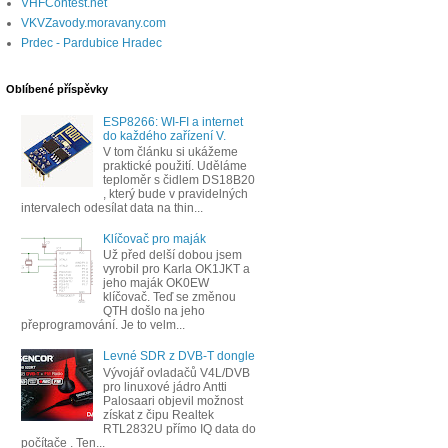
VHFContest.net
VKVZavody.moravany.com
Prdec - Pardubice Hradec
Oblíbené příspěvky
ESP8266: WI-FI a internet
do každého zařízení V.
V tom článku si ukážeme
praktické použití. Uděláme
teploměr s čidlem DS18B20
, který bude v pravidelných
intervalech odesílat data na thin...
Klíčovač pro maják
Už před delší dobou jsem
vyrobil pro Karla OK1JKT a
jeho maják OK0EW
klíčovač. Teď se změnou
QTH došlo na jeho
přeprogramování. Je to velm...
Levné SDR z DVB-T dongle
Vývojář ovladačů V4L/DVB
pro linuxové jádro Antti
Palosaari objevil možnost
získat z čipu Realtek
RTL2832U přímo IQ data do
počítače . Ten...