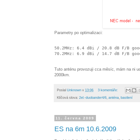
Parametry po optimalizaci:
50.2MHz: 6.4 dBi / 20.8 dB F/B good
70.2MHz: 6.9 dBi / 14.7 dB F/B goo
Tuto anténu provozuji cca měsíc, mám na ni 
2000km.
Poslal
Unknown
v
13:06
3 komentáře:
Klíčová slova:
2el.-duobander4/6
,
anténa
,
bastlení
11. června 2009
ES na 6m 10.6.2009