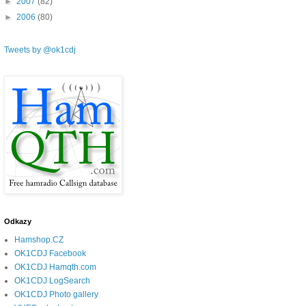
►
2007
(82)
►
2006
(80)
Tweets by @ok1cdj
Odkazy
Hamshop.CZ
OK1CDJ Facebook
OK1CDJ Hamqth.com
OK1CDJ LogSearch
OK1CDJ Photo gallery