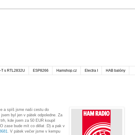
-T s RTL2832U
ESP8266
Hamshop.cz
Electra I
HAB balóny
ce a spíš jsme naši cestu do
ti jsem byl jen v pátek odpoledne. Za
 trh, kde jsem za 50 EUR koupil
ase bude mít co dělat :D) a pak v
8681
. V pátek večer jsme v kempu