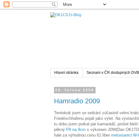
Hlavní stránka
Seznam v ČR dostupných DVB
29. června 2009
Hamradio 2009
Tentokrát jsem se setkání zúčastnil velmi krát
Friedrischhafenu pojali jako výlet. Na výstaviš
tu dobu jsem potkal pár kamarádů, prošel bleší
pěkný
PA na 9cm
s výkonem 20W(Dan OK1TDO z
hale za výhodnou cenu 61 liber
metostanici W-