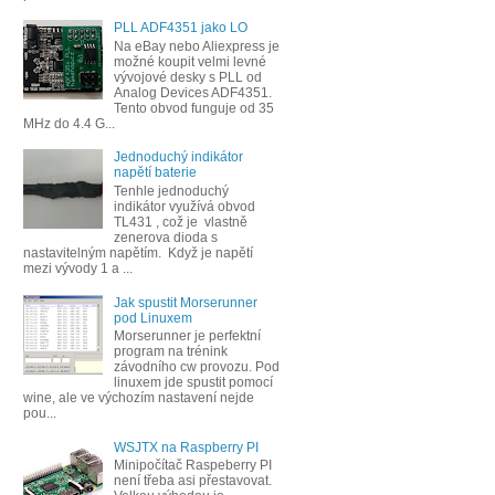
PLL ADF4351 jako LO
Na eBay nebo Aliexpress je
možné koupit velmi levné
vývojové desky s PLL od
Analog Devices ADF4351.
Tento obvod funguje od 35
MHz do 4.4 G...
Jednoduchý indikátor
napětí baterie
Tenhle jednoduchý
indikátor využívá obvod
TL431 , což je vlastně
zenerova dioda s
nastavitelným napětím. Když je napětí
mezi vývody 1 a ...
Jak spustit Morserunner
pod Linuxem
Morserunner je perfektní
program na trénink
závodního cw provozu. Pod
linuxem jde spustit pomocí
wine, ale ve výchozím nastavení nejde
pou...
WSJTX na Raspberry PI
Minipočítač Raspeberry PI
není třeba asi přestavovat.