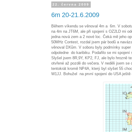
22. června 2009
6m 20-21.6.2009
Během víkendu se věnoval 4m a 6m. V sobotu 
na 4m na JT6M, ale při spojení s OZ2LD mi ode
jedna nová zem a 2 nové loc. Čeká mě jeho op
50MHz Contest, rozdal jsem pár bodů a naváz
věnoval DXům. V soboru byly podmínky super 
odpoledne do karibiku. Podařilo se mi spoje
Slyšel jsem 8R,9Y, KP2, FJ, ale bylo hrozně t
otvřené až pozdě do večera. V neděli jsem se d
tentokrát kromě NP4A, který byl slyšet 55 cho
W1JJ. Bohužel na první spojení do USA ještě