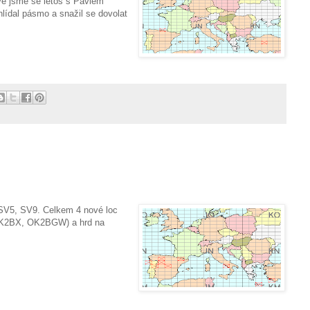
vé jsme se letos s Pavlem
lídal pásmo a snažil se dovolat
, SV5, SV9. Celkem 4 nové loc
OK2BX, OK2BGW) a hrd na