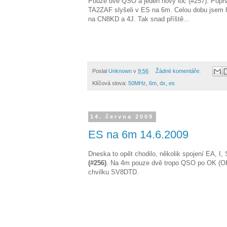
Pouze dvě QSO a jeden nový loc (#257). Popr
TA2ZAF slyšeli v ES na 6m. Celou dobu jsem h
na CN8KD a 4J. Tak snad příště...
Poslal
Unknown
v
9:56
Žádné komentáře:
Klíčová slova:
50MHz
,
6m
,
dx
,
es
14. června 2009
ES na 6m 14.6.2009
Dneska to opět chodilo, několik spojení EA, I
(#256)
. Na 4m pouze dvě tropo QSO po OK (
chvilku SV8DTD.