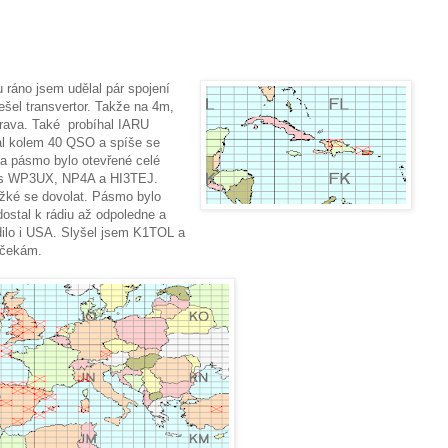
ráno jsem udělal pár spojení
šel transvertor. Takže na 4m,
rava. Také probíhal IARU
al kolem 40 QSO a spíše se
a pásmo bylo otevřené celé
ní s WP3UX, NP4A a HI3TEJ.
ežké se dovolat. Pásmo bylo
ostal k rádiu až odpoledne a
dilo i USA. Slyšel jsem K1TOL a
 čekám.