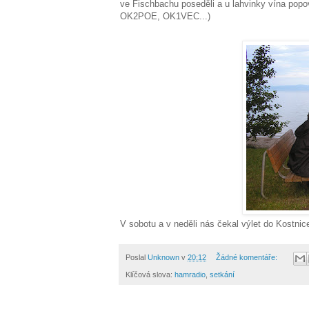
ve Fischbachu poseděli a u lahvinky vína pop
OK2POE, OK1VEC...)
V sobotu a v neděli nás čekal výlet do Kostn
Poslal
Unknown
v
20:12
Žádné komentáře:
Klíčová slova:
hamradio
,
setkání