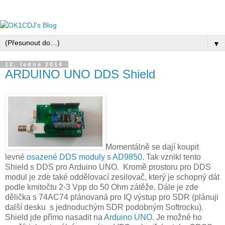
▼
12. ledna 2014
ARDUINO UNO DDS Shield
Momentálně se dají koupit
levné
osazené DDS moduly s AD9850
. Tak vznikl tento
Shield s DDS pro Arduino UNO. Kromě prostoru pro DDS
modul je zde také oddělovací zesilovač, který je schopný dát
podle kmitočtu 2-3 Vpp do 50 Ohm zátěže. Dále je zde
dělička s 74AC74 plánovaná pro IQ výstup pro SDR (plánuji
další desku s jednoduchým SDR podobným Softrocku).
Shield jde přímo nasadit na
Arduino UNO
. Je možné ho