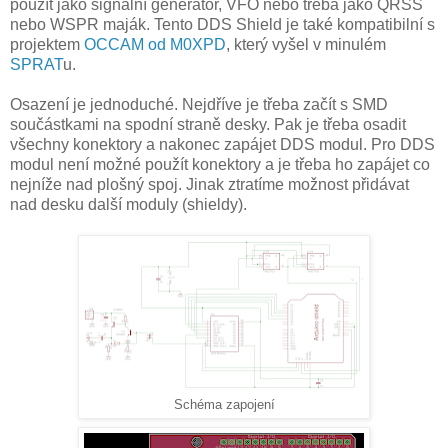
použít jako signální generátor, VFO nebo třeba jako QRSS
nebo WSPR maják. Tento DDS Shield je také kompatibilní s
projektem
OCCAM od M0XPD
, který vyšel v minulém
SPRAT
u.
Osazení je jednoduché. Nejdříve je třeba začít s SMD
součástkami na spodní straně desky. Pak je třeba osadit
všechny konektory a nakonec zapájet DDS modul. Pro DDS
modul není možné použít konektory a je třeba ho zapájet co
nejníže nad plošný spoj. Jinak ztratíme možnost přidávat
nad desku další moduly (shieldy).
Schéma zapojení