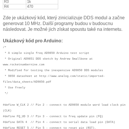
R3
1k
R4
470
Zde je ukázkový kód, který zinicializuje DDS modul a začne
generovat 10 MHz. Další programy budou v budoucnu
následovat. Je možné jich získat spoustu také na internetu.
Ukázkový kód pro Arduino:
/*
* A simple single freq AD9850 Arduino test script
* Original AD9851 DDS sketch by Andrew Smallbone at
www.rocketnumbernine.com
* Modified for testing the inexpensive AD9850 DDS modules
* 9850 datasheet at http://www.analog.com/static/imported-
files/data_sheets/AD9850.pdf
* Use freely
*/
#define W_CLK 2 // Pin 2 - connect to AD9850 module word load clock pin
(CLK)
#define FQ_UD 3 // Pin 3 - connect to freq update pin (FQ)
#define DATA 4 // Pin 4 - connect to serial data load pin (DATA)
#define RESET 5 // Pin 5 - connect to reset pin (RST).