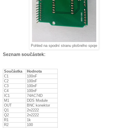
Pohled na spodní stranu plošného spoje
Seznam součástek:
Součástka
Hodnota
C1
100nF
C2
100nF
C3
100nF
C4
100nF
IC1
74AC74D
M1
DDS Module
OUT
BNC konektor
Q1
2n2222
Q2
2n2222
R1
1k
R2
100