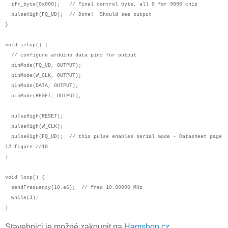
tfr_byte(0x000); // Final control byte, all 0 for 9850 chip
pulseHigh(FQ_UD); // Done! Should see output
}
void setup() {
// configure arduino data pins for output
pinMode(FQ_UD, OUTPUT);
pinMode(W_CLK, OUTPUT);
pinMode(DATA, OUTPUT);
pinMode(RESET, OUTPUT);
pulseHigh(RESET);
pulseHigh(W_CLK);
pulseHigh(FQ_UD); // this pulse enables serial mode - Datasheet page
12 figure //10
}
void loop() {
sendFrequency(10.e6); // freq 10.00000 MHz
while(1);
}
Stavebnici je možné zakoupit na
Hamshop.cz
.