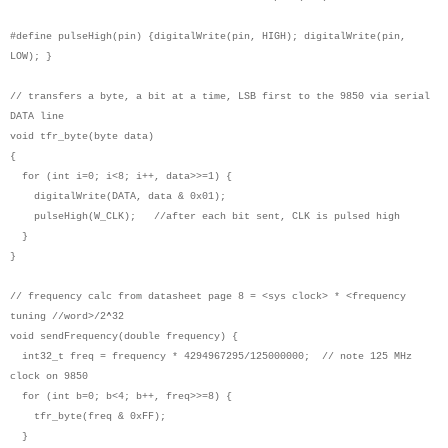
#define pulseHigh(pin) {digitalWrite(pin, HIGH); digitalWrite(pin,
LOW); }
// transfers a byte, a bit at a time, LSB first to the 9850 via serial
DATA line
void tfr_byte(byte data)
{
for (int i=0; i<8; i++, data>>=1) {
digitalWrite(DATA, data & 0x01);
pulseHigh(W_CLK); //after each bit sent, CLK is pulsed high
}
}
// frequency calc from datasheet page 8 = <sys clock> * <frequency
tuning //word>/2^32
void sendFrequency(double frequency) {
int32_t freq = frequency * 4294967295/125000000; // note 125 MHz
clock on 9850
for (int b=0; b<4; b++, freq>>=8) {
tfr_byte(freq & 0xFF);
}