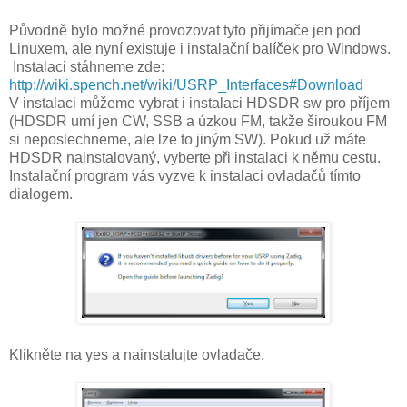
Původně bylo možné provozovat tyto přijímače jen pod
Linuxem, ale nyní existuje i instalační balíček pro Windows.
Instalaci stáhneme zde:
http://wiki.spench.net/wiki/USRP_Interfaces#Download
V instalaci můžeme vybrat i instalaci HDSDR sw pro příjem
(HDSDR umí jen CW, SSB a úzkou FM, takže široukou FM
si neposlechneme, ale lze to jiným SW). Pokud už máte
HDSDR nainstalovaný, vyberte při instalaci k němu cestu.
Instalační program vás vyzve k instalaci ovladačů tímto
dialogem.
Klikněte na yes a nainstalujte ovladače.