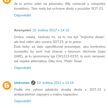
Je to primo videt na plosnaku. Bily ramecek u vstupniho
konektoru. Tam mely byt ochrane diody v pouzdre SOT-23.
Odpovědět
Anonymní
10. května 2012 v 14:10
Ondra, vdaka, nedoslo mi, ze to ma byt "trojnoha dioda",
ale ked vidim ako vyzera SOT23, je to jasne.
Este keby sa dalo specifikovat presnejsie, aku konkretnu
suciastku by som mal zhanat v beznom obchode (typu
GME), je tu spominany typ CM1213-01ST, to som nenasiel,
tak nejaka alternativa. Diky moc. Peter Tesar.
Odpovědět
Unknown
10. května 2012 v 14:16
Podle me vyhovi jakakoliv dvojita dioda v SOT-23 v
antiparalelnim zapojeni s malou kapacitou.
Odpovědět