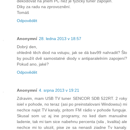
dékodovat na jiném PC než je fyzicky tuner zapojen.
Díky za radu na zprovoznění.
Tomáš
Odpovědět
Anonymní
28. ledna 2013 v 18:57
Dobrý den,
ohledně těch diod na vstupu, jak se dá bav99 nahradit? Šlo
by použít dvě samostatné diody v antiparalelním zapojení?
Pokud ano, jaké?
Odpovědět
Anonymní
4. srpna 2013 v 19:21
Zdravim, mam USB TV tuner SENCOR SDB 522RT. 2 roky
isiel v pohode, no teraz (asi po preinstalovani Windowsu) mi
nechce najst TV kanaly, pritom FM rádio v pohode funguje.
Skusal som uz aj ine programy, no ked dam manualne
ladenie, tak mi tam sice nabehnu percenta (sila , kvalita) ale
nechce mi to ulozit, pise ze sa nenasli ziadne Tv kanaly.