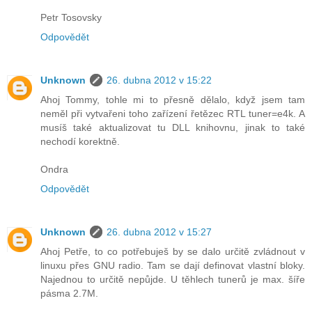
Petr Tosovsky
Odpovědět
Unknown
26. dubna 2012 v 15:22
Ahoj Tommy, tohle mi to přesně dělalo, když jsem tam
neměl při vytvařeni toho zařízení řetězec RTL tuner=e4k. A
musíš také aktualizovat tu DLL knihovnu, jinak to také
nechodí korektně.
Ondra
Odpovědět
Unknown
26. dubna 2012 v 15:27
Ahoj Petře, to co potřebuješ by se dalo určitě zvládnout v
linuxu přes GNU radio. Tam se dají definovat vlastní bloky.
Najednou to určitě nepůjde. U těhlech tunerů je max. šíře
pásma 2.7M.