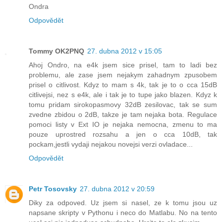
Ondra
Odpovědět
Tommy OK2PNQ
27. dubna 2012 v 15:05
Ahoj Ondro, na e4k jsem sice prisel, tam to ladi bez
problemu, ale zase jsem nejakym zahadnym zpusobem
prisel o citlivost. Kdyz to mam s 4k, tak je to o cca 15dB
citlivejsi, nez s e4k, ale i tak je to tupe jako blazen. Kdyz k
tomu pridam sirokopasmovy 32dB zesilovac, tak se sum
zvedne zbidou o 2dB, takze je tam nejaka bota. Regulace
pomoci listy v Ext IO je nejaka nemocna, zmenu to ma
pouze uprostred rozsahu a jen o cca 10dB, tak
pockam,jestli vydaji nejakou novejsi verzi ovladace...
Odpovědět
Petr Tosovsky
27. dubna 2012 v 20:59
Diky za odpoved. Uz jsem si nasel, ze k tomu jsou uz
napsane skripty v Pythonu i neco do Matlabu. No na tento