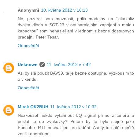
Anonymní
10. května 2012 v 16:13
No, pozeral som moznosti, prilis modelov na "jakakoliv
dvojita dioda v SOT-23 v antiparalelnim zapojeni s malou
kapacitou" som nenasiel ani v jednom z bezne dostupnych
predajni. Peter Tesar.
Odpovědět
Unknown
11. května 2012 v 7:42
Asi by sla pouzit BAV99, ta je bezne dostupna. Vyzkousim to
o vikendu.
Odpovědět
Mirek OK2BUH
11. května 2012 v 10:32
Nezkoušel někdo vytáhnout I/Q signál přímo z tuneru a
poslat to do zvukovky? Potom by to bylo stejné jako
Funcube. RTL nechat jen pro ladění. Asi ty to chtělo ještě
zesílit operákem.