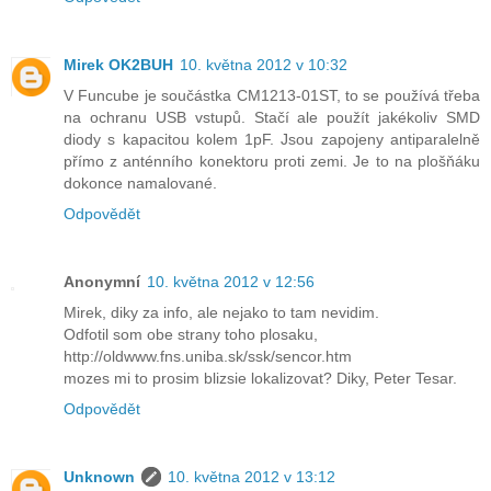
Mirek OK2BUH
10. května 2012 v 10:32
V Funcube je součástka CM1213-01ST, to se používá třeba
na ochranu USB vstupů. Stačí ale použít jakékoliv SMD
diody s kapacitou kolem 1pF. Jsou zapojeny antiparalelně
přímo z anténního konektoru proti zemi. Je to na plošňáku
dokonce namalované.
Odpovědět
Anonymní
10. května 2012 v 12:56
Mirek, diky za info, ale nejako to tam nevidim.
Odfotil som obe strany toho plosaku,
http://oldwww.fns.uniba.sk/ssk/sencor.htm
mozes mi to prosim blizsie lokalizovat? Diky, Peter Tesar.
Odpovědět
Unknown
10. května 2012 v 13:12