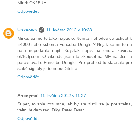
Mirek OK2BUH
Odpovědět
Unknown
11. května 2012 v 10:38
Mirku, už mě to také napadlo. Nemáš nahodou datasheet k
E4000 nebo schéma Funcube Dongle ? Nějak se mi to na
netu nepodařilo najít. Kdyžtak napiš na ondra zavináč
ok1cdj.com. O víkendu jsem to zkoušel na MF na 3cm a
porovnával s Funcube Dongle. Pro přehled to stačí ale pro
slabé signály je to nepoužitelné.
Odpovědět
Anonymní
11. května 2012 v 11:27
Super, to znie rozumne, ak by ste zistili ze je pouzitelna,
velmi budem rad. Diky. Peter Tesar.
Odpovědět