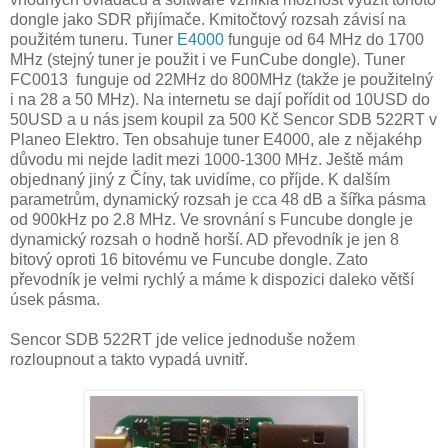
dongle jako SDR přijímače. Kmitočtový rozsah závisí na
použitém tuneru. Tuner
E4000
funguje od 64 MHz do 1700
MHz (stejný tuner je použit i ve FunCube dongle). Tuner
FC0013 funguje od 22MHz do 800MHz (takže je použitelný
i na 28 a 50 MHz). Na internetu se dají pořídit od 10USD do
50USD a u nás jsem koupil za 500 Kč Sencor SDB 522RT v
Planeo Elektro. Ten obsahuje tuner E4000, ale z nějakéhp
důvodu mi nejde ladit mezi 1000-1300 MHz. Ještě mám
objednaný jiný z Číny, tak uvidíme, co příjde. K dalším
parametrům, dynamický rozsah je cca 48 dB a šířka pásma
od 900kHz po 2.8 MHz. Ve srovnání s Funcube dongle je
dynamický rozsah o hodně horší. AD převodník je jen 8
bitový oproti 16 bitovému ve Funcube dongle. Zato
převodník je velmi rychlý a máme k dispozici daleko větší
úsek pásma.
Sencor SDB 522RT jde velice jednoduše nožem
rozloupnout a takto vypadá uvnitř.