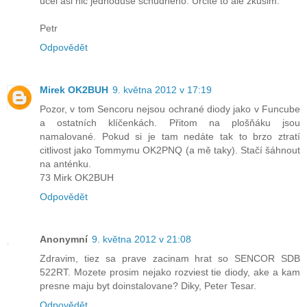
ucel asi nic jednoduse schudneho. Urcite to ale zkusim.
Petr
Odpovědět
Mirek OK2BUH
9. května 2012 v 17:19
Pozor, v tom Sencoru nejsou ochrané diody jako v Funcube
a ostatních klíčenkách. Přitom na plošňáku jsou
namalované. Pokud si je tam nedáte tak to brzo ztratí
citlivost jako Tommymu OK2PNQ (a mě taky). Stačí šáhnout
na anténku.
73 Mirk OK2BUH
Odpovědět
Anonymní
9. května 2012 v 21:08
Zdravim, tiez sa prave zacinam hrat so SENCOR SDB
522RT. Mozete prosim nejako rozviest tie diody, ake a kam
presne maju byt doinstalovane? Diky, Peter Tesar.
Odpovědět