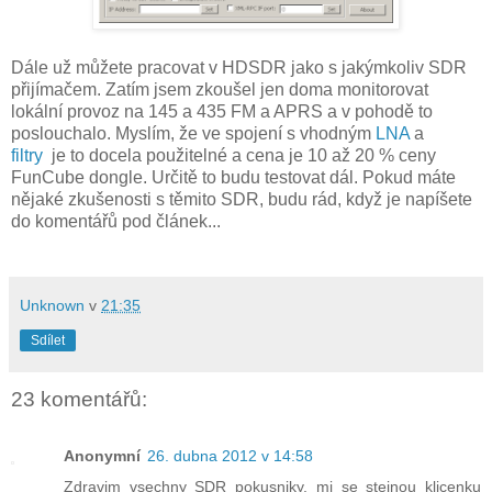
Dále už můžete pracovat v HDSDR jako s jakýmkoliv SDR
přijímačem. Zatím jsem zkoušel jen doma monitorovat
lokální provoz na 145 a 435 FM a APRS a v pohodě to
poslouchalo. Myslím, že ve spojení s vhodným
LNA
a
filtry
je to docela použitelné a cena je 10 až 20 % ceny
FunCube dongle. Určitě to budu testovat dál. Pokud máte
nějaké zkušenosti s těmito SDR, budu rád, když je napíšete
do komentářů pod článek...
Unknown
v
21:35
Sdílet
23 komentářů:
Anonymní
26. dubna 2012 v 14:58
Zdravim vsechny SDR pokusniky, mi se stejnou klicenku