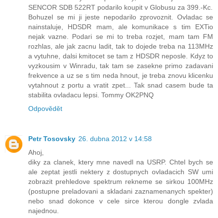
SENCOR SDB 522RT podarilo koupit v Globusu za 399.-Kc.
Bohuzel se mi ji jeste nepodarilo zprovoznit. Ovladac se
nainstaluje, HDSDR mam, ale komunikace s tim EXTio
nejak vazne. Podari se mi to treba rozjet, mam tam FM
rozhlas, ale jak zacnu ladit, tak to dojede treba na 113MHz
a vytuhne, dalsi kmitocet se tam z HDSDR neposle. Kdyz to
vyzkousim v Winradu, tak tam se zasekne primo zadavani
frekvence a uz se s tim neda hnout, je treba znovu klicenku
vytahnout z portu a vratit zpet... Tak snad casem bude ta
stabilita ovladacu lepsi. Tommy OK2PNQ
Odpovědět
Petr Tosovsky
26. dubna 2012 v 14:58
Ahoj,
diky za clanek, ktery mne navedl na USRP. Chtel bych se
ale zeptat jestli nektery z dostupnych ovladacich SW umi
zobrazit prehledove spektrum rekneme se sirkou 100MHz
(postupne preladovani a skladani zaznamenanych spekter)
nebo snad dokonce v cele sirce kterou dongle zvlada
najednou.