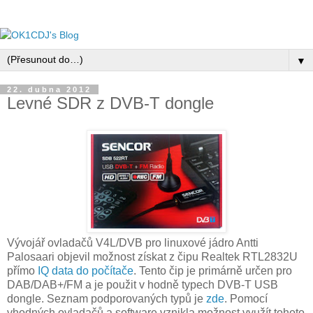
▼
22. dubna 2012
Levné SDR z DVB-T dongle
Vývojář ovladačů V4L/DVB pro linuxové jádro Antti
Palosaari objevil možnost získat z čipu Realtek RTL2832U
přímo
IQ data do počítače
. Tento čip je primárně určen pro
DAB/DAB+/FM a je použit v hodně typech DVB-T USB
dongle. Seznam podporovaných typů je
zde
. Pomocí
vhodných ovladačů a software vznikla možnost využít tohoto