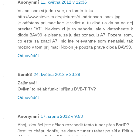
Anonymní
11. května 2012 v 12:36
Vsimol som si jednu vec, na tomto linku
http://www.steve-m.de/pictures/rtl-sdr/noxon_back.jpg
je odfoteny prijimac kde je vidiet aj tu diodu a da sa na nej
precitat "A7". Neviem ci je to nahoda, ale v datasheete k
diode BAV99 je pisane, ze ju tiez oznacuju A7. Pozeral som,
co este sa znaci A7, nic ine relevantne som nenasiel, tak
mozno v tom prijimaci Noxon je pouzita prave dioda BAV99.
Odpovědět
Benik3
24. května 2012 v 23:29
Zajímavé!
Ovlivní to nějak funkci příjmu DVB-T TV?
Odpovědět
Anonymní
17. srpna 2012 v 9:53
Ahoj, zkoušel jste někdo rozchodit tento tuner přes BorIP?
Jestli to chápu dobře, lze data z tuneru tahat po síti a řídit a