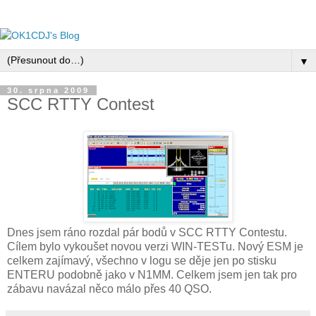
▼
30. srpna 2009
SCC RTTY Contest
Dnes jsem ráno rozdal pár bodů v SCC RTTY Contestu.
Cílem bylo vykoušet novou verzi WIN-TESTu. Nový ESM je
celkem zajímavý, všechno v logu se děje jen po stisku
ENTERU podobně jako v N1MM. Celkem jsem jen tak pro
zábavu navázal něco málo přes 40 QSO.