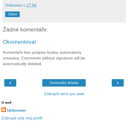
Unknown
v
17:56
Sdílet
Žádné komentáře:
Okomentovat
Komentáře bez podpisu budou automaticky
smazány. Comments without signature will be
automatically deleted.
‹
›
Domovská stránka
Zobrazit verzi pro web
O mně
Unknown
Zobrazit celý můj profil