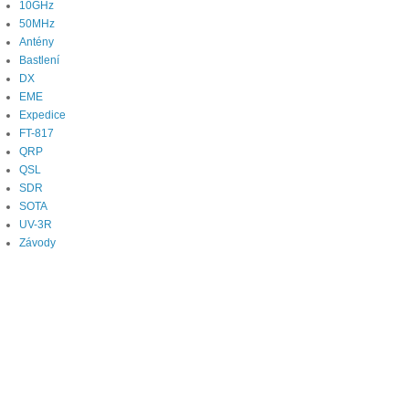
10GHz
50MHz
Antény
Bastlení
DX
EME
Expedice
FT-817
QRP
QSL
SDR
SOTA
UV-3R
Závody