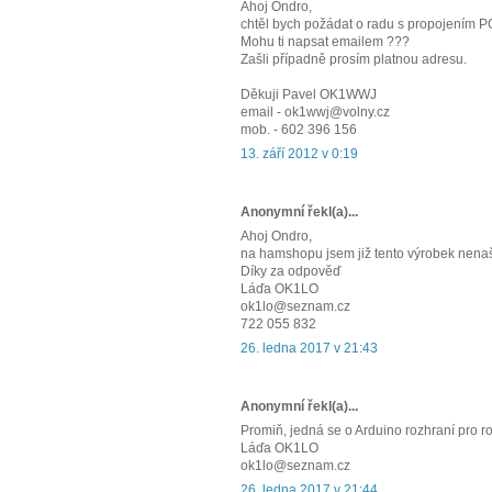
Ahoj Ondro,
chtěl bych požádat o radu s propojením PC
Mohu ti napsat emailem ???
Zašli případně prosím platnou adresu.
Děkuji Pavel OK1WWJ
email - ok1wwj@volny.cz
mob. - 602 396 156
13. září 2012 v 0:19
Anonymní řekl(a)...
Ahoj Ondro,
na hamshopu jsem již tento výrobek nenaše
Díky za odpověď
Láďa OK1LO
ok1lo@seznam.cz
722 055 832
26. ledna 2017 v 21:43
Anonymní řekl(a)...
Promiň, jedná se o Arduino rozhraní pro ro
Láďa OK1LO
ok1lo@seznam.cz
26. ledna 2017 v 21:44