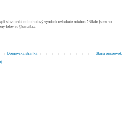
it stavebnici nebo hotový výrobek ovladače rotátoru?Nikde jsem ho
eny-televize@email.cz
Domovská stránka
Starší příspěvek
m)