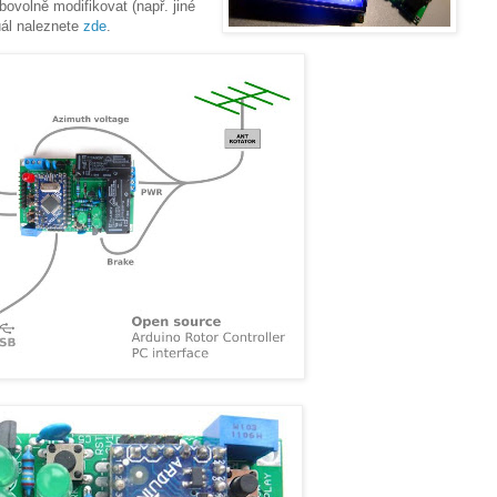
bovolně modifikovat (např. jiné
uál naleznete
zde
.