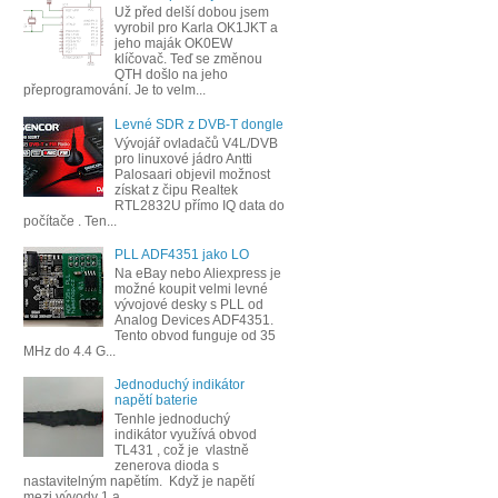
Už před delší dobou jsem
vyrobil pro Karla OK1JKT a
jeho maják OK0EW
klíčovač. Teď se změnou
QTH došlo na jeho
přeprogramování. Je to velm...
Levné SDR z DVB-T dongle
Vývojář ovladačů V4L/DVB
pro linuxové jádro Antti
Palosaari objevil možnost
získat z čipu Realtek
RTL2832U přímo IQ data do
počítače . Ten...
PLL ADF4351 jako LO
Na eBay nebo Aliexpress je
možné koupit velmi levné
vývojové desky s PLL od
Analog Devices ADF4351.
Tento obvod funguje od 35
MHz do 4.4 G...
Jednoduchý indikátor
napětí baterie
Tenhle jednoduchý
indikátor využívá obvod
TL431 , což je vlastně
zenerova dioda s
nastavitelným napětím. Když je napětí
mezi vývody 1 a ...