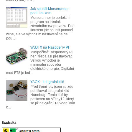
Jak spustit Morserunner
pod Linuxem
Morserunner je perfektní
program na trénink
závodního cw provozu. Pod
linuxem jde spustit pomocí
wine, ale ve výchozím nastavení nejde
pou...
WSJTX na Raspberry PI
Minipočítač Raspeberry PI
není třeba asi přestavovat.
Velkou výhodou je
minimální spotřeba
elektrické energie. Digitální
mód FT8 je teď...
YACK - telegrafní klíč
Před třemi lety jsem se zde
publikoval telegrafní klíč
Nanobug . Tento klíč byl
postaven na ATtiny12, který
se již nevyrábí. Původní kód
b...
Statistika