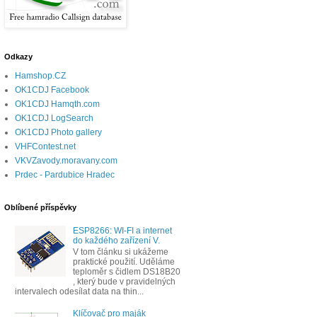
Odkazy
Hamshop.CZ
OK1CDJ Facebook
OK1CDJ Hamqth.com
OK1CDJ LogSearch
OK1CDJ Photo gallery
VHFContest.net
VKVZavody.moravany.com
Prdec - Pardubice Hradec
Oblíbené příspěvky
ESP8266: WI-FI a internet
do každého zařízení V.
V tom článku si ukážeme
praktické použití. Uděláme
teploměr s čidlem DS18B20
, který bude v pravidelných
intervalech odesílat data na thin...
Klíčovač pro maják