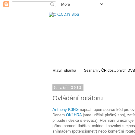
Hlavní stránka
Seznam v ČR dostupných DVB
6. září 2012
Ovládání rotátoru
Anthony K3NG
napsal open source kód pro ovlá
Danem
OK1HRA
jsme udělali plošný spoj, zat
přibude i deska s elevací). Rozhraní umožňuje
přímo pomocí tlačítek ovládat libovolný stej
snímačem (potenciometr) nebo komerční rotát