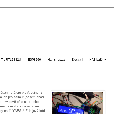
-T s RTL2832U
ESP8266
Hamshop.cz
Electra I
HAB balóny
dání rotátoru pro Arduino. S
ím jen pro azimut (časem snad
 softwarově přes usb, nebo
nosměrný motor s napěťovým
ory např. YAESU. Zdrojový kód