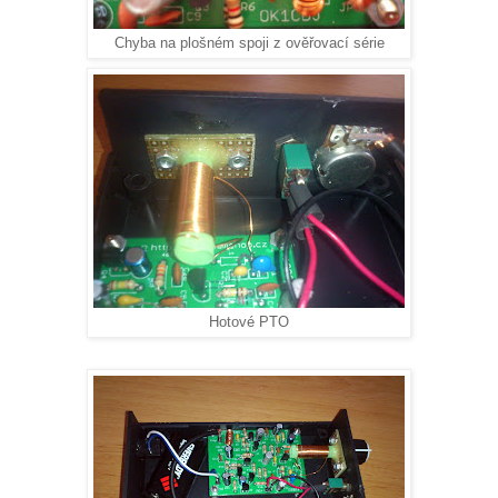
Chyba na plošném spoji z ověřovací série
Hotové PTO