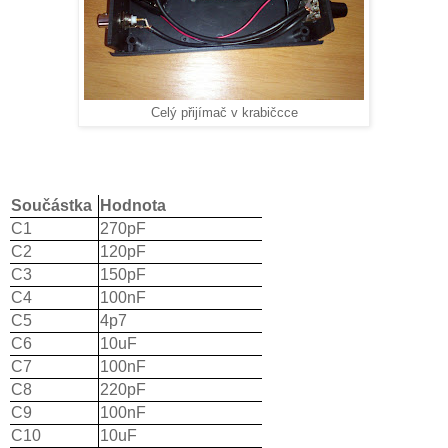
Celý přijímač v krabičcce
Součástka
Hodnota
C1
270pF
C2
120pF
C3
150pF
C4
100nF
C5
4p7
C6
10uF
C7
100nF
C8
220pF
C9
100nF
C10
10uF