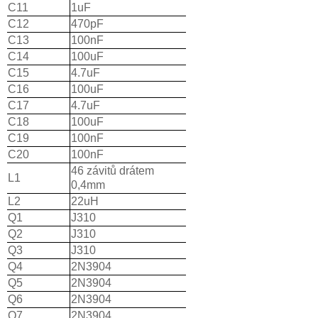
C11
1uF
C12
470pF
C13
100nF
C14
100uF
C15
4.7uF
C16
100uF
C17
4.7uF
C18
100uF
C19
100nF
C20
100nF
46 závitů drátem
L1
0,4mm
L2
22uH
Q1
J310
Q2
J310
Q3
J310
Q4
2N3904
Q5
2N3904
Q6
2N3904
Q7
2N3904