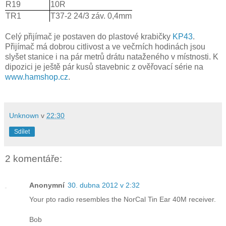
R19
10R
TR1
T37-2 24/3 záv. 0,4mm
Celý přijímač je postaven do plastové krabičky
KP43
.
Přijímač má dobrou citlivost a ve večrních hodinách jsou
slyšet stanice i na pár metrů drátu nataženého v místnosti. K
dipozici je ještě pár kusů stavebnic z ověřovací série na
www.hamshop.cz
.
Unknown
v
22:30
Sdílet
2 komentáře:
Anonymní
30. dubna 2012 v 2:32
Your pto radio resembles the NorCal Tin Ear 40M receiver.
Bob