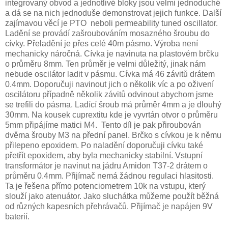
integrovaný obvod a jednotlivé bloky jsou velmi jednoduché
a dá se na nich jednoduše demonstrovat jejich funkce. Další
zajímavou věcí je PTO neboli permeability tuned oscillator.
Ladění se provádí zašroubováním mosazného šroubu do
cívky. Přeladění je přes celé 40m pásmo. Výroba není
mechanicky náročná. Cívka je navinuta na plastovém brčku
o průměru 8mm. Ten průměr je velmi důležitý, jinak nám
nebude oscilátor ladit v pásmu. Cívka má 46 závitů drátem
0.4mm. Doporučuji navinout jich o několik víc a po oživení
oscilátoru případně několik závitů odvinout abychom jsme
se trefili do pásma. Ladící šroub má průměr 4mm a je dlouhý
30mm. Na kousek cuprextitu kde je vyvrtán otvor o průměru
5mm připájíme matici M4. Tento díl je pak přiroubován
dvěma šrouby M3 na přední panel. Brčko s cívkou je k němu
přilepeno epoxidem. Po naladění doporučuji cívku také
přetřít epoxidem, aby byla mechanicky stabilní. Vstupní
transformátor je navinut na jádru Amidon T37-2 drátem o
průměru 0.4mm. Přijímač nemá žádnou regulaci hlasitosti.
Ta je řešena přímo potenciometrem 10k na vstupu, který
slouží jako atenuátor. Jako sluchátka můžeme použít běžná
od různých kapesních přehrávačů. Přijímač je napájen 9V
baterií.