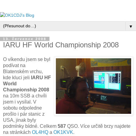
▼
13. července 2008
IARU HF World Championship 2008
O víkendu jsem se byl
podívat na
Blatenském vrchu,
kde kluci jeli
IARU HF
World
Championship 2008
na 10m SSB a chvíli
jsem i vysílal. V
sobotu odpoledne
prošlo i pár stanic z
USA, jinak byly
podmínky bídné. Celkem
587
QSO. Více určitě brzy najdete
na stránkách
OL4HQ
a
OK1KVK
.