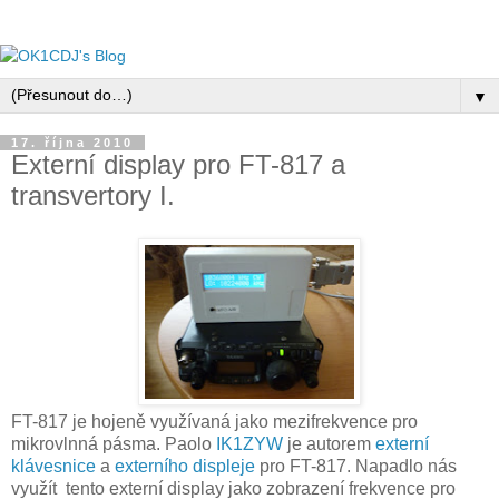
▼
17. října 2010
Externí display pro FT-817 a
transvertory I.
FT-817 je hojeně využívaná jako mezifrekvence pro
mikrovlnná pásma. Paolo
IK1ZYW
je autorem
externí
klávesnice
a
externího displeje
pro FT-817. Napadlo nás
využít tento externí display jako zobrazení frekvence pro