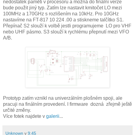
nedostatek paměti v procesoru a možná do finální verze
bude použit jiný typ. Zatím lze nastavit kmitočet LO mezi
100MHz a 170GHz s rozlišením na 10kHz. Pro 10GHz
nastavíme na FT-817 10 224 .00 a stiskneme talčítko S1.
Přepínač S2 slouží k volbě jestli programujeme LO pro VHF
nebo UHF pásmo. S3 slouží k rychlému přepnutí mezi VFO
A/B.
Prototyp zatím vznikl na univerzálním plošném spoji, ale
pracuji na finálním provedení. I firmware dozná zřejmě ještě
určité změny.
Více fotek najdete v
galerii
...
Unknown
v
9:45