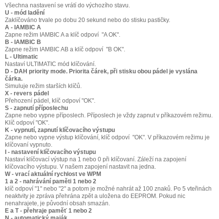
Všechna nastavení se vrátí do výchozího stavu.
U - mód ladění
Zaklíčováno trvale po dobu 20 sekund nebo do stisku pastičky.
A - IAMBIC A
Zapne režim IAMBIC A a klíč odpoví "A OK".
B - IAMBIC B
Zapne režim IAMBIC AB a klíč odpoví "B OK".
L - Ultimatic
Nastaví ULTIMATIC mód klíčování.
D - DAH priority mode. Priorita čárek, při stisku obou pádel je vyslána
čárka.
Simuluje režim starších klíčů.
X - revers pádel
Přehození pádel, klíč odpoví "OK".
S - zapnutí příposlechu
Zapne nebo vypne příposlech. Příposlech je vždy zapnut v příkazovém režimu.
Klíč odpoví "OK".
K - vypnutí, zapnutí klíčovacího výstupu
Zapne nebo vypne výstup klíčování, klíč odpoví "OK". V příkazovém režimu je
klíčovaní vypnuto.
I - nastavení klíčovacího výstupu
Nastaví klíčovací výstup na 1 nebo 0 při klíčovaní. Záleží na zapojení
klíčovacího výstupu. V našem zapojení nastavit na jedna.
W - vrací aktuální rychlost ve WPM
1 a 2 - nahrávání paměti 1 nebo 2
klíč odpoví "1" nebo "2" a potom je možné nahrát až 100 znaků. Po 5 vteřinách
neaktvity je zpráva přehrána zpět a uložena do EEPROM. Pokud nic
nenahrajete, je původní obsah smazán.
E a T - přehraje paměť 1 nebo 2
N - automatický maják