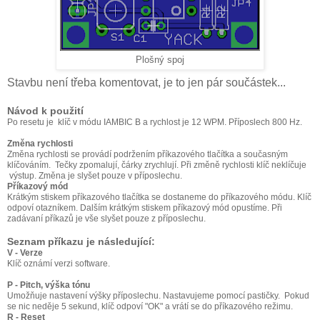
Plošný spoj
Stavbu není třeba komentovat, je to jen pár součástek...
Návod k použití
Po resetu je klíč v módu IAMBIC B a rychlost je 12 WPM. Příposlech 800 Hz.
Změna rychlosti
Změna rychlosti se provádí podržením příkazového tlačítka a současným
klíčováním. Tečky zpomalují, čárky zrychlují. Při změně rychlosti klíč neklíčuje
výstup. Změna je slyšet pouze v příposlechu.
Příkazový mód
Krátkým stiskem příkazového tlačítka se dostaneme do příkazového módu. Klíč
odpoví otazníkem. Dalším krátkým stiskem příkazový mód opustíme. Při
zadávaní příkazů je vše slyšet pouze z příposlechu.
Seznam příkazu je následující:
V - Verze
Klíč oznámí verzi software.
P - Pitch, výška tónu
Umožňuje nastavení výšky příposlechu. Nastavujeme pomocí pastičky. Pokud
se nic neděje 5 sekund, klíč odpoví "OK" a vrátí se do příkazového režimu.
R - Reset