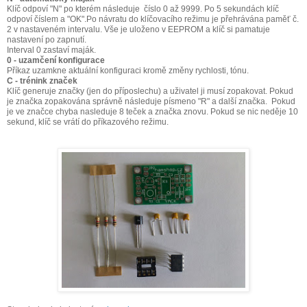
Klíč odpoví "N" po kterém následuje číslo 0 až 9999. Po 5 sekundách klíč
odpoví číslem a "OK".Po návratu do klíčovacího režimu je přehrávána paměť č.
2 v nastaveném intervalu. Vše je uloženo v EEPROM a klíč si pamatuje
nastavení po zapnutí.
Interval 0 zastaví maják.
0 - uzamčení konfigurace
Příkaz uzamkne aktuální konfiguraci kromě změny rychlosti, tónu.
C - trénink značek
Klíč generuje značky (jen do příposlechu) a uživatel ji musí zopakovat. Pokud
je značka zopakována správně následuje písmeno "R" a další značka. Pokud
je ve značce chyba nasleduje 8 teček a značka znovu. Pokud se nic neděje 10
sekund, klíč se vrátí do příkazového režimu.