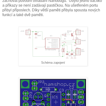
zachovat původní ovládání Nanobugu. Ubylo jedno tlačítko
a příkazy se není zadávají pastičkou. Na ušetřeném portu
přibyl příposlech. Díky větší paměti přibyla spousta nových
funkcí a také dvě paměti.
Schéma zapojení