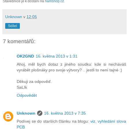
Stavebnice je k dostaní na
hamshop.cz
.
Unknown
v
12:05
Sdílet
7 komentářů:
OK2GND
16. května 2013 v 1:31
Ahoj, měl bych dotaz z jiného soudku: kde si necháváš
vyrábět plošnáky pro svoje výtvory? .. jestli to není tajné :)
Děkuji za odpověď.
SaLIk
Odpovědět
Unknown
16. května 2013 v 7:35
Podívej se do starších článku na blogu:
viz. vyhledání slova
PCB