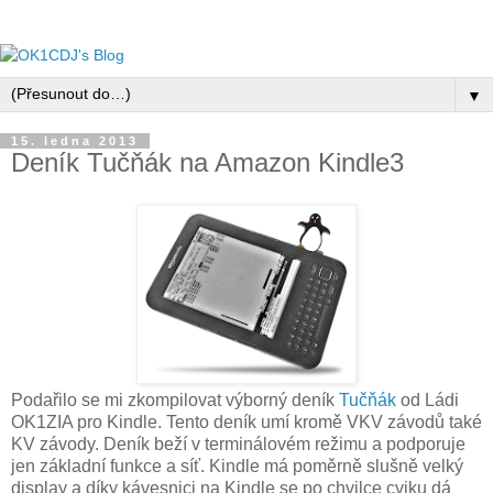
▼
15. ledna 2013
Deník Tučňák na Amazon Kindle3
Podařilo se mi zkompilovat výborný deník
Tučňák
od Ládi
OK1ZIA pro Kindle. Tento deník umí kromě VKV závodů také
KV závody. Deník beží v terminálovém režimu a podporuje
jen základní funkce a síť. Kindle má poměrně slušně velký
display a díky kávesnici na Kindle se po chvilce cviku dá