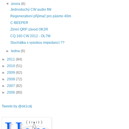
▼
února
(6)
Jednoduchý CW audio filtr
Regenerativní přijímač pro pásmo 40m
C-BEEPER
Zimní QRP závod OK2R
CQ 160 CW 2012 - OL7M
Sluchátka s vysokou impedancí ??
►
ledna
(6)
►
2011
(84)
►
2010
(51)
►
2009
(62)
►
2008
(72)
►
2007
(82)
►
2006
(80)
Tweets by @ok1cdj