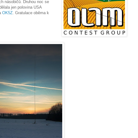
ých násobičů. Druhou noc se
udělala jen polovina USA
a
OK5Z
. Gratulace oběma k