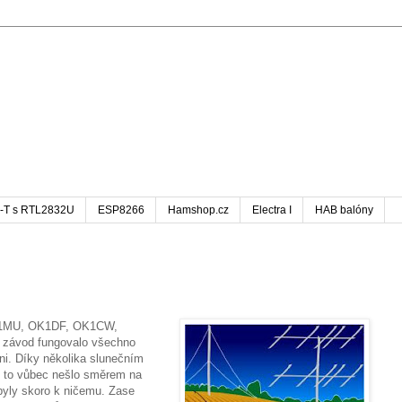
-T s RTL2832U
ESP8266
Hamshop.cz
Electra I
HAB balóny
 OK1MU, OK1DF, OK1CW,
ávod fungovalo všechno
ni. Díky několika slunečním
c to vůbec nešlo směrem na
byly skoro k ničemu. Zase