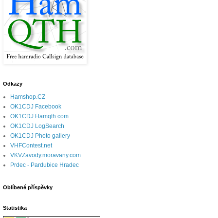
Odkazy
Hamshop.CZ
OK1CDJ Facebook
OK1CDJ Hamqth.com
OK1CDJ LogSearch
OK1CDJ Photo gallery
VHFContest.net
VKVZavody.moravany.com
Prdec - Pardubice Hradec
Oblíbené příspěvky
Statistika