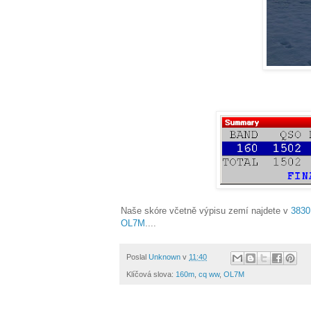
Naše skóre včetně výpisu zemí najdete v
3830
OL7M
....
Poslal
Unknown
v
11:40
Klíčová slova:
160m
,
cq ww
,
OL7M