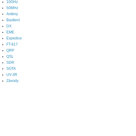
10GHz
50MHz
Antény
Bastlení
DX
EME
Expedice
FT-817
QRP
QSL
SDR
SOTA
UV-3R
Závody