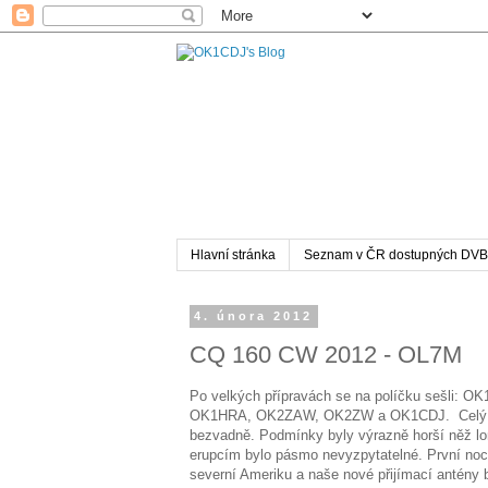
Hlavní stránka
Seznam v ČR dostupných DVB
4. února 2012
CQ 160 CW 2012 - OL7M
Po velkých přípravách se na políčku sešli:
OK1HRA, OK2ZAW, OK2ZW a OK1CDJ. Celý z
bezvadně. Podmínky byly výrazně horší něž lo
erupcím bylo pásmo nevyzpytatelné. První no
severní Ameriku a naše nové přijímací antény 