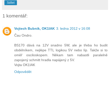
Sdílet
1 komentář:
Vojtech Bubnik, OK1IAK
3. ledna 2012 v 16:08
Čau Ondro.
BS170 dává na 12V snadno 5W, ale je třeba ho budit
obdélníkem, nejlépe TTL logikou 5V nebo líp. Takže si to
oměř osciloskopem. Někam tam nabastli paralelně
zapojený schmitt hradla napájený z 5V.
Vojta OK1IAK
Odpovědět