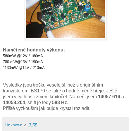
Naměřené hodnoty výkonu:
580mW @12V / 180mA
780 mW@13V / 190mA
1130mW @14V / 210mA
Výsledky jsou trošku veselejší, než s originálním
tranzistorem. BS170 se také o hodně méně hřeje. Ještě
jsem v rychlosti změřil kmitočet. Naměřil jsem
14057.616
a
14058.204
, shift je tedy
588 Hz
.
Příště vyzkouším jak půjde krystal rozladit.
Unknown
v
17:55