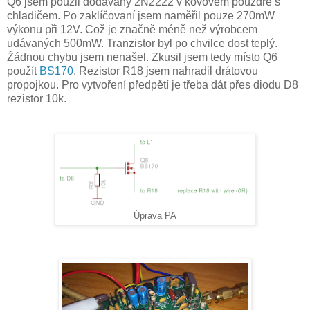
Q6 jsem použil dodávaný 2N2222 v kovovém pouzdře s
chladičem. Po zaklíčovaní jsem naměřil pouze 270mW
výkonu při 12V. Což je značně méně než výrobcem
udávaných 500mW. Tranzistor byl po chvilce dost teplý.
Žádnou chybu jsem nenašel. Zkusil jsem tedy místo Q6
použít
BS170
. Rezistor R18 jsem nahradil drátovou
propojkou. Pro vytvoření předpětí je třeba dát přes diodu D8
rezistor 10k.
Úprava PA