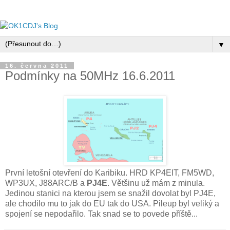
▼
16. června 2011
Podmínky na 50MHz 16.6.2011
První letošní otevření do Karibiku. HRD KP4EIT, FM5WD,
WP3UX, J88ARC/B a
PJ4E
. Většinu už mám z minula.
Jedinou stanici na kterou jsem se snažil dovolat byl PJ4E,
ale chodilo mu to jak do EU tak do USA. Pileup byl veliký a
spojení se nepodařilo. Tak snad se to povede příště...