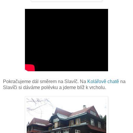
Pokračujeme dál směrem na Slavíč. Na
Kolářově chatě
na
Slavíči si dáváme polévku a jdeme blíž k vrcholu.