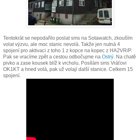
Tentokrát se nepodařilo poslat sms na Sotawatch, zkouším
volat výzvu, ale moc stanic nevolá. Takže jen nutná 4
spojení pro aktivaci z toho 1 z kopce na kopec z HA2VR/P.
Pak se vracíme zpět a cestou odbočujme na
Ostrý
. Na chatě
pivko a zase kousek blíž k vrcholu. Posílám sms Vráťovi
OK1KT a hned volá, pak už volají další stanice. Celkem 15
spojení.