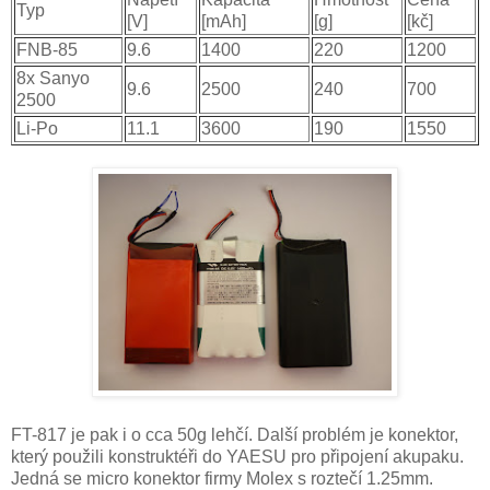
Typ
[V]
[mAh]
[g]
[kč]
FNB-85
9.6
1400
220
1200
8x Sanyo
9.6
2500
240
700
2500
Li-Po
11.1
3600
190
1550
FT-817 je pak i o cca 50g lehčí. Další problém je konektor,
který použili konstruktéři do YAESU pro připojení akupaku.
Jedná se micro konektor firmy Molex s roztečí 1.25mm.