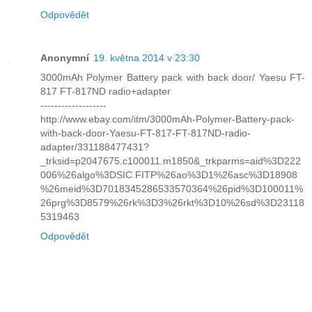
Odpovědět
Anonymní
19. května 2014 v 23:30
3000mAh Polymer Battery pack with back door/ Yaesu FT-
817 FT-817ND radio+adapter
-------------------
http://www.ebay.com/itm/3000mAh-Polymer-Battery-pack-
with-back-door-Yaesu-FT-817-FT-817ND-radio-
adapter/331188477431?
_trksid=p2047675.c100011.m1850&_trkparms=aid%3D222
006%26algo%3DSIC.FITP%26ao%3D1%26asc%3D18908
%26meid%3D7018345286533570364%26pid%3D100011%
26prg%3D8579%26rk%3D3%26rkt%3D10%26sd%3D23118
5319463
Odpovědět