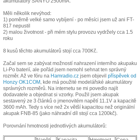
akumulátory SANYO 2500mA.
Měli několik nevýhod:
1) poměrně velké samo vybíjení - po měsíci jsem už ani FT-
817 nepustil
2) malou životnost - při mém stylu provozu vydržely cca 1.5
roku
8 kusů těchto akumulátorů stojí cca 700Kč.
Začal sem se zabývat možností nahrazení interního akupaku
Li-Po baterií, ale pořád jsem nemohl sehnat ten správný
rozměr. Až ve fóru na
Hamradio.cz
jsem objevil
příspěvek od
Honzy OK1COM
, kde má použité modelářské akumulátory
správných rozměrů. Na internetu se mi povedlo najít
dodavatele a objednat si vzorky. Použil jsem akupak
sestavený ze 3 článků o jmenovitém napětí 11.1V a kapacitě
3600 mAh. Tedy s více než 2x větší kapacitou než originální
akupak FNB-85 (jako náhradní díl stojí cca 1200kč).
Porovnání hmotnosti jednotlivých akumulátorů:
Napětí
Kapacita
Hmotnost
Cena