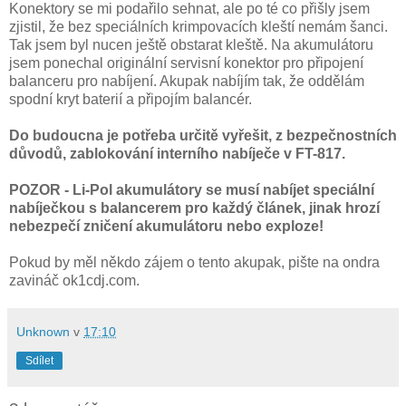
Konektory se mi podařilo sehnat, ale po té co přišly jsem
zjistil, že bez speciálních krimpovacích kleští nemám šanci.
Tak jsem byl nucen ještě obstarat kleště. Na akumulátoru
jsem ponechal originální servisní konektor pro připojení
balanceru pro nabíjení. Akupak nabíjím tak, že oddělám
spodní kryt baterií a připojím balancér.
Do budoucna je potřeba určitě vyřešit, z bezpečnostních
důvodů, zablokování interního nabíječe v FT-817.
POZOR - Li-Pol akumulátory se musí nabíjet speciální
nabíječkou s balancerem pro každý článek, jinak hrozí
nebezpečí zničení akumulátoru nebo exploze!
Pokud by měl někdo zájem o tento akupak, pište na ondra
zavináč ok1cdj.com.
Unknown
v
17:10
Sdílet