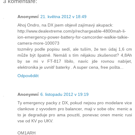
3 komentáře:
Anonymní
21. května 2012 v 18:49
Ahoj Ondro, na DX jsem objevil zajímavý akupack:
http://www.dealextreme.com/p/rechargeable-4800mah-li-
ion-emergency-power-battery-for-camcorder-walkie-talkie-
camera-more-100073
tozměry podle popisu sedí, ale tuším, že ten údaj 1,6 cm
může být špatně. Nemáš s tím nějakou zkušenost? 4,8Ah
by se mi v FT-817 líbilo, navíc jde rovnou nabíjet,
elektronika je uvnitř baterky . A super cena, free pošta...
Odpovědět
Anonymní
6. listopadu 2012 v 19:19
Ty emergency packy z DX, pokud nejsou pro modelare vice
clankove z vyvodem pro balancer, maji v sobe obv. menic a
to je degraduje pro ama pouziti, ponevac onen menic rusi
vse od KV po UKV.
OM1ARH