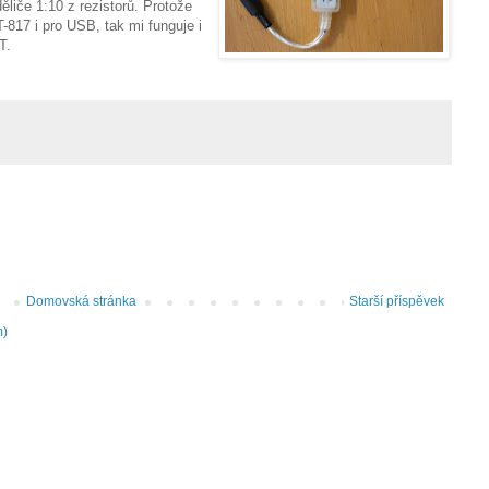
liče 1:10 z rezistorů. Protože
-817 i pro USB, tak mi funguje i
T.
Domovská stránka
Starší příspěvek
m)