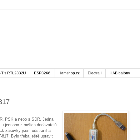
-T s RTL2832U
ESP8266
Hamshop.cz
Electra I
HAB balóny
-817
PR, PSK a nebo s SDR. Jedna
 u jednoho z našich dodavatelů
ck zásuvky jsem odstranil a
-817. Bylo třeba ještě upravit