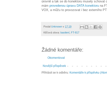
úrovně a tak se do konektoru musely schovat dě
mám
provedenou úpravu DATA konektoru
na FT
VOX, a můžu to provozovat i bez externího PT
Poslal
Unknown
v
17:19
Klíčová slova:
bastlení
,
FT-817
Žádné komentáře:
Okomentovat
Novější příspěvek
Přihlásit se k odběru:
Komentáře k příspěvku (Ato