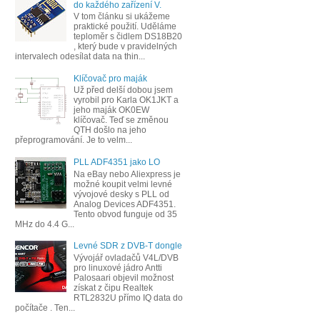
do každého zařízení V.
V tom článku si ukážeme
praktické použití. Uděláme
teploměr s čidlem DS18B20
, který bude v pravidelných
intervalech odesílat data na thin...
Klíčovač pro maják
Už před delší dobou jsem
vyrobil pro Karla OK1JKT a
jeho maják OK0EW
klíčovač. Teď se změnou
QTH došlo na jeho
přeprogramování. Je to velm...
PLL ADF4351 jako LO
Na eBay nebo Aliexpress je
možné koupit velmi levné
vývojové desky s PLL od
Analog Devices ADF4351.
Tento obvod funguje od 35
MHz do 4.4 G...
Levné SDR z DVB-T dongle
Vývojář ovladačů V4L/DVB
pro linuxové jádro Antti
Palosaari objevil možnost
získat z čipu Realtek
RTL2832U přímo IQ data do
počítače . Ten...