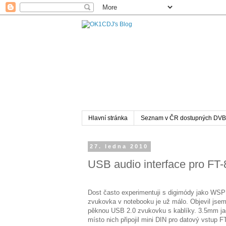
Hlavní stránka
Seznam v ČR dostupných DVB
27. ledna 2010
USB audio interface pro FT
Dost často experimentuji s digimódy jako WS
zvukovka v notebooku je už málo. Objevil jsem
pěknou USB 2.0 zvukovku s kablíky. 3.5mm ja
místo nich připojil mini DIN pro datový vstup FT