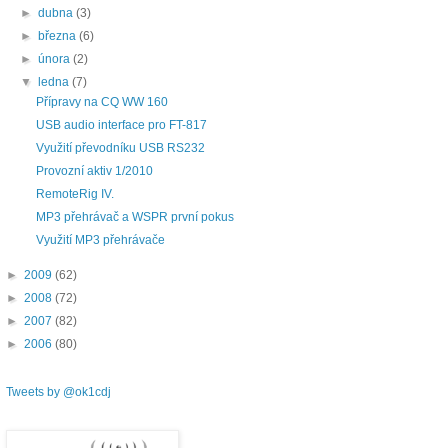
►
dubna
(3)
►
března
(6)
►
února
(2)
▼
ledna
(7)
Přípravy na CQ WW 160
USB audio interface pro FT-817
Využití převodníku USB RS232
Provozní aktiv 1/2010
RemoteRig IV.
MP3 přehrávač a WSPR první pokus
Využití MP3 přehrávače
►
2009
(62)
►
2008
(72)
►
2007
(82)
►
2006
(80)
Tweets by @ok1cdj