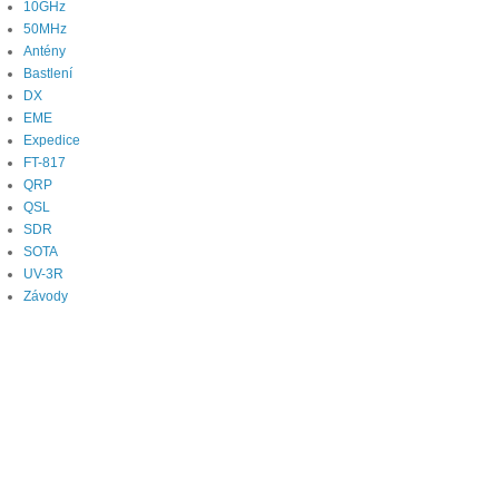
10GHz
50MHz
Antény
Bastlení
DX
EME
Expedice
FT-817
QRP
QSL
SDR
SOTA
UV-3R
Závody