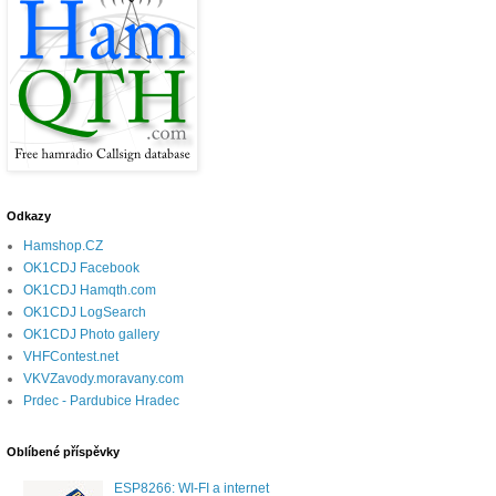
Odkazy
Hamshop.CZ
OK1CDJ Facebook
OK1CDJ Hamqth.com
OK1CDJ LogSearch
OK1CDJ Photo gallery
VHFContest.net
VKVZavody.moravany.com
Prdec - Pardubice Hradec
Oblíbené příspěvky
ESP8266: WI-FI a internet