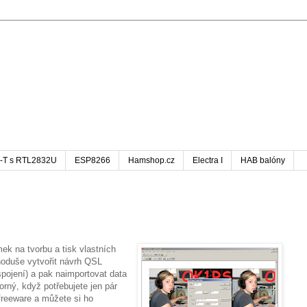
-T s RTL2832U
ESP8266
Hamshop.cz
Electra I
HAB balóny
 na tvorbu a tisk vlastních
noduše vytvořit návrh QSL
spojení) a pak naimportovat data
orný, když potřebujete jen pár
 freeware a můžete si ho