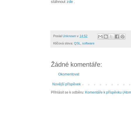
stáhnout
zde
.
Poslal
Unknown
v
14:52
Klíčová slova:
QSL
,
software
Žádné komentáře:
Okomentovat
Novější příspěvek
Přihlásit se k odběru:
Komentáře k příspěvku (Ato