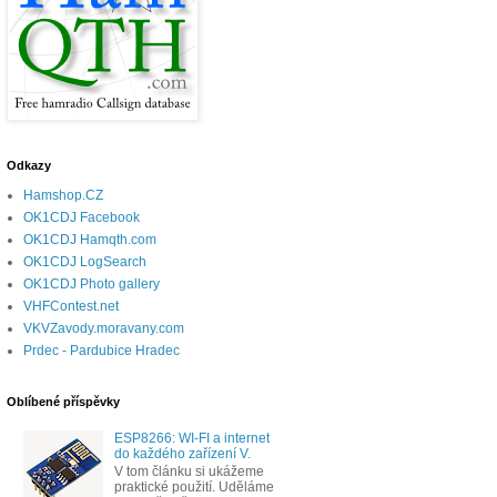
Odkazy
Hamshop.CZ
OK1CDJ Facebook
OK1CDJ Hamqth.com
OK1CDJ LogSearch
OK1CDJ Photo gallery
VHFContest.net
VKVZavody.moravany.com
Prdec - Pardubice Hradec
Oblíbené příspěvky
ESP8266: WI-FI a internet
do každého zařízení V.
V tom článku si ukážeme
praktické použití. Uděláme