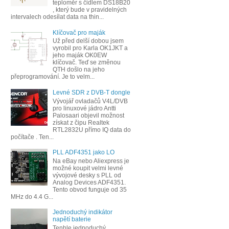
teploměr s čidlem DS18B20
, který bude v pravidelných
intervalech odesílat data na thin...
Klíčovač pro maják
Už před delší dobou jsem
vyrobil pro Karla OK1JKT a
jeho maják OK0EW
klíčovač. Teď se změnou
QTH došlo na jeho
přeprogramování. Je to velm...
Levné SDR z DVB-T dongle
Vývojář ovladačů V4L/DVB
pro linuxové jádro Antti
Palosaari objevil možnost
získat z čipu Realtek
RTL2832U přímo IQ data do
počítače . Ten...
PLL ADF4351 jako LO
Na eBay nebo Aliexpress je
možné koupit velmi levné
vývojové desky s PLL od
Analog Devices ADF4351.
Tento obvod funguje od 35
MHz do 4.4 G...
Jednoduchý indikátor
napětí baterie
Tenhle jednoduchý