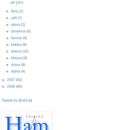
HF QTH
►
října
(2)
►
září
(7)
►
srpna
(2)
►
července
(6)
►
června
(9)
►
května
(8)
►
dubna
(10)
►
března
(9)
►
února
(6)
►
ledna
(4)
►
2007
(82)
►
2006
(80)
Tweets by @ok1cdj