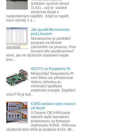
indikátor využívá obvod
TL431 , což je vlastně
zenerova dioda s
nastavitelným napětím. Když je napětí
mezi vývody 1 a ...
Jak spustit Morserunner
pod Linuxem
Morserunner je perfektní
program na trénink
závodního cw provozu. Pod
linuxem jde spustit pomocí
wine, ale ve výchozím nastavení nejde
pou...
WSJTX na Raspberry PI
Minipočítač Raspeberry PI
není třeba asi přestavovat.
Velkou výhodou je
minimální spotřeba
elektrické energie. Digitální
mód FT8 je teď...
K3NG arduino open source
cw keyer
S Danem OK1HRA jsme
vytvořili další stavebnici
postavenou na firmware
Anthonyho K3NG . Klíčovou
vlastností toho klíče je podpora K1EL Wi...