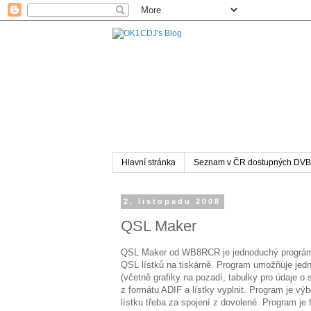
Hlavní stránka
Seznam v ČR dostupných DVB
2. listopadu 2008
QSL Maker
QSL Maker od WB8RCR je jednoduchý prográmek
QSL lístků na tiskárně. Program umožňuje jed
(včetně grafiky na pozadí, tabulky pro údaje o 
z formátu ADIF a lístky vyplnit. Program je výb
lístku třeba za spojení z dovolené. Program je