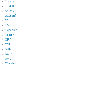
10GHz
50MHz
Antény
Bastlení
DX
EME
Expedice
FT-817
QRP
QSL
SDR
SOTA
UV-3R
Závody