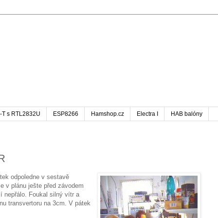
-T s RTL2832U
ESP8266
Hamshop.cz
Electra I
HAB balóny
2R
átek odpoledne v sestavě
v plánu ješte před závodem
nepřálo. Foukal silný vítr a
nu transvertoru na 3cm. V pátek