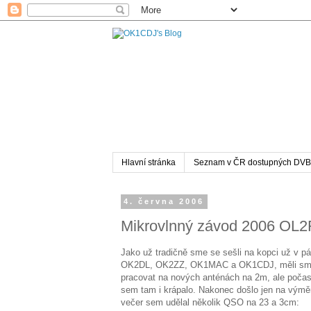
Hlavní stránka
Seznam v ČR dostupných DVB
4. června 2006
Mikrovlnný závod 2006 OL
Jako už tradičně sme se sešli na kopci už v p
OK2DL, OK2ZZ, OK1MAC a OK1CDJ, měli sme 
pracovat na nových anténách na 2m, ale počasí 
sem tam i krápalo. Nakonec došlo jen na výmě
večer sem udělal několik QSO na 23 a 3cm: