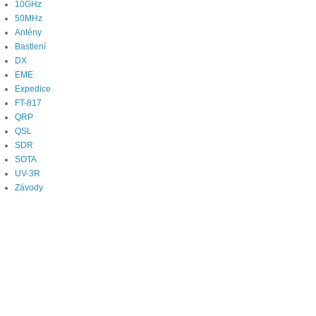
10GHz
50MHz
Antény
Bastlení
DX
EME
Expedice
FT-817
QRP
QSL
SDR
SOTA
UV-3R
Závody