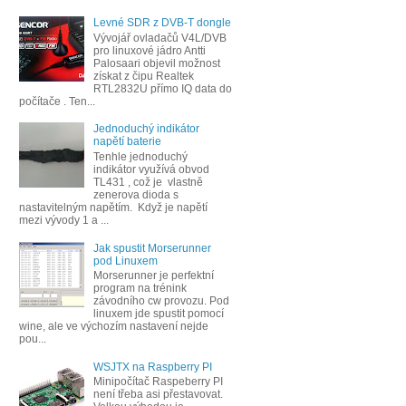
Levné SDR z DVB-T dongle
Vývojář ovladačů V4L/DVB
pro linuxové jádro Antti
Palosaari objevil možnost
získat z čipu Realtek
RTL2832U přímo IQ data do
počítače . Ten...
Jednoduchý indikátor
napětí baterie
Tenhle jednoduchý
indikátor využívá obvod
TL431 , což je vlastně
zenerova dioda s
nastavitelným napětím. Když je napětí
mezi vývody 1 a ...
Jak spustit Morserunner
pod Linuxem
Morserunner je perfektní
program na trénink
závodního cw provozu. Pod
linuxem jde spustit pomocí
wine, ale ve výchozím nastavení nejde
pou...
WSJTX na Raspberry PI
Minipočítač Raspeberry PI
není třeba asi přestavovat.