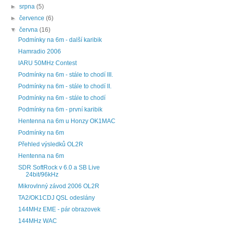
►
srpna
(5)
►
července
(6)
▼
června
(16)
Podmínky na 6m - další karibik
Hamradio 2006
IARU 50MHz Contest
Podmínky na 6m - stále to chodí III.
Podmínky na 6m - stále to chodí II.
Podmínky na 6m - stále to chodí
Podmínky na 6m - první karibik
Hentenna na 6m u Honzy OK1MAC
Podmínky na 6m
Přehled výsledků OL2R
Hentenna na 6m
SDR SoftRock v 6.0 a SB Live
24bit/96kHz
Mikrovlnný závod 2006 OL2R
TA2/OK1CDJ QSL odeslány
144MHz EME - pár obrazovek
144MHz WAC