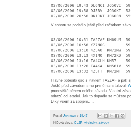
02/06/2006 19:43 DL6NCI JO50VI  59
02/06/2006 19:58 DJ5BV  JO30KI  53
02/06/2006 20:56 OK1JKT JO60RN  55
V sobotu se podařilo ještě před začátkem závo
03/06/2006 10:51 TA2ZAF KM69UM  59
03/06/2006 10:56 YZ7NOG         59
03/06/2006 13:10 4Z5AO  KM72MW  59
03/06/2006 13:13 4X1MO  KM72KD  59
03/06/2006 13:16 TA4CLH KM57    59
03/06/2006 13:26 TA4KA  KM56IV  59
03/06/2006 13:32 4Z5FT  KM72MT  59
Hlavně potěšilo qso s Pavlem TA2ZAF a pak s
Ještě před závodem sme prvně nainstalovali
W
pracoviště během celého závodu. Vlastní závod
odrazů od letadel. Jak to dopadlo se můžete p
Díky všem za spojení.....
Poslal
Unknown
v
19:47
Klíčová slova:
OL2R
,
výsledky
,
závody