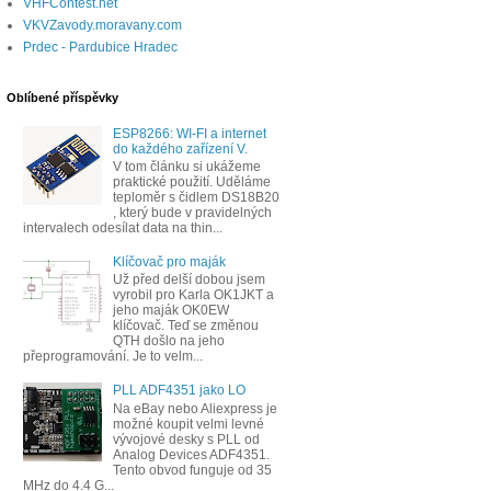
VHFContest.net
VKVZavody.moravany.com
Prdec - Pardubice Hradec
Oblíbené příspěvky
ESP8266: WI-FI a internet
do každého zařízení V.
V tom článku si ukážeme
praktické použití. Uděláme
teploměr s čidlem DS18B20
, který bude v pravidelných
intervalech odesílat data na thin...
Klíčovač pro maják
Už před delší dobou jsem
vyrobil pro Karla OK1JKT a
jeho maják OK0EW
klíčovač. Teď se změnou
QTH došlo na jeho
přeprogramování. Je to velm...
PLL ADF4351 jako LO
Na eBay nebo Aliexpress je
možné koupit velmi levné
vývojové desky s PLL od
Analog Devices ADF4351.
Tento obvod funguje od 35
MHz do 4.4 G...