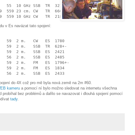
   55  10 GHz SSB  TR  321
9  559 23 cm. CW   TR  666
9  559 10 GHz CW   TR  218
du v Es navázat tato spojení:
   59  2 m.   CW   ES  1780
   59  2 m.   SSB  TR  628+-
   59  2 m.   SSB  ES  2421
   56  2 m.   SSB  ES  2485
   59  2 m.   FM   ES  1796+-
   59  2 m.   FM   ES  1834
   56  2 m.   SSB  ES  2433
pojení do 4X což pro mě byla nová země na 2m #60.
EB kameru
a pomocí ní bylo možno sledovat na internetu všechna
 probíhal bez problémů a dařilo se navazovat i dlouhá spojení pomocí
odívat
tady
.